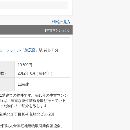
情報の見方
【中古マンション】
ューシャトル
「
加茂宮
」駅 徒歩11分
10,800円
年数）
2012年 8月 ( 築14年 )
11階建
1階建ての物件です。築13年の中古マンシ
れば、豊富な物件情報を取り扱っている
った物件のご紹介を致します。
崎北１丁目10-4 花崎北ビル 201
社団法人全国宅地建物取引業保証協会、