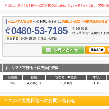
※地図上に表示される物件の位置は付近住所に所在することを表すものであり、実際の物
イニシア大宮日進
へのお問い合わせは
未来こいのぼり不動産株式会社ま
0480-53-7185
〒347-0016
埼玉県加須市花崎北１丁目10
9:00~18:00 定休日:水曜日
イニシア大宮日進
の販売物件情報
所在階
価格
管理費・共益費
間取り
2階
4,298万円
10,800円
3LDK
イニシア大宮日進
へのお問い合わせ