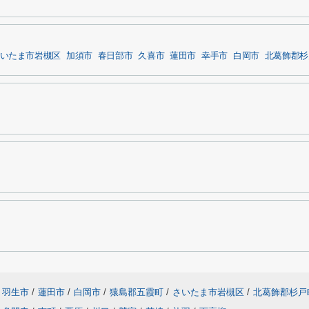
いたま市岩槻区
加須市
春日部市
久喜市
蓮田市
幸手市
白岡市
北葛飾郡杉
羽生市
/
蓮田市
/
白岡市
/
猿島郡五霞町
/
さいたま市岩槻区
/
北葛飾郡杉戸