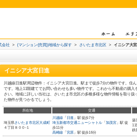
式会社
>
(マンション(売買))地域から探す
>
さいたま市北区
>
イニシア大宮
イニシア大宮日進
川越線日進駅周辺物件：イニシア大宮日進。駅まで徒歩7分の物件です。住
です。地上11階建てでお問い合わせも多い物件です。これから不動産の購入
さい。地域に詳しい当社は、さいたま市北区の多種多様な物件情報を取り扱
た物件が見つかるでしょう。
所在地
交通
川越線
「
日進
」駅 徒歩7分
築
埼玉県
さいたま市北区
大成町
埼玉新都市交通ニューシャトル
「
加茂宮
」駅 徒
1
４丁目８００-１
歩11分
鉄
高崎線
「
宮原
」駅 徒歩16分