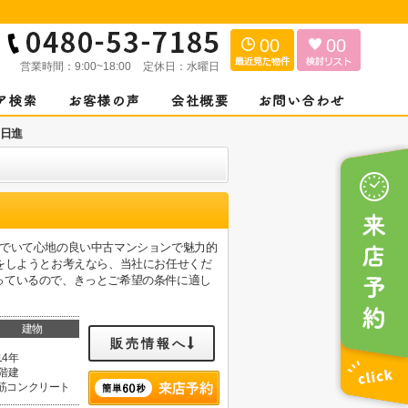
00
00
営業時間：
9:00~18:00
定休日：
水曜日
日進
んでいて心地の良い中古マンションで魅力的
をしようとお考えなら、当社にお任せくだ
っているので、きっとご希望の条件に適し
建物
販売情報へ
14年
1階建
筋コンクリート