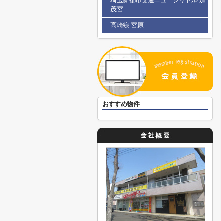
埼玉新都市交通ニューシャトル 加
茂宮
高崎線 宮原
おすすめ物件