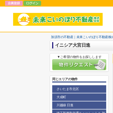
加須市の不動産｜未来こいのぼり不動産株
イニシア大宮日進
▼ご希望の物件をお探しします
同じエリアの物件
さいたま市北区
大成町
川越線 日進