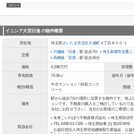
コメント
イニシア大宮日進
の物件概要
所在地
埼玉県
さいたま市北区
大成町
４丁目８００-１
川越線
「
日進
」駅 徒歩7分
埼玉新都市交通ニ
交通
高崎線
「
宮原
」駅 徒歩16分
価格
4,298万円
管理費
専有面積
70.06㎡
築年月（築
中古マンション / 鉄筋コンク
種別/構造
階建
リート
駅から徒歩7分の場所に位置する物件です。地上1
備考
ョンです。不動産の購入をご検討しているのであ
当社にお任せ下さい。当社がお客様のご希望に合
未来こいのぼり不動産株式会社
埼玉県加須市花
TEL:0480-53-7185
埼玉県知事 (1) 第24746号
取扱会社
公益社団法人埼玉県宅地建物取引業協会、公益