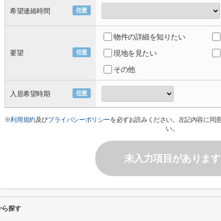
希望連絡時間
任意
物件の詳細を知りたい
要望
任意
現地を見たい
その他
入居希望時期
任意
※
利用規約
及び
プライバシーポリシー
を必ずお読みください。左記内容に同
い。
未入力項目があります
から探す