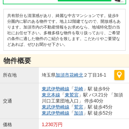
共有部分も清潔感があり、綺麗な中古マンションです。徒歩9
分圏内に駅のある物件です。地上12階建てなので、開放感もあ
ります。加須市内の不動産情報をお求めなら、地域特化型の当
社にお任せ下さい。多種多様な物件を取り扱っており、ご希望
の条件に適した物件のご紹介を致します。こだわりやご要望な
どあれば、ぜひお聞かせ下さい。
物件概要
所在地
埼玉県
加須市
花崎北
２丁目16-1
東武伊勢崎線
「
花崎
」駅 徒歩9分
東北本線
「
東鷲宮
」駅 バス21分 「加須
交通
川口工業団地入口」 停歩40分
東武伊勢崎線
「
鷲宮
」駅 徒歩45分
東武伊勢崎線
「
加須
」駅 徒歩52分
価格
1,230万円