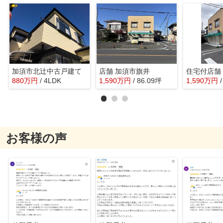
加須市北辻中古戸建て
店舗 加須市旗井
住宅付店舗
880
万
円
/ 4LDK
1,590
万
円
/ 86.09坪
1,590
万
円
お客様の声