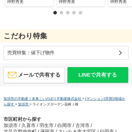
仲野秀美
仲野秀美
仲野秀美
こだわり特集
売買特集：値下げ物件
メールで共有する
LINEで共有する
加須市の不動産｜未来こいのぼり不動産株式会社
>
(マンション(売買))地域か
ら探す
>
加須市
>
ライオンズガーデン花崎Ｊ棟
市区町村から探す
加須市
/
久喜市
/
羽生市
/
白岡市
/
古河市
/
北足立郡伊奈町
/
蓮田市
/
さいたま市大宮区
/
行田市
/