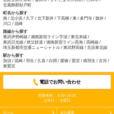
北葛飾郡杉戸町
町名から探す
南
/
北小浜
/
久下
/
北下新井
/
下高柳
/
東
/
多門寺
/
旗井
/
川口
/
花崎
路線から探す
東武伊勢崎線
/
湘南新宿ライン宇須
/
東北本線
/
東武日光線
/
秩父鉄道
/
湘南新宿ライン高海
/
高崎線
/
埼玉新都市交通ニューシャトル
/
東武野田線
/
京浜東北線
駅から探す
加須
/
花崎
/
羽生
/
久喜
/
白岡
/
栗橋
/
鷲宮
/
南羽生
/
古河
/
東鷲宮
電話でお問い合わせ
営業時間：
9:00~18:00
定休日：
水曜日
ホーム
会社概要