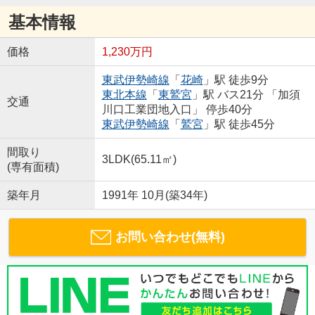
基本情報
価格
1,230万円
東武伊勢崎線
「
花崎
」駅 徒歩9分
東北本線
「
東鷲宮
」駅 バス21分 「加須
交通
川口工業団地入口」 停歩40分
東武伊勢崎線
「
鷲宮
」駅 徒歩45分
間取り
3LDK(65.11㎡)
(専有面積)
築年月
1991年 10月(築34年)
お問い合わせ(無料)