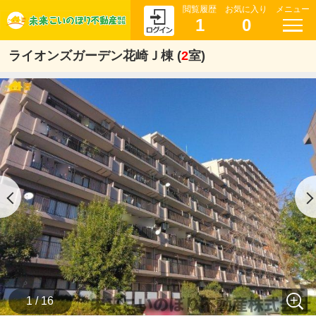
閲覧履歴
お気に入り
メニュー
1
0
ライオンズガーデン花崎Ｊ棟 (
2
室)
1 / 16