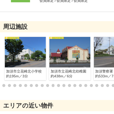
会員限定
会員限定
会員限定
周辺施設
加須市立花崎北小学校
加須市立花崎北幼稚園
加須警察署
約195m／3分
約438m／6分
約533m／
エリアの近い物件