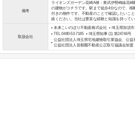
ライオンズガーデン花崎A棟：東武伊勢崎線花崎
の建物がコチラです。駅まで徒歩4分なので、移
備考
付きの物件です。不動産のことで確認したいこと
絡ください。当社は豊富な経験と知識を持ってい
未来こいのぼり不動産株式会社
埼玉県加須市花
TEL:0480-53-7185
埼玉県知事 (1) 第24746号
取扱会社
公益社団法人埼玉県宅地建物取引業協会、公益
公益社団法人首都圏不動産公正取引協議会加盟