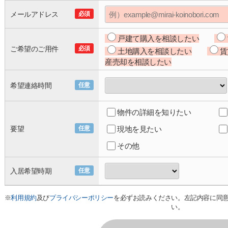
メールアドレス
必須
戸建て購入を相談したい
ご希望のご用件
必須
土地購入を相談したい
賃
産売却を相談したい
希望連絡時間
任意
物件の詳細を知りたい
要望
任意
現地を見たい
その他
入居希望時期
任意
※
利用規約
及び
プライバシーポリシー
を必ずお読みください。左記内容に同
い。