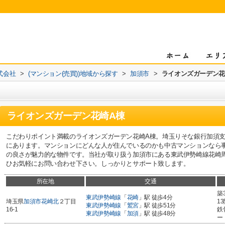
式会社
>
(マンション(売買))地域から探す
>
加須市
>
ライオンズガーデン花
ライオンズガーデン花崎A棟
こだわりポイント満載のライオンズガーデン花崎A棟。埼玉りそな銀行加須支
にあります。マンションにどんな人が住んでいるのかも中古マンションなら
の良さが魅力的な物件です。当社が取り扱う加須市にある東武伊勢崎線花崎
ひお気軽にお問い合わせ下さい。しっかりとサポート致します。
所在地
交通
築
東武伊勢崎線
「
花崎
」駅 徒歩4分
埼玉県
加須市
花崎北
２丁目
1
東武伊勢崎線
「
鷲宮
」駅 徒歩51分
16-1
鉄
東武伊勢崎線
「
加須
」駅 徒歩48分
ー