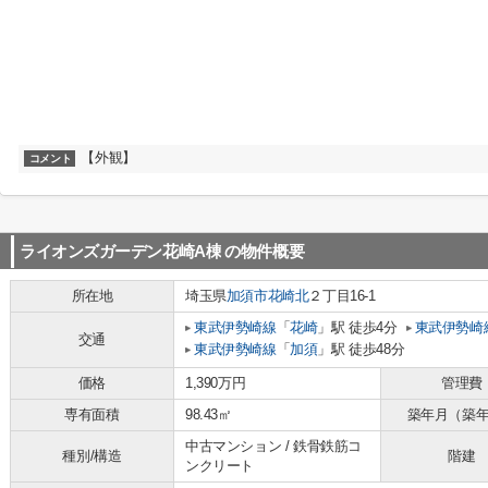
【外観】
コメント
ライオンズガーデン花崎A棟
の物件概要
所在地
埼玉県
加須市
花崎北
２丁目16-1
東武伊勢崎線
「
花崎
」駅 徒歩4分
東武伊勢崎
交通
東武伊勢崎線
「
加須
」駅 徒歩48分
価格
1,390万円
管理費
専有面積
98.43㎡
築年月（築
中古マンション / 鉄骨鉄筋コ
種別/構造
階建
ンクリート