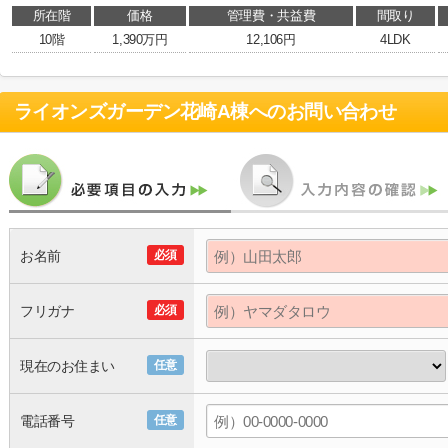
所在階
価格
管理費・共益費
間取り
10階
1,390万円
12,106円
4LDK
ライオンズガーデン花崎A棟
へのお問い合わせ
お名前
必須
フリガナ
必須
現在のお住まい
任意
電話番号
任意