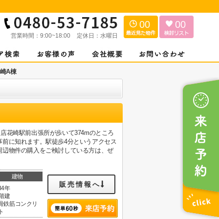
00
00
営業時間：
9:00~18:00
定休日：
水曜日
崎A棟
店花崎駅前出張所が歩いて374mのところ
事前に知れます。駅徒歩4分というアクセス
周辺物件の購入をご検討している方は、ぜ
建物
販売情報へ
34年
3階建
骨鉄筋コンクリ
ト