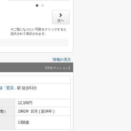
次へ
※ご覧になりたい写真をクリックすると
拡大されて表示されます。
情報の見方
【中古マンション】
線
「
鷲宮
」駅 徒歩51分
12,106円
年数）
1991年 10月 ( 築34年 )
13階建