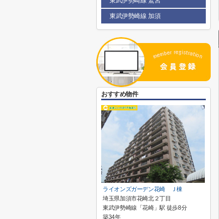
東武伊勢崎線 鷲宮
東武伊勢崎線 加須
おすすめ物件
ライオンズガーデン花崎 Ｊ棟
埼玉県加須市花崎北２丁目
東武伊勢崎線「花崎」駅 徒歩8分
築34年