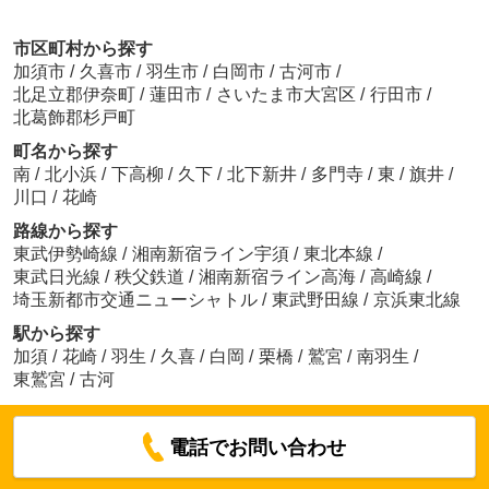
市区町村から探す
加須市
/
久喜市
/
羽生市
/
白岡市
/
古河市
/
北足立郡伊奈町
/
蓮田市
/
さいたま市大宮区
/
行田市
/
北葛飾郡杉戸町
町名から探す
南
/
北小浜
/
下高柳
/
久下
/
北下新井
/
多門寺
/
東
/
旗井
/
川口
/
花崎
路線から探す
東武伊勢崎線
/
湘南新宿ライン宇須
/
東北本線
/
東武日光線
/
秩父鉄道
/
湘南新宿ライン高海
/
高崎線
/
埼玉新都市交通ニューシャトル
/
東武野田線
/
京浜東北線
駅から探す
加須
/
花崎
/
羽生
/
久喜
/
白岡
/
栗橋
/
鷲宮
/
南羽生
/
東鷲宮
/
古河
電話でお問い合わせ