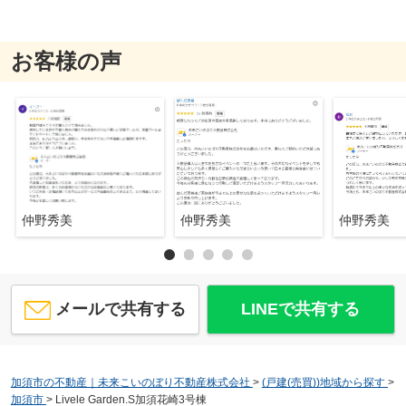
お客様の声
仲野秀美
仲野秀美
仲野秀美
メールで共有する
LINEで共有する
加須市の不動産｜未来こいのぼり不動産株式会社
>
(戸建(売買))地域から探す
>
加須市
>
Livele Garden.S加須花崎3号棟