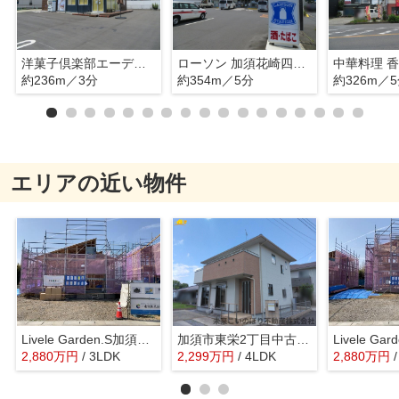
洋菓子倶楽部エーデルワイス花崎店
ローソン 加須花崎四丁目店
中華料理 
約236m／3分
約354m／5分
約326m／
エリアの近い物件
Livele Garden.S加須市日出安2号棟
加須市東栄2丁目中古戸建て
2,880
万
円
/ 3LDK
2,299
万
円
/ 4LDK
2,880
万
円