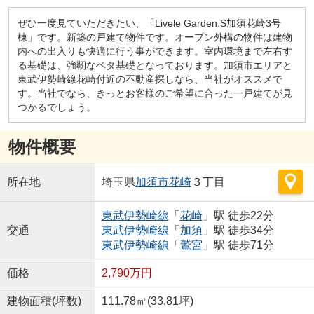
ぜひ一度見ていただきたい、「Livele Garden.S加須花崎3号
棟」です。新築の戸建て物件です。オープン外構の物件は建物
内への出入りも快適に行う事ができます。室内環境まで左右す
る基礎は、強靭なベタ基礎となっております。加須市エリアと
東武伊勢崎線花崎付近の不動産探しなら、当社がオススメで
す。当社でなら、きっとお客様のご希望に合った一戸建てが見
つかるでしょう。
物件概要
所在地
埼玉県
加須市
花崎
３丁目
東武伊勢崎線
「
花崎
」駅 徒歩22分
交通
東武伊勢崎線
「
加須
」駅 徒歩34分
東武伊勢崎線
「
鷲宮
」駅 徒歩71分
価格
2,790万円
建物面積(坪数)
111.78㎡(33.81坪)