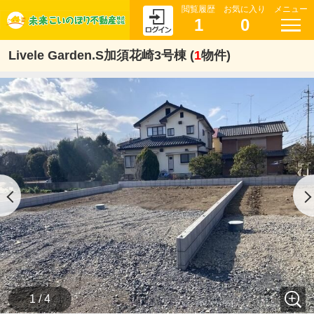
閲覧履歴
お気に入り
メニュー
1
0
Livele Garden.S加須花崎3号棟 (
1
物件)
1 / 4