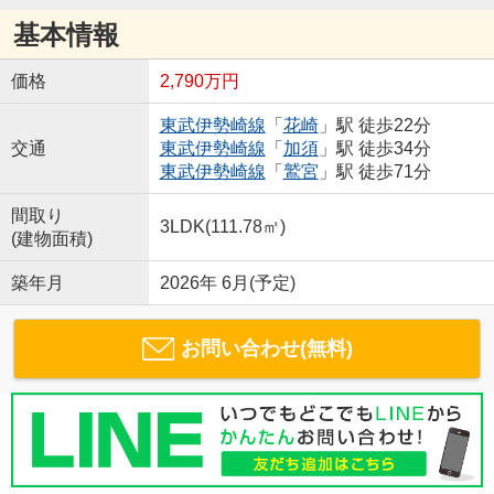
基本情報
価格
2,790万円
東武伊勢崎線
「
花崎
」駅 徒歩22分
交通
東武伊勢崎線
「
加須
」駅 徒歩34分
東武伊勢崎線
「
鷲宮
」駅 徒歩71分
間取り
3LDK(111.78㎡)
(建物面積)
築年月
2026年 6月(予定)
お問い合わせ(無料)