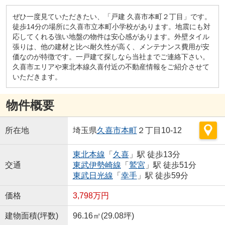
ぜひ一度見ていただきたい、「戸建 久喜市本町２丁目」です。
徒歩14分の場所に久喜市立本町小学校があります。地震にも対
応してくれる強い地盤の物件は安心感があります。外壁タイル
張りは、他の建材と比べ耐久性が高く、メンテナンス費用が安
価なのが特徴です。一戸建て探しなら当社までご連絡下さい。
久喜市エリアや東北本線久喜付近の不動産情報をご紹介させて
いただきます。
物件概要
所在地
埼玉県
久喜市
本町
２丁目10-12
東北本線
「
久喜
」駅 徒歩13分
交通
東武伊勢崎線
「
鷲宮
」駅 徒歩51分
東武日光線
「
幸手
」駅 徒歩59分
価格
3,798万円
建物面積(坪数)
96.16㎡(29.08坪)