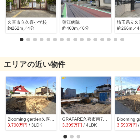
久喜市立久喜小学校
蓮江病院
埼玉県立久
約262m／4分
約460m／6分
約266m／
エリアの近い物件
Blooming garden久喜市久喜北１丁目3期1号棟
GRAFARE久喜市南7期2号棟
3,790
万
円
/ 3LDK
3,399
万
円
/ 4LDK
3,590
万
円