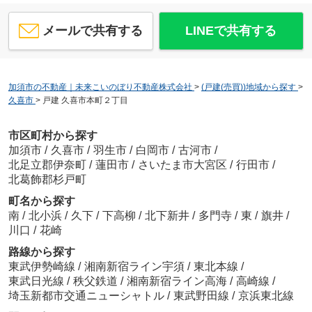
メールで共有する
LINEで共有する
加須市の不動産｜未来こいのぼり不動産株式会社
>
(戸建(売買))地域から探す
>
久喜市
>
戸建 久喜市本町２丁目
市区町村から探す
加須市
/
久喜市
/
羽生市
/
白岡市
/
古河市
/
北足立郡伊奈町
/
蓮田市
/
さいたま市大宮区
/
行田市
/
北葛飾郡杉戸町
町名から探す
南
/
北小浜
/
久下
/
下高柳
/
北下新井
/
多門寺
/
東
/
旗井
/
川口
/
花崎
路線から探す
東武伊勢崎線
/
湘南新宿ライン宇須
/
東北本線
/
東武日光線
/
秩父鉄道
/
湘南新宿ライン高海
/
高崎線
/
埼玉新都市交通ニューシャトル
/
東武野田線
/
京浜東北線