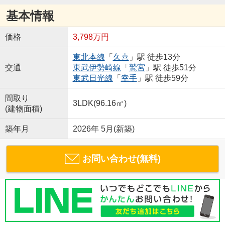
基本情報
価格
3,798万円
東北本線
「
久喜
」駅 徒歩13分
交通
東武伊勢崎線
「
鷲宮
」駅 徒歩51分
東武日光線
「
幸手
」駅 徒歩59分
間取り
3LDK(96.16㎡)
(建物面積)
築年月
2026年 5月(新築)
お問い合わせ(無料)