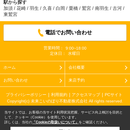
駅から探す
加須
/
花崎
/
羽生
/
久喜
/
白岡
/
栗橋
/
鷲宮
/
南羽生
/
古河
/
東鷲宮
電話でお問い合わせ
営業時間：
9:00~18:00
定休日：
水曜日
ホーム
会社概要
お問い合わせ
来店予約
プライバシーポリシー
利用規約
アクセスマップ
PCサイト
Copyright(c) 未来こいのぼり不動産株式会社 All rights reserved.
当サイトでは、お客様の当サイト利用状況把握、サービス向上検討を目的と
して、クッキー（Cookie）を使用しています。
詳しくは、当社の
「Cookieの取扱いについて」
をご確認ください。