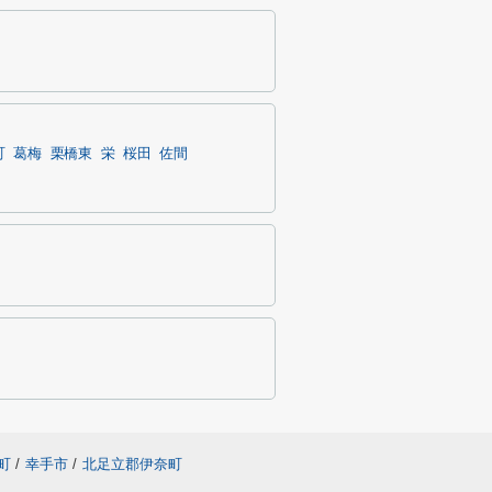
町
葛梅
栗橋東
栄
桜田
佐間
町
/
幸手市
/
北足立郡伊奈町