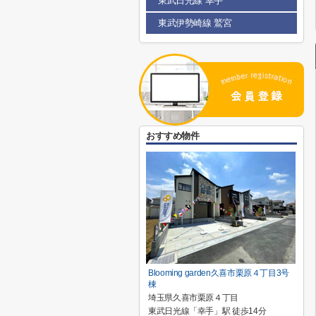
東武日光線 幸手
東武伊勢崎線 鷲宮
おすすめ物件
Blooming garden久喜市栗原４丁目3号
棟
埼玉県久喜市栗原４丁目
東武日光線「幸手」駅 徒歩14分