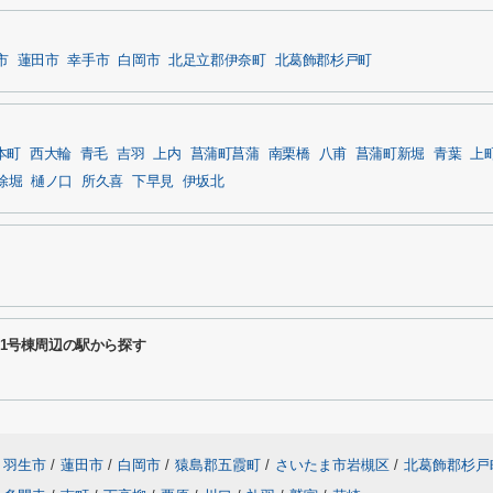
市
蓮田市
幸手市
白岡市
北足立郡伊奈町
北葛飾郡杉戸町
本町
西大輪
青毛
吉羽
上内
菖蒲町菖蒲
南栗橋
八甫
菖蒲町新堀
青葉
上
除堀
樋ノ口
所久喜
下早見
伊坂北
目3期1号棟周辺の駅から探す
羽生市
/
蓮田市
/
白岡市
/
猿島郡五霞町
/
さいたま市岩槻区
/
北葛飾郡杉戸