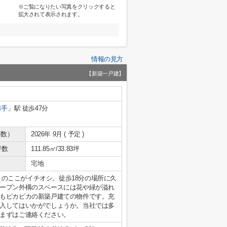
※ご覧になりたい写真をクリックすると
拡大されて表示されます。
情報の見方
【新築一戸建】
幸手
」駅 徒歩47分
年数）
2026年 9月 ( 予定 )
坪数
111.85㎡/33.83坪
宅地
1号棟」のここがイチオシ。徒歩18分の場所に久
ープン外構のスペースには花や緑が溢れ
もピカピカの新築戸建ての物件です。充
入してはいかがでしょうか。当社では多
まずはご連絡ください。