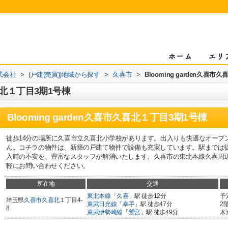
式会社
>
(戸建(売買))地域から探す
>
久喜市
>
Blooming garden久喜
久喜北１丁目3期1号棟
Blooming garden久喜市久喜北１丁目3期1号棟
徒歩14分の場所に久喜市立久喜北小学校があります。出入りも快適なオープ
ん。コチラの物件は、新築の戸建て物件で設備も充実しています。駅までは徒
入時の不安を、豊富なスタッフが解消いたします。久喜市の東北本線久喜周
軽にお問い合わせください。
所在地
交通
東北本線
「
久喜
」駅 徒歩12分
予
埼玉県
久喜市
久喜北
１丁目4-
東武日光線
「
幸手
」駅 徒歩47分
2
8
東武伊勢崎線
「
鷲宮
」駅 徒歩49分
木