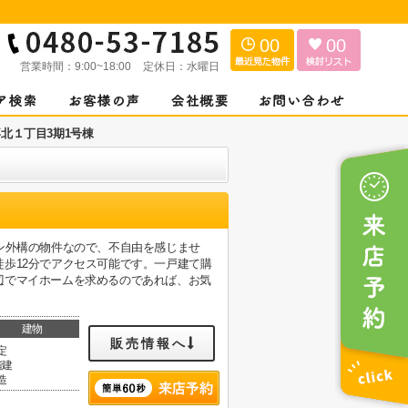
00
00
営業時間：
9:00~18:00
定休日：
水曜日
市久喜北１丁目3期1号棟
ン外構の物件なので、不自由を感じませ
歩12分でアクセス可能です。一戸建て購
辺でマイホームを求めるのであれば、お気
建物
販売情報へ
定
階建
造