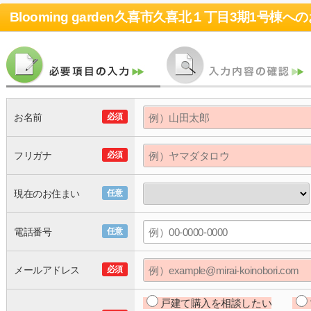
Blooming garden久喜市久喜北１丁目3期1号棟
への
お名前
必須
フリガナ
必須
現在のお住まい
任意
電話番号
任意
メールアドレス
必須
戸建て購入を相談したい