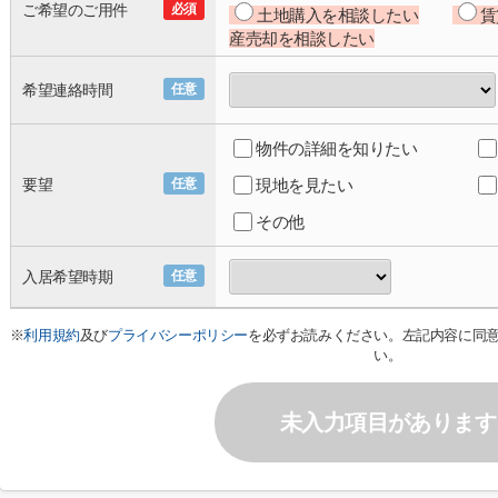
ご希望のご用件
必須
土地購入を相談したい
賃
産売却を相談したい
希望連絡時間
任意
物件の詳細を知りたい
要望
任意
現地を見たい
その他
入居希望時期
任意
※
利用規約
及び
プライバシーポリシー
を必ずお読みください。左記内容に同
い。
未入力項目があります