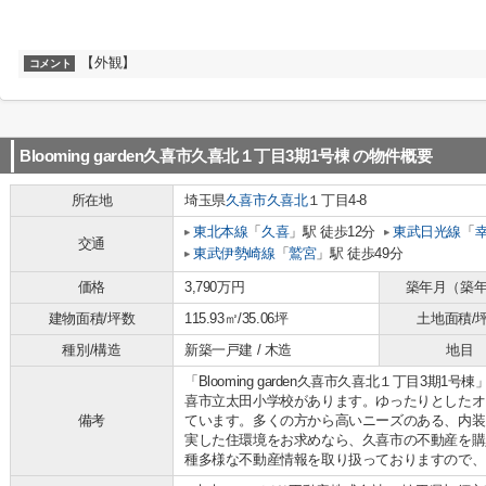
【外観】
コメント
Blooming garden久喜市久喜北１丁目3期1号棟
の物件概要
所在地
埼玉県
久喜市
久喜北
１丁目4-8
東北本線
「
久喜
」駅 徒歩12分
東武日光線
「
交通
東武伊勢崎線
「
鷲宮
」駅 徒歩49分
価格
3,790万円
築年月（築
建物面積/坪数
115.93㎡/35.06坪
土地面積/
種別/構造
新築一戸建 / 木造
地目
「Blooming garden久喜市久喜北１丁目3期
喜市立太田小学校があります。ゆったりとしたオ
備考
ています。多くの方から高いニーズのある、内装
実した住環境をお求めなら、久喜市の不動産を購
種多様な不動産情報を取り扱っておりますので、