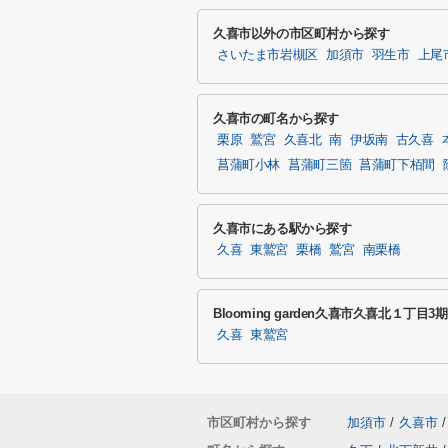
久喜市以外の市区町村から探す
さいたま市岩槻区
加須市
羽生市
上尾
久喜市の町名から探す
栗原
鷲宮
久喜北
南
伊坂南
古久喜
菖蒲町小林
菖蒲町三箇
菖蒲町下栢間
久喜市にある駅から探す
久喜
東鷲宮
栗橋
鷲宮
南栗橋
Blooming garden久喜市久喜北１丁
久喜
東鷲宮
市区町村から探す
加須市
/
久喜市
/