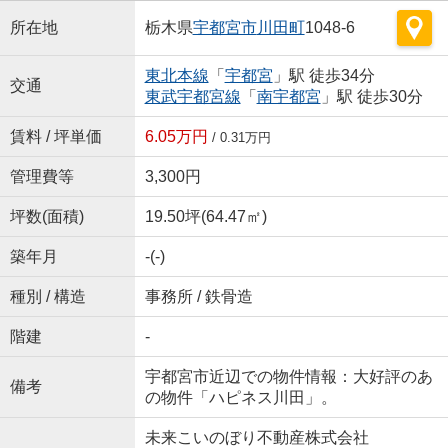
所在地
栃木県
宇都宮市
川田町
1048-6
東北本線
「
宇都宮
」駅 徒歩34分
交通
東武宇都宮線
「
南宇都宮
」駅 徒歩30分
賃料 / 坪単価
6.05万円
/ 0.31万円
管理費等
3,300円
坪数(面積)
19.50坪(64.47㎡)
築年月
-(-)
種別 / 構造
事務所 / 鉄骨造
階建
-
宇都宮市近辺での物件情報：大好評のあ
備考
の物件「ハピネス川田」。
未来こいのぼり不動産株式会社