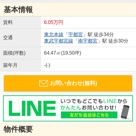
基本情報
賃料
6.05万円
東北本線
「
宇都宮
」駅 徒歩34分
交通
東武宇都宮線
「
南宇都宮
」駅 徒歩30分
面積(坪数)
64.47㎡(19.50坪)
築年月
-(-)
お問い合わせ(無料)
物件概要