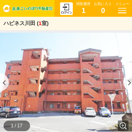
閲覧履歴
お気に入り
メニュー
1
0
ハピネス川田 (
1
室)
1 / 17