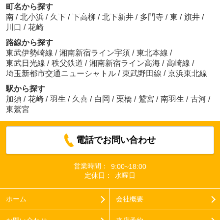
町名から探す
南
/
北小浜
/
久下
/
下高柳
/
北下新井
/
多門寺
/
東
/
旗井
/
川口
/
花崎
路線から探す
東武伊勢崎線
/
湘南新宿ライン宇須
/
東北本線
/
東武日光線
/
秩父鉄道
/
湘南新宿ライン高海
/
高崎線
/
埼玉新都市交通ニューシャトル
/
東武野田線
/
京浜東北線
駅から探す
加須
/
花崎
/
羽生
/
久喜
/
白岡
/
栗橋
/
鷲宮
/
南羽生
/
古河
/
東鷲宮
電話でお問い合わせ
営業時間：
9:00~18:00
定休日：
水曜日
ホーム
会社概要