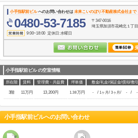
小手指駅前ビル
へのお問い合わせは
未来こいのぼり不動産株式会社まで
0480-53-7185
〒347-0016
埼玉県加須市花崎北１丁目10
9:00~18:00 定休日:水曜日
小手指駅前ビル
の空室情報
所在階
賃料
管理費・共益費
坪単価
敷金/礼金/保証金/償却/敷
3階
11万円
13,200円
万円
/
/
/
/
1.38
-
1ヶ月
3ヶ月
-
-
小手指駅前ビル
へのお問い合わせ