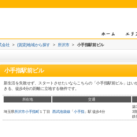
式会社
>
(賃貸)地域から探す
>
所沢市
>
小手指駅前ビル
小手指駅前ビル
新生活を失敗せず、スタートさせたいならこちらの「小手指駅前ビル」はい
きる、徒歩4分の距離に立地する物件です。
所在地
交通
築
埼玉県
所沢市
小手指町
１丁目
西武池袋線
「
小手指
」駅 徒歩4分
3
鉄