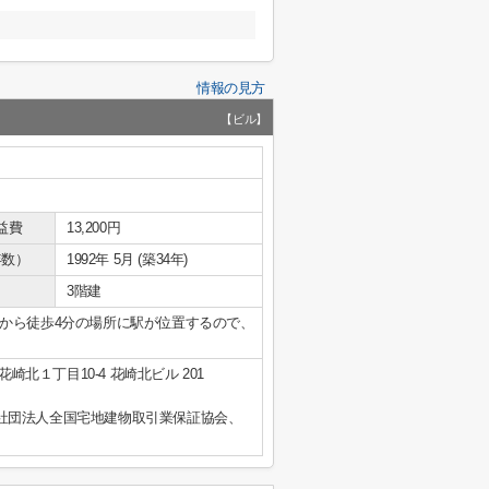
情報の見方
【ビル】
益費
13,200円
年数）
1992年 5月 (築34年)
3階建
から徒歩4分の場所に駅が位置するので、
崎北１丁目10-4 花崎北ビル 201
社団法人全国宅地建物取引業保証協会、