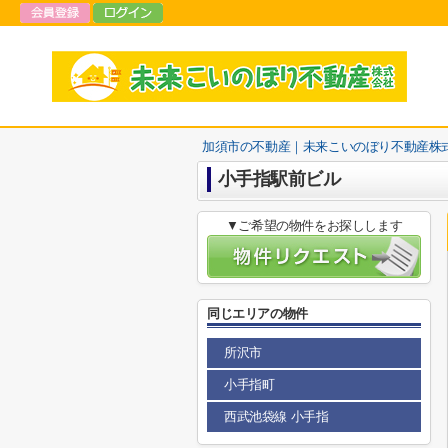
加須市の不動産｜未来こいのぼり不動産株
小手指駅前ビル
▼ご希望の物件をお探しします
同じエリアの物件
所沢市
小手指町
西武池袋線 小手指