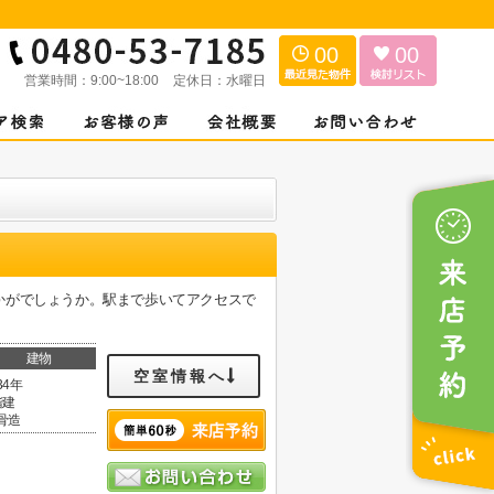
00
00
営業時間：
9:00~18:00
定休日：
水曜日
かがでしょうか。駅まで歩いてアクセスで
建物
空室情報へ
34年
階建
骨造