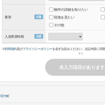
物件の詳細を知りたい
要望
任意
現地を見たい
その他
入居希望時期
任意
※
利用規約
及び
プライバシーポリシー
を必ずお読みください。左記内容に同
い。
未入力項目があります
郡宮代町