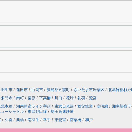
羽生市
/
蓮田市
/
白岡市
/
猿島郡五霞町
/
さいたま市岩槻区
/
北葛飾郡杉戸
多門寺
/
南町
/
栗原
/
下高柳
/
川口
/
花崎
/
礼羽
/
鷲宮
東北本線
/
湘南新宿ライン宇須
/
東武日光線
/
秩父鉄道
/
高崎線
/
湘南新宿ラ
ニューシャトル
/
東武野田線
/
埼玉高速鉄道
宮
/
久喜
/
栗橋
/
南羽生
/
幸手
/
東鷲宮
/
南栗橋
/
和戸