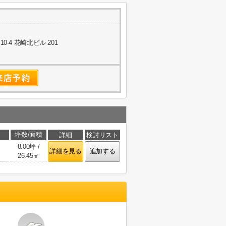
-4 花崎北ビル 201
引
坪数/面積
詳細
検討リスト
8.00坪 /
詳細を見る
追加する
26.45㎡