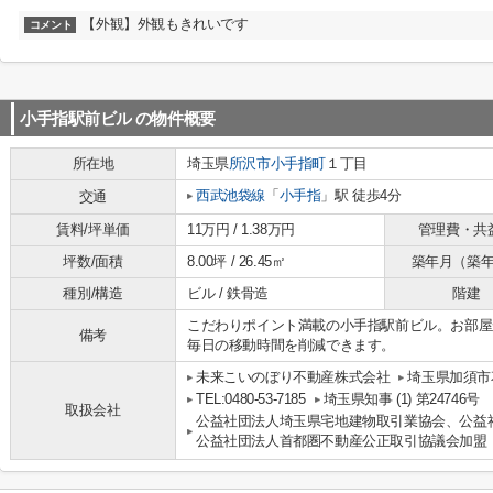
【外観】外観もきれいです
コメント
小手指駅前ビル
の物件概要
所在地
埼玉県
所沢市
小手指町
１丁目
西武池袋線
「
小手指
」駅 徒歩4分
交通
賃料/坪単価
11万円 / 1.38万円
管理費・共
坪数/面積
8.00坪 / 26.45㎡
築年月（築
種別/構造
ビル / 鉄骨造
階建
こだわりポイント満載の小手指駅前ビル。お部屋
備考
毎日の移動時間を削減できます。
未来こいのぼり不動産株式会社
埼玉県加須市花
TEL:0480-53-7185
埼玉県知事 (1) 第24746号
取扱会社
公益社団法人埼玉県宅地建物取引業協会、公益
公益社団法人首都圏不動産公正取引協議会加盟