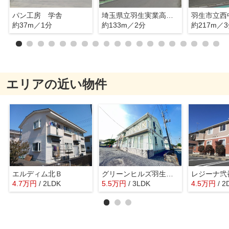
パン工房 学舎
埼玉県立羽生実業高等学校
羽生市立西
約37m／1分
約133m／2分
約217m／
エリアの近い物件
エルディム北Ｂ
グリーンヒルズ羽生 Ａ棟
レジーナ弐
4.7
万
円
/ 2LDK
5.5
万
円
/ 3LDK
4.5
万
円
/ 2