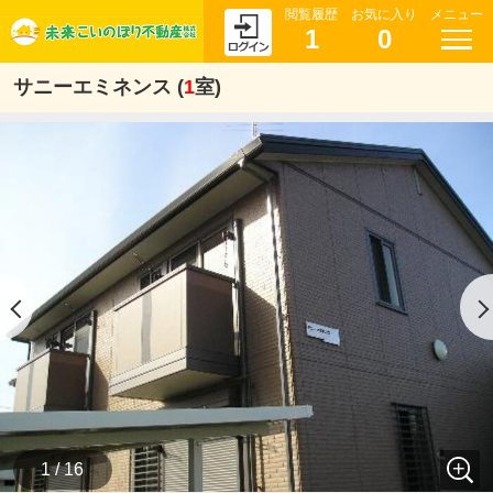
閲覧履歴
お気に入り
メニュー
1
0
サニーエミネンス (
1
室)
1 / 16