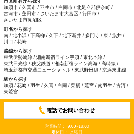
市区町村から探す
加須市
/
久喜市
/
羽生市
/
白岡市
/
北足立郡伊奈町
/
古河市
/
蓮田市
/
さいたま市大宮区
/
行田市
/
さいたま市見沼区
町名から探す
南
/
北小浜
/
下高柳
/
久下
/
北下新井
/
多門寺
/
東
/
旗井
/
川口
/
花崎
路線から探す
東武伊勢崎線
/
湘南新宿ライン宇須
/
東北本線
/
東武日光線
/
秩父鉄道
/
湘南新宿ライン高海
/
高崎線
/
埼玉新都市交通ニューシャトル
/
東武野田線
/
京浜東北線
駅から探す
加須
/
花崎
/
羽生
/
久喜
/
白岡
/
栗橋
/
鷲宮
/
南羽生
/
古河
/
東鷲宮
電話でお問い合わせ
営業時間：
9:00~18:00
定休日：
水曜日