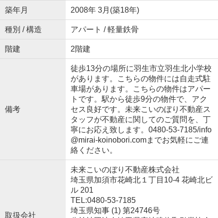
築年月
2008年 3月(築18年)
種別 / 構造
アパート / 軽量鉄骨
階建
2階建
徒歩13分の場所に羽生市立羽生北小学校
があります。こちらの物件には自走式駐
車場があります。こちらの物件はアパー
トです。駅から徒歩9分の物件で、アク
備考
セス良好です。未来こいのぼり不動産ス
タッフが不動産に関してのご質問を、丁
寧にお応え致します。0480-53-7185/info
@mirai-koinobori.comまでお気軽にご連
絡ください。
未来こいのぼり不動産株式会社
埼玉県加須市花崎北１丁目10-4 花崎北ビ
ル 201
TEL:0480-53-7185
埼玉県知事 (1) 第24746号
取扱会社