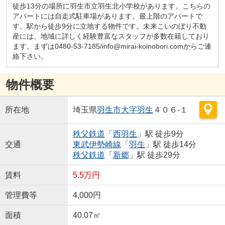
徒歩13分の場所に羽生市立羽生北小学校があります。こちらの
アパートには自走式駐車場があります。最上階のアパートで
す。駅から徒歩9分に立地する物件です。未来こいのぼり不動
産には、地域に詳しく経験豊富なスタッフが多数在籍しており
ます。まずは0480-53-7185/info@mirai-koinobori.comからご連
絡下さい。
物件概要
所在地
埼玉県
羽生市
大字羽生
４０６-１
秩父鉄道
「
西羽生
」駅 徒歩9分
交通
東武伊勢崎線
「
羽生
」駅 徒歩14分
秩父鉄道
「
新郷
」駅 徒歩29分
賃料
5.5万円
管理費等
4,000円
面積
40.07㎡