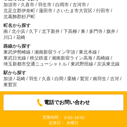
加須市
/
久喜市
/
羽生市
/
白岡市
/
古河市
/
北足立郡伊奈町
/
蓮田市
/
さいたま市大宮区
/
行田市
/
北葛飾郡杉戸町
町名から探す
南
/
北小浜
/
久下
/
北下新井
/
下高柳
/
東
/
多門寺
/
旗井
/
川口
/
花崎
路線から探す
東武伊勢崎線
/
湘南新宿ライン宇須
/
東北本線
/
東武日光線
/
秩父鉄道
/
湘南新宿ライン高海
/
高崎線
/
埼玉新都市交通ニューシャトル
/
東武野田線
/
京浜東北線
駅から探す
加須
/
花崎
/
羽生
/
久喜
/
白岡
/
栗橋
/
鷲宮
/
南羽生
/
古河
/
東鷲宮
電話でお問い合わせ
営業時間：
9:00~18:00
定休日：
水曜日