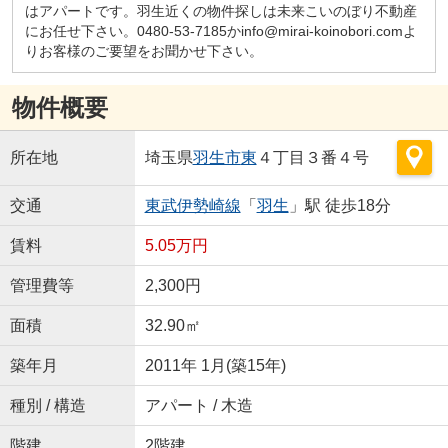
はアパートです。羽生近くの物件探しは未来こいのぼり不動産
にお任せ下さい。0480-53-7185かinfo@mirai-koinobori.comよ
りお客様のご要望をお聞かせ下さい。
物件概要
所在地
埼玉県
羽生市
東
４丁目３番４号
交通
東武伊勢崎線
「
羽生
」駅 徒歩18分
賃料
5.05万円
管理費等
2,300円
面積
32.90㎡
築年月
2011年 1月(築15年)
種別 / 構造
アパート / 木造
階建
2階建