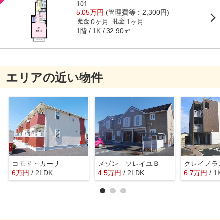
101
5.05万円
(管理費等：2,300円)
0ヶ月
1ヶ月
敷金
礼金
1階
32.90㎡
1K
エリアの近い物件
コモド・カーサ
メゾン ソレイユＢ
クレイノラ
6
万
円
/ 2LDK
4.5
万
円
/ 2LDK
6.7
万
円
/ 1