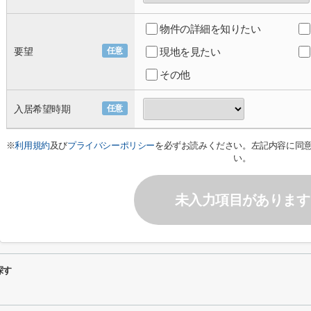
物件の詳細を知りたい
要望
任意
現地を見たい
その他
入居希望時期
任意
※
利用規約
及び
プライバシーポリシー
を必ずお読みください。左記内容に同
い。
未入力項目があります
探す