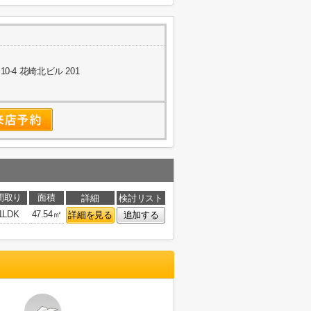
-4 花崎北ビル 201
間取り
面積
詳細
検討リスト
1LDK
47.54㎡
詳細を見る
追加する