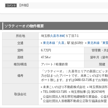
【外観】
コメント
ソラティーオ
の物件概要
所在地
埼玉県
久喜市
本町
５丁目7-1
東北本線
「
久喜
」駅 徒歩18分
東北本線
「
東
交通
賃料
6.7万円
管理費・共
面積
47.54㎡
築年月（築
種別/構造
アパート / 軽量鉄骨
階建
「ソラティーオ」：久喜市エリアの新居にピッタ
備考
力が詰まったアパートです。未来こいのぼり不動
ポート致します。まずは0480-53-7185までお
未来こいのぼり不動産株式会社
埼玉県加須市花
TEL:0480-53-7185
埼玉県知事 (1) 第24746号
取扱会社
公益社団法人埼玉県宅地建物取引業協会、公益
公益社団法人首都圏不動産公正取引協議会加盟