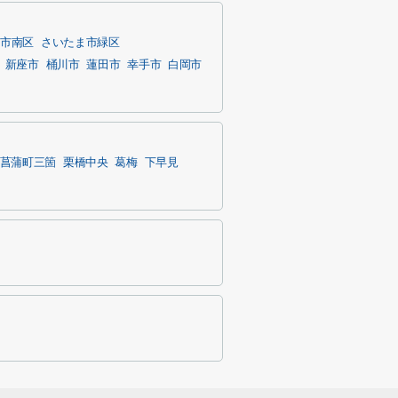
ま市南区
さいたま市緑区
新座市
桶川市
蓮田市
幸手市
白岡市
菖蒲町三箇
栗橋中央
葛梅
下早見