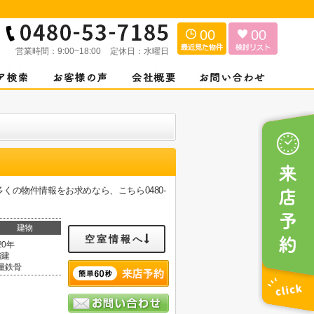
00
00
営業時間：
9:00~18:00
定休日：
水曜日
の物件情報をお求めなら、こちら0480-
建物
空室情報へ
20年
階建
量鉄骨