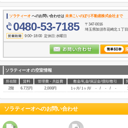
ソラティーオ
へのお問い合わせは
未来こいのぼり不動産株式会社まで
0480-53-7185
〒347-0016
埼玉県加須市花崎北１丁目10
9:00~18:00 定休日:水曜日
ソラティーオ
の空室情報
所在階
賃料
管理費・共益費
敷金/礼金/保証金/償却/敷引
2階
6.7万円
2,000円
/
/
/
/
1ヶ月
1ヶ月
-
-
-
ソラティーオ
へのお問い合わせ