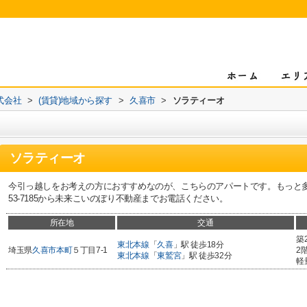
式会社
>
(賃貸)地域から探す
>
久喜市
>
ソラティーオ
ソラティーオ
今引っ越しをお考えの方におすすめなのが、こちらのアパートです。もっと多く
53-7185から未来こいのぼり不動産までお電話ください。
所在地
交通
築
東北本線
「
久喜
」駅 徒歩18分
埼玉県
久喜市
本町
５丁目7-1
2
東北本線
「
東鷲宮
」駅 徒歩32分
軽