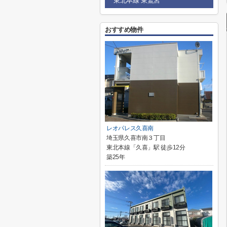
東北本線 東鷲宮
おすすめ物件
レオパレス久喜南
埼玉県久喜市南３丁目
東北本線「久喜」駅 徒歩12分
築25年