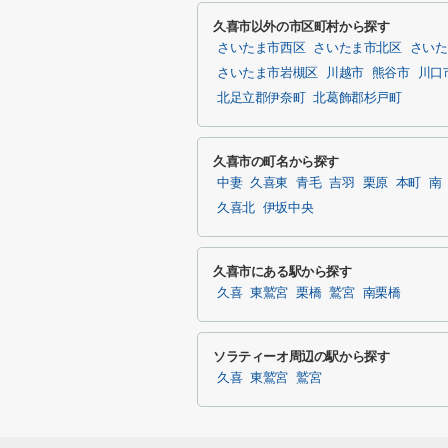
久喜市以外の市区町村から探す
さいたま市西区
さいたま市北区
さいた
さいたま市岩槻区
川越市
熊谷市
川口
北足立郡伊奈町
北葛飾郡杉戸町
久喜市の町名から探す
中妻
久喜東
青毛
吉羽
栗原
本町
南
久喜北
伊坂中央
久喜市にある駅から探す
久喜
東鷲宮
栗橋
鷲宮
南栗橋
ソラティーオ周辺の駅から探す
久喜
東鷲宮
鷲宮