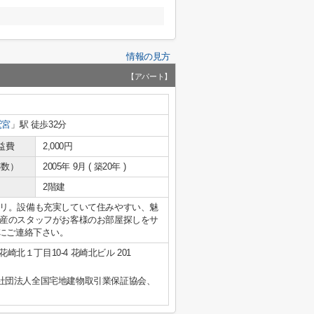
情報の見方
【アパート】
鷲宮
」駅 徒歩32分
益費
2,000円
年数）
2005年 9月 ( 築20年 )
2階建
リ。設備も充実していて住みやすい、魅
産のスタッフがお客様のお部屋探しをサ
気軽にご連絡下さい。
崎北１丁目10-4 花崎北ビル 201
社団法人全国宅地建物取引業保証協会、