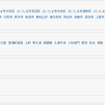
ま市大宮区
さいたま市見沼区
さいたま市中央区
さいたま市浦和区
さいた
市
行田市
所沢市
加須市
東松山市
春日部市
羽生市
鴻巣市
深谷市
上尾市
江面
菖蒲町菖蒲
上町
野久喜
南栗橋
久喜中央
小右衛門
鷲宮
松永
青葉