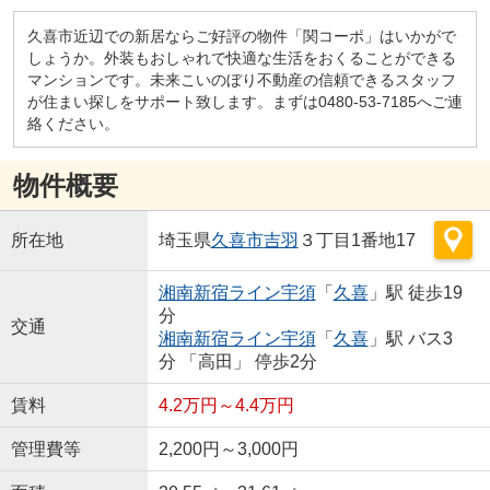
久喜市近辺での新居ならご好評の物件「関コーポ」はいかがで
しょうか。外装もおしゃれで快適な生活をおくることができる
マンションです。未来こいのぼり不動産の信頼できるスタッフ
が住まい探しをサポート致します。まずは0480-53-7185へご連
絡ください。
物件概要
所在地
埼玉県
久喜市
吉羽
３丁目1番地17
湘南新宿ライン宇須
「
久喜
」駅 徒歩19
分
交通
湘南新宿ライン宇須
「
久喜
」駅 バス3
分 「高田」 停歩2分
賃料
4.2万円～4.4万円
管理費等
2,200円～3,000円