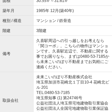
面積
30.55㎡～31.61㎡
築年月
1985年 12月(築40年)
種別 / 構造
マンション / 鉄骨造
階建
3階建
久喜駅周辺への引っ越しをお考えなら
「関コーポ」。こちらの物件はマンショ
ンです。久喜駅近辺で、不動産に関する
備考
事でお困りなら、まずは0480-53-7185か
ら未来こいのぼり不動産までお気軽にご
連絡ください。
未来こいのぼり不動産株式会社
埼玉県加須市花崎北１丁目10-4 花崎北ビ
ル 201
TEL:0480-53-7185
埼玉県知事 (1) 第24746号
取扱会社
公益社団法人埼玉県宅地建物取引業協会
公益社団法人全国宅地建物取引業保証協