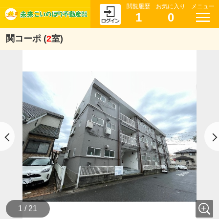
閲覧履歴
お気に入り
メニュー
1
0
関コーポ (
2
室)
1 / 21