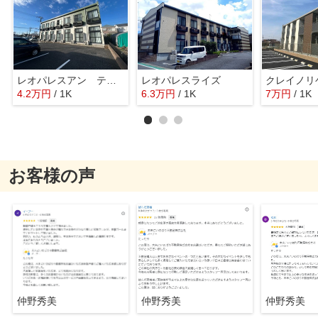
レオパレスアン ティーム
レオパレスライズ
クレイノリ
4.2
万
円
/ 1K
6.3
万
円
/ 1K
7
万
円
/ 1K
お客様の声
仲野秀美
仲野秀美
仲野秀美