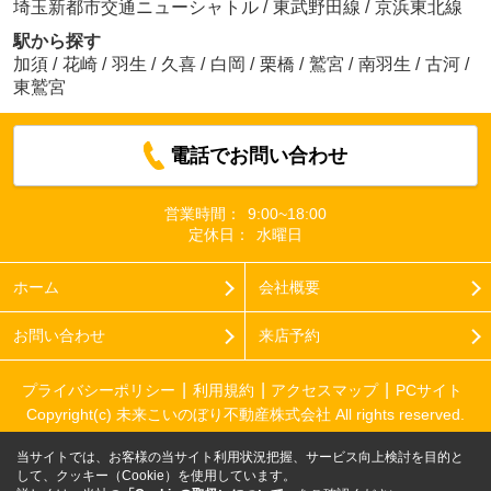
埼玉新都市交通ニューシャトル
/
東武野田線
/
京浜東北線
駅から探す
加須
/
花崎
/
羽生
/
久喜
/
白岡
/
栗橋
/
鷲宮
/
南羽生
/
古河
/
東鷲宮
電話でお問い合わせ
営業時間：
9:00~18:00
定休日：
水曜日
ホーム
会社概要
お問い合わせ
来店予約
プライバシーポリシー
利用規約
アクセスマップ
PCサイト
Copyright(c) 未来こいのぼり不動産株式会社 All rights reserved.
当サイトでは、お客様の当サイト利用状況把握、サービス向上検討を目的と
して、クッキー（Cookie）を使用しています。