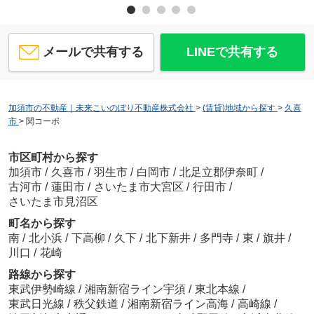
メールで共有する
LINEで共有する
加須市の不動産｜未来こいのぼり不動産株式会社
>
(賃貸)地域から探す
>
久喜
市
>
関コーポ
市区町村から探す
加須市
/
久喜市
/
羽生市
/
白岡市
/
北足立郡伊奈町
/
古河市
/
蓮田市
/
さいたま市大宮区
/
行田市
/
さいたま市見沼区
町名から探す
南
/
北小浜
/
下高柳
/
久下
/
北下新井
/
多門寺
/
東
/
旗井
/
川口
/
花崎
路線から探す
東武伊勢崎線
/
湘南新宿ライン宇須
/
東北本線
/
東武日光線
/
秩父鉄道
/
湘南新宿ライン高海
/
高崎線
/