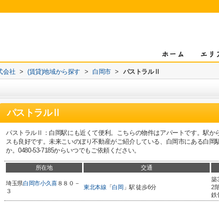
式会社
>
(賃貸)地域から探す
>
白岡市
>
パストラルⅡ
パストラルⅡ
パストラルⅡ：白岡駅にも近くて便利。こちらの物件はアパートです。駅か
スも良好です。未来こいのぼり不動産がご紹介している、白岡市にある白岡
か。0480-53-7185からいつでもご依頼ください。
所在地
交通
築
埼玉県
白岡市
小久喜
８８０－
東北本線
「
白岡
」駅 徒歩6分
2
３
鉄