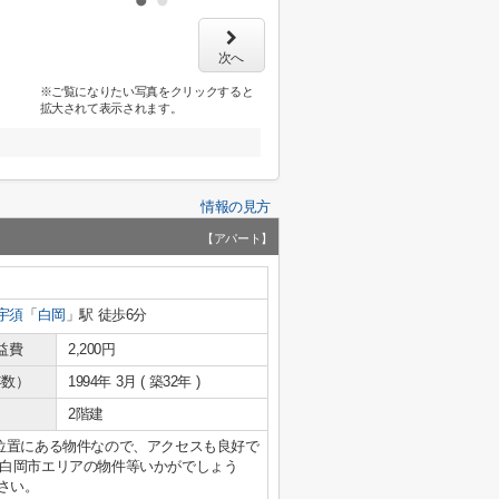
次へ
※ご覧になりたい写真をクリックすると
拡大されて表示されます。
情報の見方
【アパート】
宇須
「
白岡
」駅 徒歩6分
益費
2,200円
年数）
1994年 3月 ( 築32年 )
2階建
位置にある物件なので、アクセスも良好で
白岡市エリアの物件等いかがでしょう
下さい。