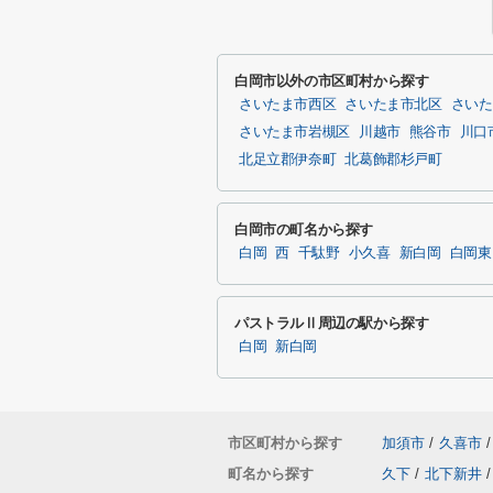
白岡市以外の市区町村から探す
さいたま市西区
さいたま市北区
さいた
さいたま市岩槻区
川越市
熊谷市
川口
北足立郡伊奈町
北葛飾郡杉戸町
白岡市の町名から探す
白岡
西
千駄野
小久喜
新白岡
白岡東
パストラルⅡ周辺の駅から探す
白岡
新白岡
市区町村から探す
加須市
/
久喜市
/
町名から探す
久下
/
北下新井
/