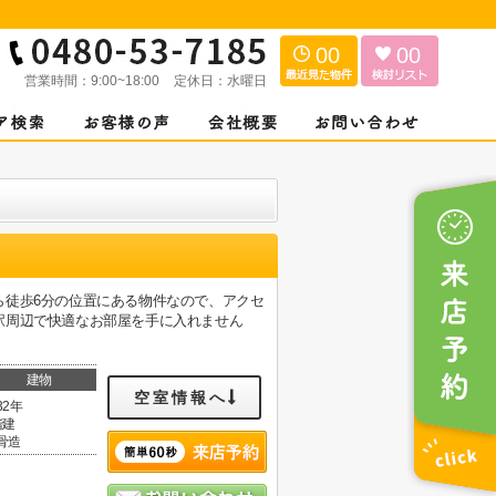
00
00
営業時間：
9:00~18:00
定休日：
水曜日
ら徒歩6分の位置にある物件なので、アクセ
駅周辺で快適なお部屋を手に入れません
建物
空室情報へ
32年
階建
骨造