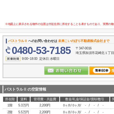
※地図上に表示される物件の位置は付近住所に所在することを表すものであり、実際の物
パストラルⅡ
へのお問い合わせは
未来こいのぼり不動産株式会社まで
0480-53-7185
〒347-0016
埼玉県加須市花崎北１丁目10
9:00~18:00 定休日:水曜日
パストラルⅡ
の空室情報
所在階
賃料
管理費・共益費
敷金/礼金/保証金/償却/敷引
1階
5.3万円
2,200円
/
/
/
/
0ヶ月
0ヶ月
-
-
-
2階
5.5万円
2,200円
/
/
/
/
0ヶ月
0ヶ月
-
-
-