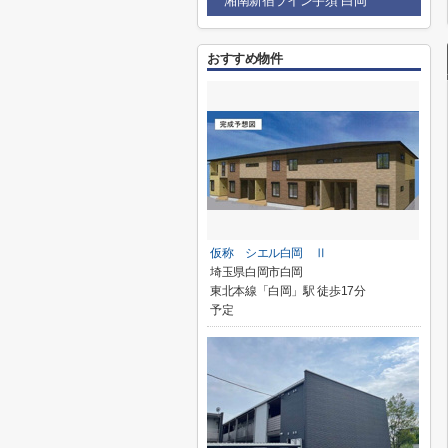
湘南新宿ライン宇須 白岡
おすすめ物件
仮称 シエル白岡 Ⅱ
埼玉県白岡市白岡
東北本線「白岡」駅 徒歩17分
予定