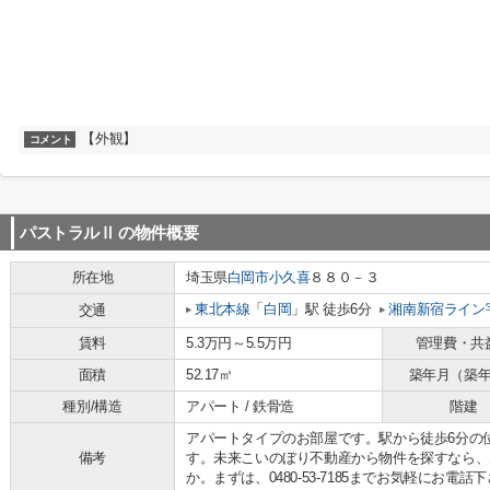
【外観】
コメント
パストラルⅡ
の物件概要
所在地
埼玉県
白岡市
小久喜
８８０－３
東北本線
「
白岡
」駅 徒歩6分
湘南新宿ライン
交通
賃料
5.3万円～5.5万円
管理費・共
面積
52.17㎡
築年月（築
種別/構造
アパート / 鉄骨造
階建
アパートタイプのお部屋です。駅から徒歩6分の
備考
す。未来こいのぼり不動産から物件を探すなら、
か。まずは、0480-53-7185までお気軽にお電話