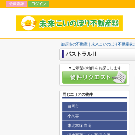
加須市の不動産｜未来こいのぼり不動産株
パストラルⅡ
▼ご希望の物件をお探しします
同じエリアの物件
白岡市
小久喜
東北本線 白岡