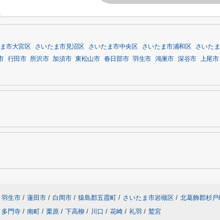
ま市大宮区
さいたま市見沼区
さいたま市中央区
さいたま市浦和区
さいた
市
行田市
所沢市
加須市
東松山市
春日部市
羽生市
鴻巣市
深谷市
上尾市
羽生市
/
蓮田市
/
白岡市
/
猿島郡五霞町
/
さいたま市岩槻区
/
北葛飾郡杉戸
多門寺
/
南町
/
栗原
/
下高柳
/
川口
/
花崎
/
礼羽
/
鷲宮