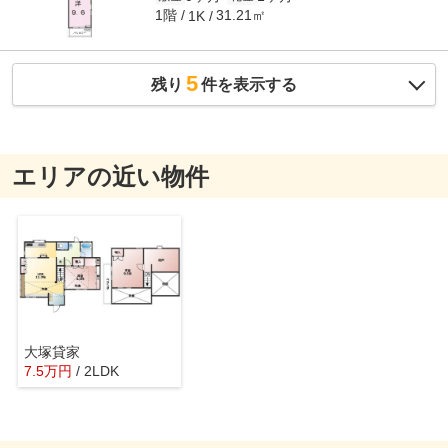
1階
31.21㎡
1K
5
残り
件を表示する
エリアの近い物件
大塚貸家
7.5
万
円
/ 2LDK