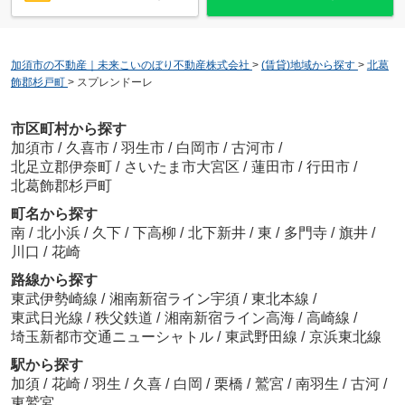
加須市の不動産｜未来こいのぼり不動産株式会社
>
(賃貸)地域から探す
>
北葛
飾郡杉戸町
>
スプレンドーレ
市区町村から探す
加須市
/
久喜市
/
羽生市
/
白岡市
/
古河市
/
北足立郡伊奈町
/
さいたま市大宮区
/
蓮田市
/
行田市
/
北葛飾郡杉戸町
町名から探す
南
/
北小浜
/
久下
/
下高柳
/
北下新井
/
東
/
多門寺
/
旗井
/
川口
/
花崎
路線から探す
東武伊勢崎線
/
湘南新宿ライン宇須
/
東北本線
/
東武日光線
/
秩父鉄道
/
湘南新宿ライン高海
/
高崎線
/
埼玉新都市交通ニューシャトル
/
東武野田線
/
京浜東北線
駅から探す
加須
/
花崎
/
羽生
/
久喜
/
白岡
/
栗橋
/
鷲宮
/
南羽生
/
古河
/
東鷲宮