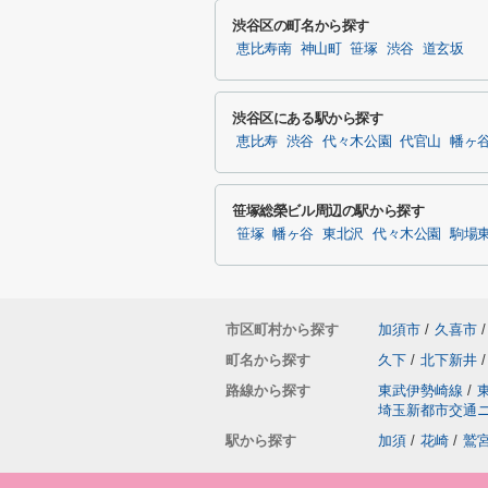
渋谷区の町名から探す
恵比寿南
神山町
笹塚
渋谷
道玄坂
渋谷区にある駅から探す
恵比寿
渋谷
代々木公園
代官山
幡ヶ
笹塚総榮ビル周辺の駅から探す
笹塚
幡ヶ谷
東北沢
代々木公園
駒場
市区町村から探す
加須市
/
久喜市
/
町名から探す
久下
/
北下新井
/
路線から探す
東武伊勢崎線
/
埼玉新都市交通
駅から探す
加須
/
花崎
/
鷲