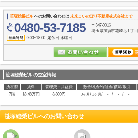
笹塚総榮ビル
へのお問い合わせは
未来こいのぼり不動産株式会社まで
0480-53-7185
〒347-0016
埼玉県加須市花崎北１丁目10
9:00~18:00 定休日:水曜日
笹塚総榮ビル
の空室情報
所在階
賃料
管理費・共益費
敷金/礼金/保証金/償却/敷引
7階
18.48万円
8,800円
/
/
/
/
3ヶ月
1ヶ月
-
-
-
笹塚総榮ビル
へのお問い合わせ