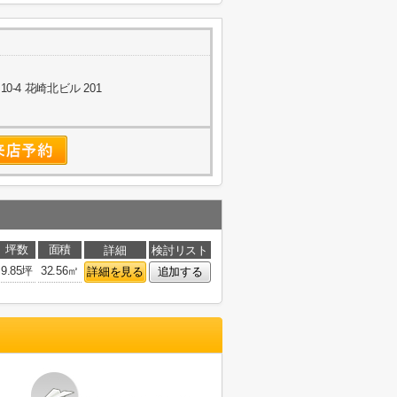
-4 花崎北ビル 201
坪数
面積
詳細
検討リスト
9.85坪
32.56㎡
詳細を見る
追加する