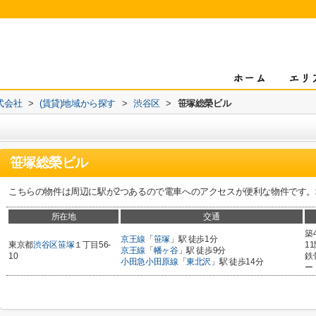
式会社
>
(賃貸)地域から探す
>
渋谷区
>
笹塚総榮ビル
笹塚総榮ビル
こちらの物件は周辺に駅が2つあるので電車へのアクセスが便利な物件です。
所在地
交通
築
京王線
「
笹塚
」駅 徒歩1分
東京都
渋谷区
笹塚
１丁目56-
1
京王線
「
幡ヶ谷
」駅 徒歩9分
10
鉄
小田急小田原線
「
東北沢
」駅 徒歩14分
ー