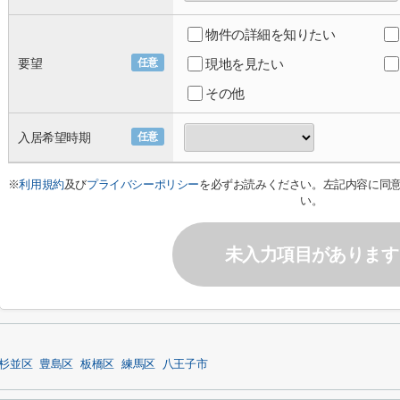
物件の詳細を知りたい
要望
任意
現地を見たい
その他
入居希望時期
任意
※
利用規約
及び
プライバシーポリシー
を必ずお読みください。左記内容に同
い。
未入力項目があります
杉並区
豊島区
板橋区
練馬区
八王子市