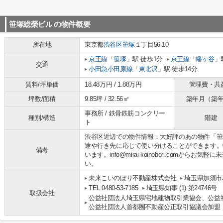
笹塚総榮ビル
の物件概要
所在地
東京都
渋谷区
笹塚
１丁目56-10
京王線
「
笹塚
」駅 徒歩1分
京王線
「
幡ヶ谷
」
交通
小田急小田原線
「
東北沢
」駅 徒歩14分
賃料/坪単価
18.48万円 / 1.88万円
管理費・共
坪数/面積
9.85坪 / 32.56㎡
築年月（築
事務所 / 鉄骨鉄筋コンクリー
種別/構造
階建
ト
渋谷区近辺での物件情報：大好評のあの物件「笹
途や行き先に応じて使い分けることができます。
備考
います。info@mirai-koinobori.comか
い。
未来こいのぼり不動産株式会社
埼玉県加須市花
TEL:0480-53-7185
埼玉県知事 (1) 第24746号
取扱会社
公益社団法人埼玉県宅地建物取引業協会、公益
公益社団法人首都圏不動産公正取引協議会加盟