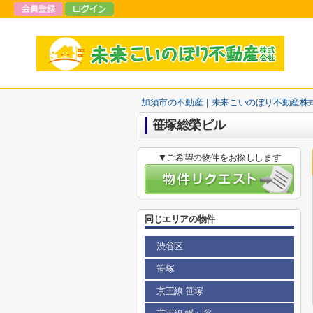
加須市の不動産｜未来こいのぼり不動産株
笹塚総榮ビル
▼ご希望の物件をお探しします
同じエリアの物件
渋谷区
笹塚
京王線 笹塚