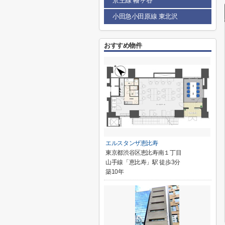
京王線 幡ヶ谷
小田急小田原線 東北沢
おすすめ物件
エルスタンザ恵比寿
東京都渋谷区恵比寿南１丁目
山手線「恵比寿」駅 徒歩3分
築10年