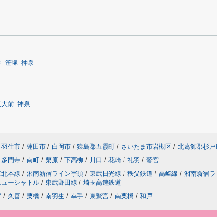
谷
笹塚
神泉
東大前
神泉
羽生市
/
蓮田市
/
白岡市
/
猿島郡五霞町
/
さいたま市岩槻区
/
北葛飾郡杉戸
多門寺
/
南町
/
栗原
/
下高柳
/
川口
/
花崎
/
礼羽
/
鷲宮
東北本線
/
湘南新宿ライン宇須
/
東武日光線
/
秩父鉄道
/
高崎線
/
湘南新宿ラ
ニューシャトル
/
東武野田線
/
埼玉高速鉄道
宮
/
久喜
/
栗橋
/
南羽生
/
幸手
/
東鷲宮
/
南栗橋
/
和戸