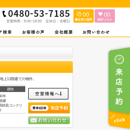
00
00
営業時間：
9:00~18:00
定休日：
水曜日
地上11階建ての物件。
建物
空室情報へ
40年
1階建
骨鉄筋コンクリ
ト