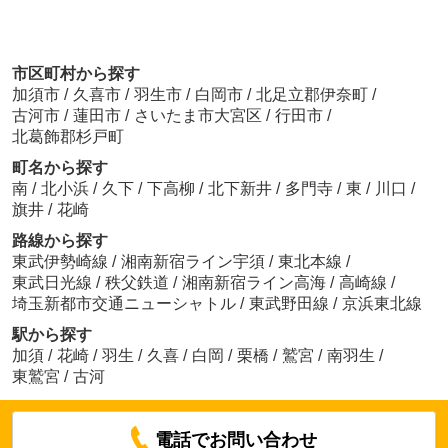
市区町村から探す
加須市
/
久喜市
/
羽生市
/
白岡市
/
北足立郡伊奈町
/
古河市
/
蓮田市
/
さいたま市大宮区
/
行田市
/
北葛飾郡杉戸町
町名から探す
南
/
北小浜
/
久下
/
下高柳
/
北下新井
/
多門寺
/
東
/
川口
/
旗井
/
花崎
路線から探す
東武伊勢崎線
/
湘南新宿ライン宇須
/
東北本線
/
東武日光線
/
秩父鉄道
/
湘南新宿ライン高海
/
高崎線
/
埼玉新都市交通ニューシャトル
/
東武野田線
/
京浜東北線
駅から探す
加須
/
花崎
/
羽生
/
久喜
/
白岡
/
栗橋
/
鷲宮
/
南羽生
/
東鷲宮
/
古河
電話でお問い合わせ