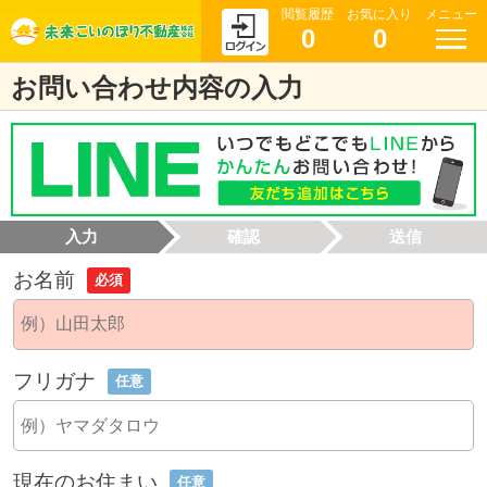
閲覧履歴
お気に入り
メニュー
0
0
お問い合わせ内容の入力
入力
確認
送信
お名前
必須
フリガナ
任意
現在のお住まい
任意