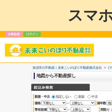
スマホ
加須市の不動産｜未来こいのぼり不動産株式会社
>
(
地図から不動産探し
新築・中古
指定しない
新築
中古
価格
～
築年数
専有面積
～
間取り