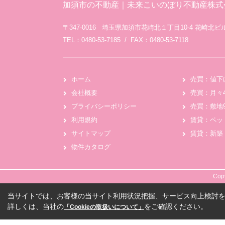
加須市の不動産｜未来こいのぼり不動産株式
〒347-0016 埼玉県加須市花崎北１丁目10-4 花崎北ビル
TEL：0480-53-7185 / FAX：0480-53-7118
ホーム
売買：値下
会社概要
売買：月々
プライバシーポリシー
売買：敷地
利用規約
賃貸：ペッ
サイトマップ
賃貸：新築
物件カタログ
Cop
当サイトでは、お客様の当サイト利用状況把握、サービス向上検討を目
詳しくは、当社の
をご確認ください。
「Cookieの取扱いについて」