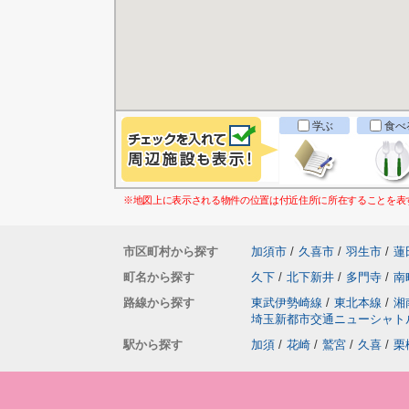
学ぶ
食べ
※地図上に表示される物件の位置は付近住所に所在することを表
市区町村から探す
加須市
/
久喜市
/
羽生市
/
蓮
町名から探す
久下
/
北下新井
/
多門寺
/
南
路線から探す
東武伊勢崎線
/
東北本線
/
湘
埼玉新都市交通ニューシャト
駅から探す
加須
/
花崎
/
鷲宮
/
久喜
/
栗