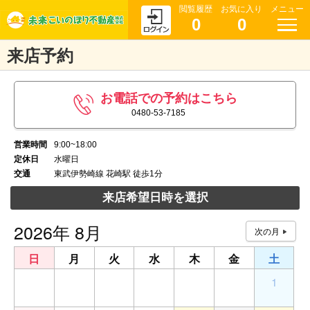
閲覧履歴
お気に入り
メニュー
0
0
来店予約
お電話での予約はこちら
0480-53-7185
営業時間
9:00~18:00
定休日
水曜日
交通
東武伊勢崎線 花崎駅 徒歩1分
来店希望日時を選択
2026年 8月
日
月
火
水
木
金
土
26
27
28
29
30
31
1