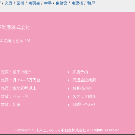
宮
/
久喜
/
栗橋
/
南羽生
/
幸手
/
東鷲宮
/
南栗橋
/
和戸
不動産株式会社
4 花崎北ビル 201
売買：値下げ物件
来店予約
売買：月々4～5万円台
周辺施設検索
売買：敷地90坪以上
お客様の声
賃貸：ペット可
スタッフ紹介
賃貸：新築
お問い合わせ
Copyright(c) 未来こいのぼり不動産株式会社 All Rights Reserved.