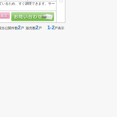
ているため、すぐ調理できます。サー
2
2
1-2
該当公開件数
戸 販売数
戸
戸表示