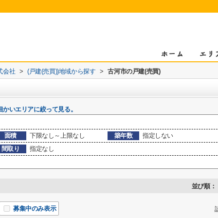
式会社
>
(戸建(売買))地域から探す
>
古河市の戸建(売買)
細かいエリアに絞って見る。
面積
下限なし～上限なし
築年数
指定しない
間取り
指定なし
並び順：
募集中のみ表示