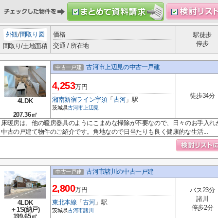
外観
/
間取り図
価格
駅徒歩
停歩
交通 / 所在地
間取り/土地面積
古河市上辺見の中古一戸建
中古一戸建
4,253
万円
徒歩34分
湘南新宿ライン宇須
「
古河
」駅
4LDK
茨城県
古河市
上辺見
207.36㎡
床暖房は、他の暖房器具のようにこまめな掃除が不要なので、日々のお手入れが
中古の戸建て物件のご紹介です。角地なので日当たりも良く健康的な生活...
古河市諸川の中古一戸建
中古一戸建
2,800
万円
バス23分
諸川
東北本線
「
古河
」駅
4LDK
停歩2分
＋1S(納戸)
茨城県
古河市
諸川
199.65㎡