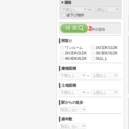
▼価格
～
値下げ物件
2
件が該当
間取り
ワンルーム
1K/1DK/1LDK
2K/2DK/2LDK
3K/3DK/3LDK
4K/4DK/4LDK
5K以上
建物面積
～
土地面積
～
駅からの徒歩
築年数