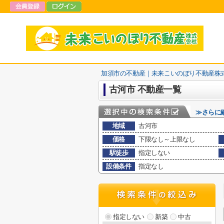
加須市の不動産｜未来こいのぼり不動産株
古河市 不動産一覧
≫さらに
地域
古河市
価格
下限なし～上限なし
駅徒歩
指定しない
設備条件
指定なし
指定しない
新築
中古