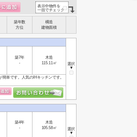
表示中物件を
一括でチェック
築年数
構造
方位
建物面積
築7年
木造
-
115.11㎡
選択
▼
簡単です。人気のIHキッチンです。
築4年
木造
-
105.58㎡
選択
▼