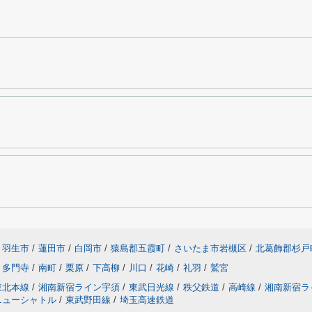
羽生市
/
蓮田市
/
白岡市
/
猿島郡五霞町
/
さいたま市岩槻区
/
北葛飾郡杉戸
多門寺
/
南町
/
栗原
/
下高柳
/
川口
/
花崎
/
礼羽
/
鷲宮
東北本線
/
湘南新宿ライン宇須
/
東武日光線
/
秩父鉄道
/
高崎線
/
湘南新宿ラ
ニューシャトル
/
東武野田線
/
埼玉高速鉄道