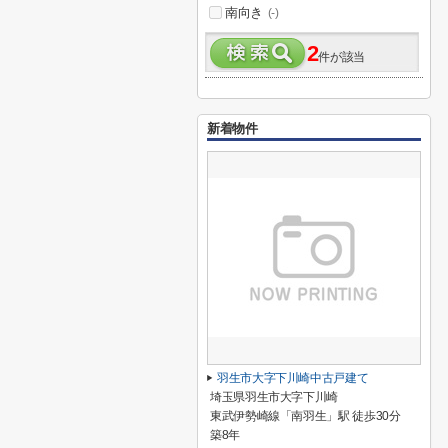
南向き
(-)
2
件が該当
新着物件
羽生市大字下川崎中古戸建て
埼玉県羽生市大字下川崎
東武伊勢崎線「南羽生」駅 徒歩30分
築8年