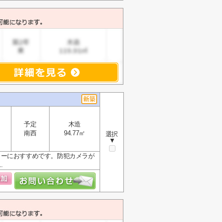
予定
木造
南西
94.77㎡
選択
▼
リーにおすすめです。防犯カメラが
.