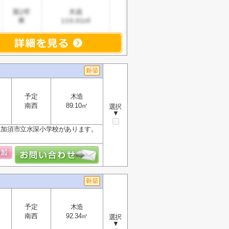
予定
木造
南西
89.10㎡
選択
▼
場所に加須市立水深小学校があります。
予定
木造
南西
92.34㎡
選択
▼