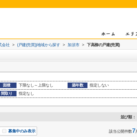
式会社
>
(戸建(売買))地域から探す
>
加須市
>
下高柳の戸建(売買)
面積
下限なし～上限なし
築年数
指定しない
間取り
指定なし
並び順：
7
募集中のみ表示
該当公開件数