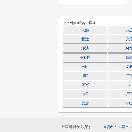
その他の町名で探す
大越
大
北辻
久
諏訪
多門
不動岡
船
南町
馬
川口
芋
琴寄
栄
道目
戸
麦倉
柳
市区町村から探す
加須市
/
久喜市
/