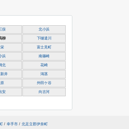
三俣
北小浜
高柳
下樋遣川
東栄
富士見町
小浜
南篠崎
崎北
花崎
下新井
鴻茎
砂原
外田ケ谷
出安
向古河
町
/
幸手市
/
北足立郡伊奈町