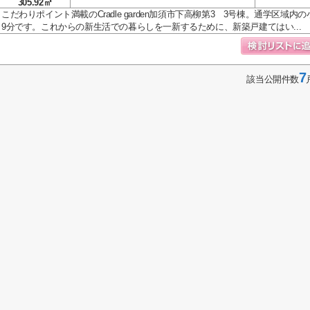
305.92㎡
こだわりポイント満載のCradle garden加須市下高柳第3 3号棟。通学区
9分です。これからの新生活での暮らしを一新するために、新築戸建てはい...
7
該当公開件数