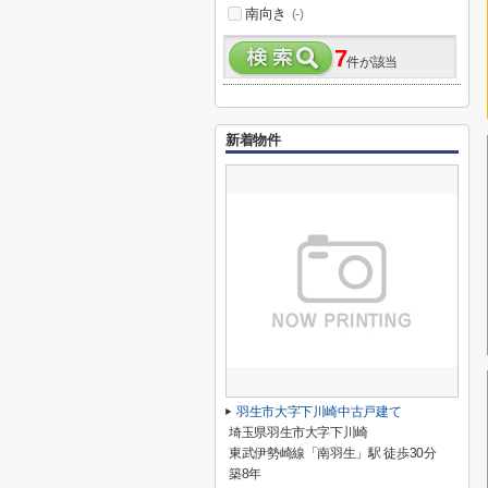
南向き
(-)
7
件が該当
新着物件
羽生市大字下川崎中古戸建て
埼玉県羽生市大字下川崎
東武伊勢崎線「南羽生」駅 徒歩30分
築8年