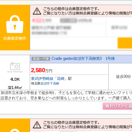
Cradle garden加須市下高柳第3 1号棟
新築一戸建
2,580
万円
徒歩30分
東武伊勢崎線
「
花崎
」駅
4LDK
埼玉県
加須市
下高柳
321.44㎡
加須市立水深小学校まで徒歩9分。子どもを安心して学校に通わせたいファミ
設置されており、空き巣などへの対策もしっかりとしています。一戸建て購入..