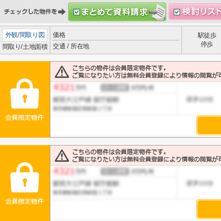
外観
/
間取り図
価格
駅徒歩
停歩
交通 / 所在地
間取り/土地面積