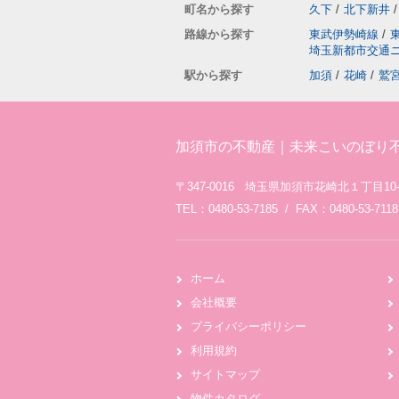
町名から探す
久下
/
北下新井
/
路線から探す
東武伊勢崎線
/
埼玉新都市交通
駅から探す
加須
/
花崎
/
鷲
加須市の不動産｜未来こいのぼり
〒347-0016 埼玉県加須市花崎北１丁目10-
TEL：0480-53-7185 / FAX：0480-53-7118
ホーム
会社概要
プライバシーポリシー
利用規約
サイトマップ
物件カタログ