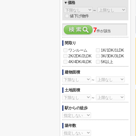
▼価格
～
値下げ物件
7
件が該当
間取り
ワンルーム
1K/1DK/1LDK
2K/2DK/2LDK
3K/3DK/3LDK
4K/4DK/4LDK
5K以上
建物面積
～
土地面積
～
駅からの徒歩
築年数