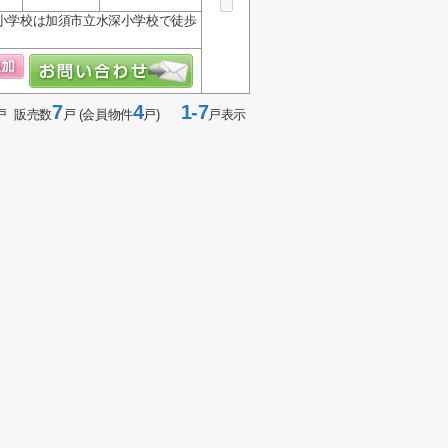
域内の小学校は加須市立水深小学校で徒歩
7
4
1-7
戸 販売数
戸 (会員物件
戸)
戸表示