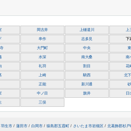
室
岡古井
上樋遣川
上
下
串作
志多見
下
寺
大門町
中央
越
水深
南大桑
南
内
礼羽
割目
花
茎
上崎
騎西
北
正能
新川通
室
中ノ目
旗井
日
生
三俣
羽生市
/
蓮田市
/
白岡市
/
猿島郡五霞町
/
さいたま市岩槻区
/
北葛飾郡杉戸