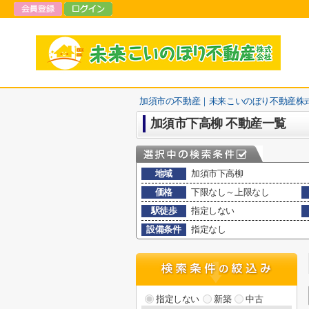
加須市の不動産｜未来こいのぼり不動産株
加須市下高柳 不動産一覧
地域
加須市下高柳
価格
下限なし～上限なし
駅徒歩
指定しない
設備条件
指定なし
指定しない
新築
中古