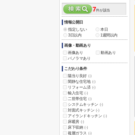
7
件が該当
情報公開日
指定しない
本日
3日以内
1週間以内
画像・動画あり
画像あり
動画あり
パノラマあり
こだわり条件
陽当り良好
(-)
閑静な住宅地
(-)
リフォーム済
(-)
輸入住宅
(-)
二世帯住宅
(-)
システムキッチン
(-)
対面式キッチン
(-)
アイランドキッチン
(-)
床暖房
(-)
床下収納
(-)
複層ガラス
(-)