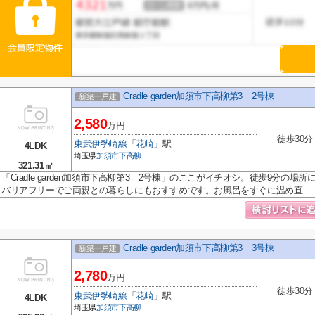
Cradle garden加須市下高柳第3 2号棟
新築一戸建
2,580
万円
徒歩30分
東武伊勢崎線
「
花崎
」駅
4LDK
埼玉県
加須市
下高柳
321.31㎡
「Cradle garden加須市下高柳第3 2号棟」のここがイチオシ。徒歩9分の
バリアフリーでご両親との暮らしにもおすすめです。お風呂をすぐに温め直...
Cradle garden加須市下高柳第3 3号棟
新築一戸建
2,780
万円
徒歩30分
東武伊勢崎線
「
花崎
」駅
4LDK
埼玉県
加須市
下高柳