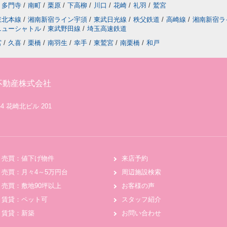
多門寺
/
南町
/
栗原
/
下高柳
/
川口
/
花崎
/
礼羽
/
鷲宮
東北本線
/
湘南新宿ライン宇須
/
東武日光線
/
秩父鉄道
/
高崎線
/
湘南新宿ラ
ニューシャトル
/
東武野田線
/
埼玉高速鉄道
宮
/
久喜
/
栗橋
/
南羽生
/
幸手
/
東鷲宮
/
南栗橋
/
和戸
不動産株式会社
4 花崎北ビル 201
売買：値下げ物件
来店予約
売買：月々4～5万円台
周辺施設検索
売買：敷地90坪以上
お客様の声
賃貸：ペット可
スタッフ紹介
賃貸：新築
お問い合わせ