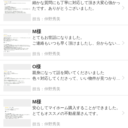
細かな質問にも丁寧に対応して頂き大変心強かっ
たです。ありがとうございました。
担当：仲野秀美
M様
とてもお世話になりました。
ご連絡もいつも早く頂けましたし、分からないこ
とにも一つ一つ丁寧に答えて頂けたので、安心し
担当：仲野秀美
て最後まで手続きが出来ました。
事前に欲しい情報を頂けたのもとても助かりまし
た。
O様
お陰様で、素敵なお家を見つけられることが出来
親身になって話を聞いてくださいました
ました。
色々対応してくださって、いい物件が見つかりま
本当にありがとうございます。
した
担当：仲野秀美
ありがとうございました！
M様
安心してマイホーム購入することができました。
とてもオススメの不動産屋さんです。
担当：仲野秀美