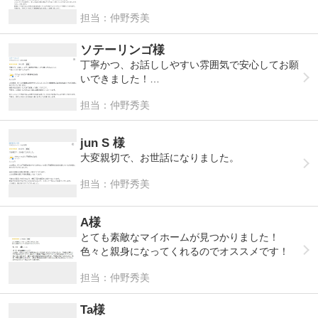
またご縁がございましたら、よろしくお願いいた
担当：仲野秀美
します。
ソテーリンゴ様
丁寧かつ、お話ししやすい雰囲気で安心してお願
いできました！
今後ともお世話になります！
担当：仲野秀美
jun S 様
大変親切で、お世話になりました。
担当：仲野秀美
A様
とても素敵なマイホームが見つかりました！
色々と親身になってくれるのでオススメです！
担当：仲野秀美
Ta様