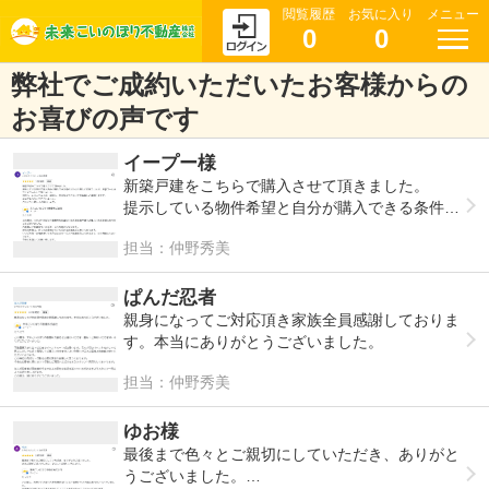
閲覧履歴
お気に入り
メニュー
0
0
弊社でご成約いただいたお客様からの
お喜びの声です
イープー様
新築戸建をこちらで購入させて頂きました。
提示している物件希望と自分が購入できる条件が
かなり厳しい状況でしたが、見事ゴールまでナビ
担当：仲野秀美
ゲートして頂けました。
対応力、仏のような人格、調整力、至る所全てに
おいて死角無しの凄腕社長です。
ぱんだ忍者
本当にありがとうございました。
親身になってご対応頂き家族全員感謝しておりま
これからも宜しくお願いします。
す。本当にありがとうございました。
担当：仲野秀美
ゆお様
最後まで色々とご親切にしていただき、ありがと
うございました。