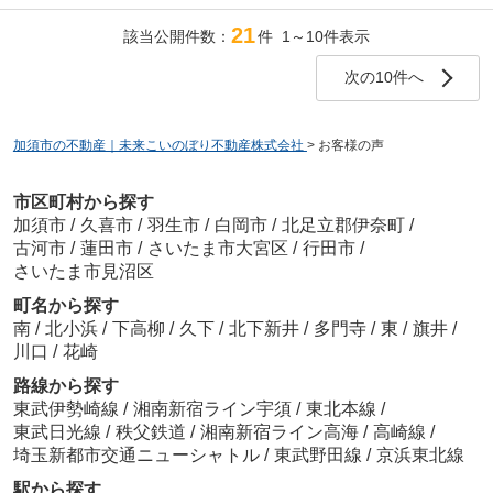
21
該当公開件数：
件 1～10件表示
次の10件へ
加須市の不動産｜未来こいのぼり不動産株式会社
>
お客様の声
市区町村から探す
加須市
/
久喜市
/
羽生市
/
白岡市
/
北足立郡伊奈町
/
古河市
/
蓮田市
/
さいたま市大宮区
/
行田市
/
さいたま市見沼区
町名から探す
南
/
北小浜
/
下高柳
/
久下
/
北下新井
/
多門寺
/
東
/
旗井
/
川口
/
花崎
路線から探す
東武伊勢崎線
/
湘南新宿ライン宇須
/
東北本線
/
東武日光線
/
秩父鉄道
/
湘南新宿ライン高海
/
高崎線
/
埼玉新都市交通ニューシャトル
/
東武野田線
/
京浜東北線
駅から探す