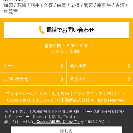
加須
/
花崎
/
羽生
/
久喜
/
白岡
/
栗橋
/
鷲宮
/
南羽生
/
古河
/
東鷲宮
電話でお問い合わせ
営業時間：
9:00~18:00
定休日：
水曜日
ホーム
会社概要
お問い合わせ
来店予約
プライバシーポリシー
利用規約
アクセスマップ
PCサイト
Copyright(c) 未来こいのぼり不動産株式会社 All rights reserved.
当サイトでは、お客様の当サイト利用状況把握、サービス向上検討を目的と
して、クッキー（Cookie）を使用しています。
詳しくは、当社の
「Cookieの取扱いについて」
をご確認ください。
閉じる