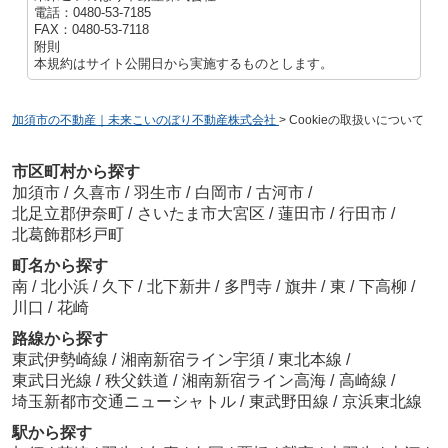
電話：0480-53-7185
FAX：0480-53-7118
附則
本規約はサイト公開日から実施するものとします。
加須市の不動産｜未来こいのぼり不動産株式会社
>
Cookieの取扱いについて
市区町村から探す
加須市
/
久喜市
/
羽生市
/
白岡市
/
古河市
/
北足立郡伊奈町
/
さいたま市大宮区
/
蓮田市
/
行田市
/
北葛飾郡杉戸町
町名から探す
南
/
北小浜
/
久下
/
北下新井
/
多門寺
/
旗井
/
東
/
下高柳
/
川口
/
花崎
路線から探す
東武伊勢崎線
/
湘南新宿ライン宇須
/
東北本線
/
東武日光線
/
秩父鉄道
/
湘南新宿ライン高海
/
高崎線
/
埼玉新都市交通ニューシャトル
/
東武野田線
/
京浜東北線
駅から探す