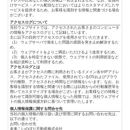
ドレスや氏名などの個人情報は一切含まれません。なお、会員向
けサービス・メール配信などにおいてはよりカスタマイズしたサ
ービスを提供するため、お客様を識別する情報と関連づける場合
がございます。
アクセスログについて
当社ウェブサイトでは、アクセスされたお客さまのコンピュータ
の情報をアクセスログとして記録しています。
主に以下の目的でアクセスログを使用させていただきます。
（1） ウェブサーバで発生した問題の原因を突き止め解決するた
め。
（2） ウェブサイトをよりご満足いただけるよう改良するため。
（3） 個人を特定できない状態で、ウェブサイトの利用状況など
を統計資料として利用するため。
アクセスログとは
お客さまがアクセスの際に利用されているドメイン名やIPアドレ
ス、アクセスされたファイル、使用されているOSおよびブラウ
ザの種類、アクセスされた時間などの情報をいいます。なお、お
客様を識別する情報と関連づける際には以前からの行動履歴等を
用いてカスタマイズする場合がございます。お客様などの情報と
合わせて識別可能な個人情報となった段階では、当社ウェブサイ
トの個人情報保護方針に基づいて管理いたします。
個人情報保護に関する問合せ先
当社の個人情報の取り扱い及び管理に関するお問い合わせ先は、
以下の通りです。
お問い合わせ先
未来こいのぼり不動産株式会社