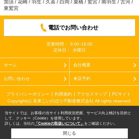
加須
/
花崎
/
羽生
/
久喜
/
白岡
/
栗橋
/
鷲宮
/
南羽生
/
古河
/
東鷲宮
電話でお問い合わせ
営業時間：
9:00~18:00
定休日：
水曜日
ホーム
会社概要
お問い合わせ
来店予約
プライバシーポリシー
利用規約
アクセスマップ
PCサイト
Copyright(c) 未来こいのぼり不動産株式会社 All rights reserved.
当サイトでは、お客様の当サイト利用状況把握、サービス向上検討を目的と
して、クッキー（Cookie）を使用しています。
詳しくは、当社の
「Cookieの取扱いについて」
をご確認ください。
閉じる