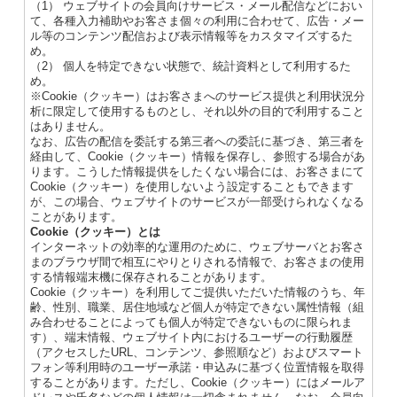
（1） ウェブサイトの会員向けサービス・メール配信などにおい
て、各種入力補助やお客さま個々の利用に合わせて、広告・メー
ル等のコンテンツ配信および表示情報等をカスタマイズするた
め。
（2） 個人を特定できない状態で、統計資料として利用するた
め。
※Cookie（クッキー）はお客さまへのサービス提供と利用状況分
析に限定して使用するものとし、それ以外の目的で利用すること
はありません。
なお、広告の配信を委託する第三者への委託に基づき、第三者を
経由して、Cookie（クッキー）情報を保存し、参照する場合があ
ります。こうした情報提供をしたくない場合には、お客さまにて
Cookie（クッキー）を使用しないよう設定することもできます
が、この場合、ウェブサイトのサービスが一部受けられなくなる
ことがあります。
Cookie（クッキー）とは
インターネットの効率的な運用のために、ウェブサーバとお客さ
まのブラウザ間で相互にやりとりされる情報で、お客さまの使用
する情報端末機に保存されることがあります。
Cookie（クッキー）を利用してご提供いただいた情報のうち、年
齢、性別、職業、居住地域など個人が特定できない属性情報（組
み合わせることによっても個人が特定できないものに限られま
す）、端末情報、ウェブサイト内におけるユーザーの行動履歴
（アクセスしたURL、コンテンツ、参照順など）およびスマート
フォン等利用時のユーザー承諾・申込みに基づく位置情報を取得
することがあります。ただし、Cookie（クッキー）にはメールア