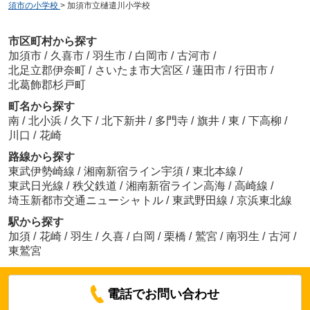
須市の小学校
>
加須市立樋遣川小学校
市区町村から探す
加須市
/
久喜市
/
羽生市
/
白岡市
/
古河市
/
北足立郡伊奈町
/
さいたま市大宮区
/
蓮田市
/
行田市
/
北葛飾郡杉戸町
町名から探す
南
/
北小浜
/
久下
/
北下新井
/
多門寺
/
旗井
/
東
/
下高柳
/
川口
/
花崎
路線から探す
東武伊勢崎線
/
湘南新宿ライン宇須
/
東北本線
/
東武日光線
/
秩父鉄道
/
湘南新宿ライン高海
/
高崎線
/
埼玉新都市交通ニューシャトル
/
東武野田線
/
京浜東北線
駅から探す
加須
/
花崎
/
羽生
/
久喜
/
白岡
/
栗橋
/
鷲宮
/
南羽生
/
古河
/
東鷲宮
電話でお問い合わせ