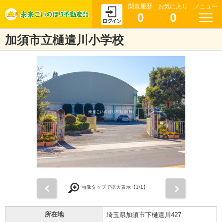
閲覧履歴
お気に入り
メニュー
0
0
加須市立樋遣川小学校
前
次
画像タップで拡大表示【
1
/1】
所在地
埼玉県加須市下樋遣川427