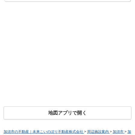
地図アプリで開く
加須市の不動産｜未来こいのぼり不動産株式会社
>
周辺施設案内
>
加須市
>
加