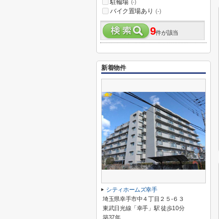
駐輪場
(-)
バイク置場あり
(-)
9
件が該当
新着物件
シティホームズ幸手
埼玉県幸手市中４丁目２５-６３
東武日光線「幸手」駅 徒歩10分
築37年