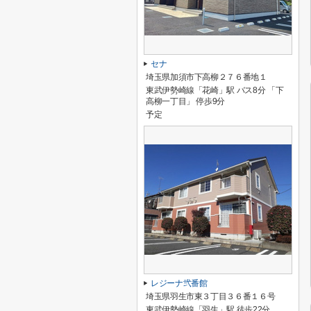
セナ
埼玉県加須市下高柳２７６番地１
東武伊勢崎線「花崎」駅 バス8分 「下
高柳一丁目」 停歩9分
予定
レジーナ弐番館
埼玉県羽生市東３丁目３６番１６号
東武伊勢崎線「羽生」駅 徒歩22分