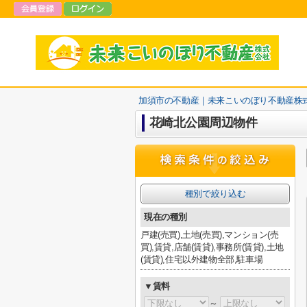
加須市の不動産｜未来こいのぼり不動産株
花崎北公園周辺物件
種別で絞り込む
現在の種別
戸建(売買),土地(売買),マンション(売
買),賃貸,店舗(賃貸),事務所(賃貸),土地
(賃貸),住宅以外建物全部,駐車場
▼賃料
～