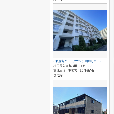
東鷲宮ニュータウン公園通り３－８号棟
埼玉県久喜市桜田３丁目３-８
東北本線「東鷲宮」駅 徒歩6分
築42年