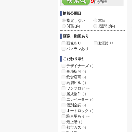
9
件が該当
情報公開日
指定しない
本日
3日以内
1週間以内
画像・動画あり
画像あり
動画あり
パノラマあり
こだわり条件
デザイナーズ
(-)
事務所可
(-)
飲食店可
(-)
高層ビル
(-)
ワンフロア
(-)
居抜物件
(-)
エレベーター
(-)
個別空調
(-)
オートロック
(-)
駐車場あり
(-)
最上階
(-)
都市ガス
(-)