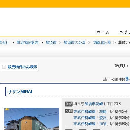
式会社
>
周辺施設案内
>
加須市
>
加須市の公園
>
花崎北公園
>
花崎北
並び順：
販売物件のみ表示
9
該当公開件数
サザンMIRAI
埼玉県
加須市
花崎
１丁目20-8
住所
交通
東武伊勢崎線
「
花崎
」駅 徒歩3分
東武伊勢崎線
「
鷲宮
」駅 徒歩38分
東武伊勢崎線
「
加須
」駅 徒歩50分