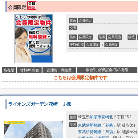
会員限定
住所
会員限定
交通
-
築年
会員限定
階数
会員限定
構造
/
坪数/面積
会員限定
会員限定
敷金/礼金/保証金/償却/敷引
所在階
賃料/坪単価
管理費・共益費
こちらは会員限定物件です
ライオンズガーデン花崎 Ｊ棟
埼玉県
加須市
花崎北
２丁目16-1
住所
交通
東武伊勢崎線
「
花崎
」駅 徒歩8分
東武伊勢崎線
「
加須
」駅 徒歩53分