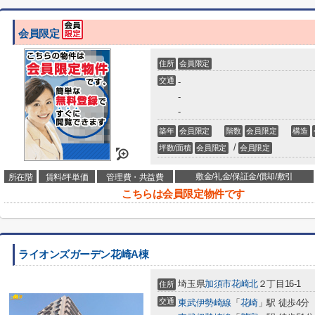
会員限定
住所
会員限定
交通
-
-
-
築年
会員限定
階数
会員限定
構造
/
坪数/面積
会員限定
会員限定
敷金/礼金/保証金/償却/敷引
所在階
賃料/坪単価
管理費・共益費
こちらは会員限定物件です
ライオンズガーデン花崎A棟
埼玉県
加須市
花崎北
２丁目16-1
住所
交通
東武伊勢崎線
「
花崎
」駅 徒歩4分