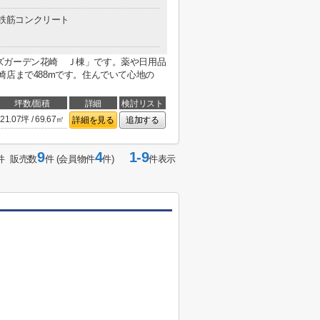
鉄筋コンクリート
ズガーデン花崎 Ｊ棟」です。薬や日用品
崎店まで488mです。住んでいて心地の
坪数/面積
詳細
検討リスト
21.07坪 / 69.67㎡
詳細を見る
追加する
9
4
1-9
件 販売数
件 (会員物件
件)
件表示