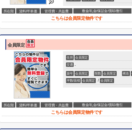
敷金/礼金/保証金/償却/敷引
所在階
賃料/坪単価
管理費・共益費
こちらは会員限定物件です
会員限定
住所
会員限定
交通
-
築年
会員限定
階数
会員限定
構造
/
坪数/面積
会員限定
会員限定
敷金/礼金/保証金/償却/敷引
所在階
賃料/坪単価
管理費・共益費
こちらは会員限定物件です