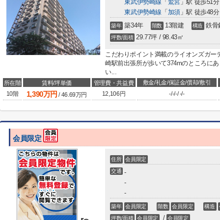
東武伊勢崎線
「
鷲宮
」駅 徒歩51分
東武伊勢崎線
「
加須
」駅 徒歩48分
築34年
13階建
鉄骨
築年
階数
構造
29.77坪 / 98.43㎡
坪数/面積
こだわりポイント満載のライオンズガー
崎駅前出張所が歩いて374mのところに
い...
敷金/礼金/保証金/償却/敷引
所在階
賃料/坪単価
管理費・共益費
1,390
万円
10階
12,106円
-
/
-
/
-
/
-
/
-
/
46.69
万円
会員限定
住所
会員限定
交通
-
-
-
築年
会員限定
階数
会員限定
構造
/
坪数/面積
会員限定
会員限定