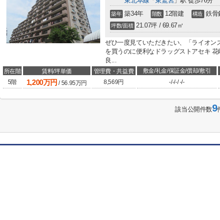
東北本線
「
東鷲宮
」駅 徒歩76分
築34年
12階建
鉄骨
築年
階数
構造
21.07坪 / 69.67㎡
坪数/面積
ぜひ一度見ていただきたい、「ライオン
を買うのに便利なドラッグストアセキ 花
良...
敷金/礼金/保証金/償却/敷引
所在階
賃料/坪単価
管理費・共益費
1,200
万円
5階
8,569円
-
/
-
/
-
/
-
/
-
/
56.95
万円
9
該当公開件数