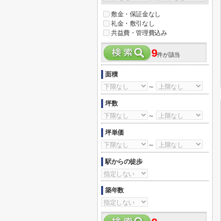
敷金・保証金なし
礼金・敷引なし
共益費・管理費込み
9
件が該当
面積
～
坪数
～
坪単価
～
駅からの徒歩
築年数