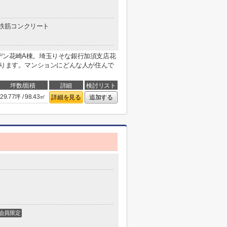
鉄筋コンクリート
デン花崎A棟。埼玉りそな銀行加須支店花
あります。マンションにどんな人が住んで
坪数/面積
詳細
検討リスト
29.77坪 / 98.43㎡
詳細を見る
追加する
会員限定