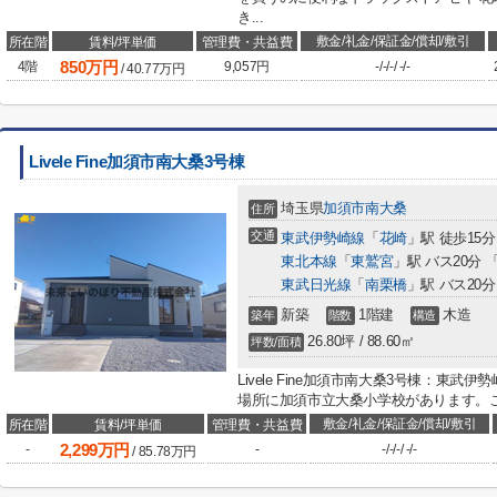
き...
敷金/礼金/保証金/償却/敷引
所在階
賃料/坪単価
管理費・共益費
850
万円
4階
9,057円
-
/
-
/
-
/
-
/
-
/
40.77
万円
Livele Fine加須市南大桑3号棟
埼玉県
加須市
南大桑
住所
交通
東武伊勢崎線
「
花崎
」駅 徒歩15分
東北本線
「
東鷲宮
」駅 バス20分 
東武日光線
「
南栗橋
」駅 バス20
新築
1階建
木造
築年
階数
構造
26.80坪 / 88.60㎡
坪数/面積
Livele Fine加須市南大桑3号棟：東
場所に加須市立大桑小学校があります。こ
敷金/礼金/保証金/償却/敷引
所在階
賃料/坪単価
管理費・共益費
2,299
万円
-
-
-
/
-
/
-
/
-
/
-
/
85.78
万円