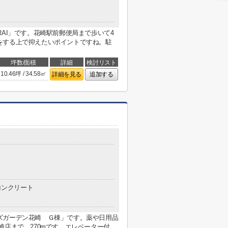
RAI」です。花崎駅前郵便局まで歩いて4
をする上で抑えたいポイントですね。駐
坪数/面積
詳細
検討リスト
10.46坪 / 34.58㎡
詳細を見る
追加する
コンクリート
ズガーデン花崎 Ｇ棟」です。薬や日用品
崎店まで、270mです。エレベーター付