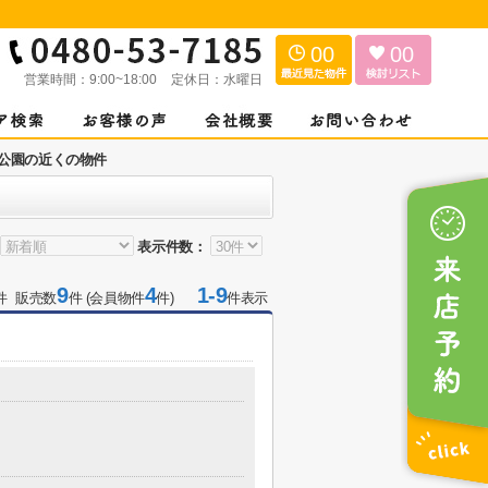
00
00
営業時間：
9:00~18:00
定休日：
水曜日
公園の近くの物件
表示件数：
9
4
1-9
件 販売数
件 (会員物件
件)
件表示