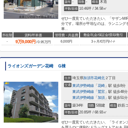
-
-
木造
築年
階数
構造
10.46坪 / 34.58㎡
坪数/面積
ぜひ一度見ていただきたい、「サザンMI
分です。場所が平坦なのは、ランニング
車...
敷金/礼金/保証金/償却/敷引
所在階
賃料/坪単価
管理費・共益費
9
万
9,000
円
-
6,000円
3ヶ月
/
0万円
/
-
/
-
/
-
/
0.95
万円
ライオンズガーデン花崎 Ｇ棟
埼玉県
加須市
花崎北
２丁目
住所
交通
東武伊勢崎線
「
花崎
」駅 徒歩8分
東武伊勢崎線
「
鷲宮
」駅 徒歩48分
東武伊勢崎線
「
加須
」駅 徒歩51分
築34年
5階建
鉄筋
築年
階数
構造
20.85坪 / 68.93㎡
坪数/面積
ぜひ一度見ていただきたい、「ライオン
を買うのに便利なドラッグストアセキ 花