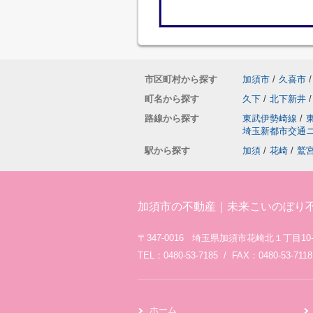
市区町村から探す
加須市
/
久喜市
/
町名から探す
久下
/
北下新井
/
路線から探す
東武伊勢崎線
/
埼玉新都市交通
駅から探す
加須
/
花崎
/
鷲
加須市の不動産｜未来こいのぼり
〒347-0016 埼玉県加須市花崎北１丁目10-
TEL：0480-53-7185 / FAX：0480-53-7118
ホーム