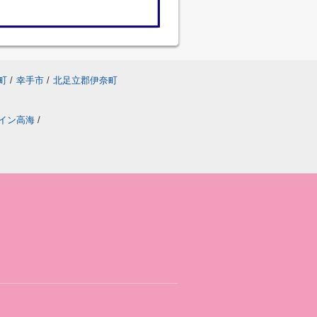
町
/
幸手市
/
北足立郡伊奈町
イン高海
/