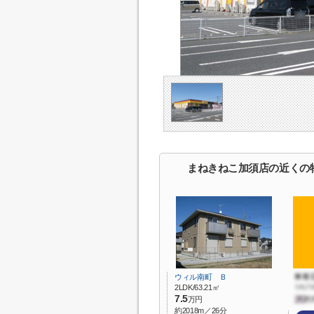
まねきねこ加須店の近くの
ウィル南町 Ｂ
2LDK/63.21㎡
7.5
万円
約2018m／26分