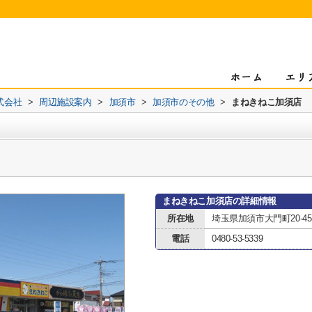
式会社
>
周辺施設案内
>
加須市
>
加須市のその他
>
まねきねこ加須店
まねきねこ加須店の詳細情報
所在地
埼玉県加須市大門町20-45
電話
0480-53-5339