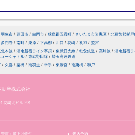
羽生市
/
蓮田市
/
白岡市
/
猿島郡五霞町
/
さいたま市岩槻区
/
北葛飾郡杉戸
多門寺
/
南町
/
栗原
/
下高柳
/
川口
/
花崎
/
礼羽
/
鷲宮
東北本線
/
湘南新宿ライン宇須
/
東武日光線
/
秩父鉄道
/
高崎線
/
湘南新宿ラ
ニューシャトル
/
東武野田線
/
埼玉高速鉄道
宮
/
久喜
/
栗橋
/
南羽生
/
幸手
/
東鷲宮
/
南栗橋
/
和戸
不動産株式会社
4 花崎北ビル 201
売買：値下げ物件
来店予約