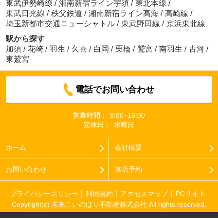
東武伊勢崎線
/
湘南新宿ライン宇須
/
東北本線
/
東武日光線
/
秩父鉄道
/
湘南新宿ライン高海
/
高崎線
/
埼玉新都市交通ニューシャトル
/
東武野田線
/
京浜東北線
駅から探す
加須
/
花崎
/
羽生
/
久喜
/
白岡
/
栗橋
/
鷲宮
/
南羽生
/
古河
/
東鷲宮
電話でお問い合わせ
営業時間：
9:00~18:00
定休日：
水曜日
ホーム
会社概要
お問い合わせ
来店予約
プライバシーポリシー
利用規約
アクセスマップ
PCサイト
Copyright(c) 未来こいのぼり不動産株式会社 All rights reserved.