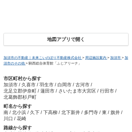
地図アプリで開く
加須市の不動産｜未来こいのぼり不動産株式会社
>
周辺施設案内
>
加須市
>
加
須市のその他
>
騎西総合体育館「ふじアリーナ」
市区町村から探す
加須市
/
久喜市
/
羽生市
/
白岡市
/
古河市
/
北足立郡伊奈町
/
蓮田市
/
さいたま市大宮区
/
行田市
/
北葛飾郡杉戸町
町名から探す
南
/
北小浜
/
久下
/
下高柳
/
北下新井
/
多門寺
/
東
/
旗井
/
川口
/
花崎
路線から探す