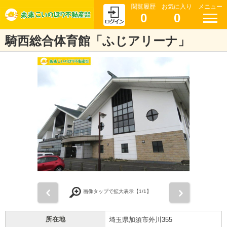
閲覧履歴
お気に入り
メニュー
0
0
騎西総合体育館「ふじアリーナ」
前
次
画像タップで拡大表示【
1
/1】
所在地
埼玉県加須市外川355