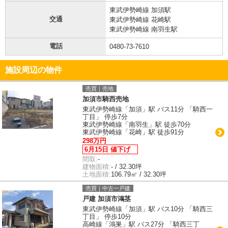
東武伊勢崎線 加須駅
交通
東武伊勢崎線 花崎駅
東武伊勢崎線 南羽生駅
電話
0480-73-7610
施設周辺の物件
売買｜売地
加須市騎西売地
東武伊勢崎線「加須」駅 バス11分 「騎西一
丁目」 停歩7分
東武伊勢崎線「南羽生」駅 徒歩70分
東武伊勢崎線「花崎」駅 徒歩91分
298万円
6月15日 値下げ
間取:
-
建物面積:
- / 32.30坪
土地面積:
106.79㎡ / 32.30坪
売買｜中古一戸建
戸建 加須市鴻茎
東武伊勢崎線「加須」駅 バス10分 「騎西三
丁目」 停歩10分
高崎線「鴻巣」駅 バス27分 「騎西三丁