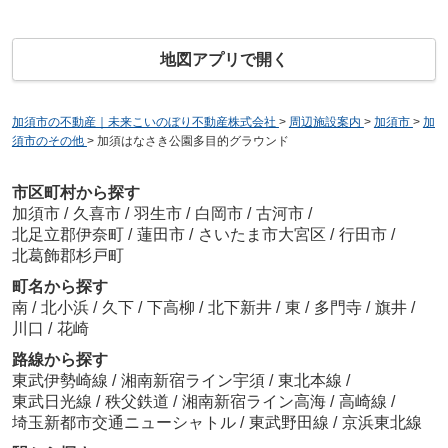
地図アプリで開く
加須市の不動産｜未来こいのぼり不動産株式会社
>
周辺施設案内
>
加須市
>
加
須市のその他
>
加須はなさき公園多目的グラウンド
市区町村から探す
加須市
/
久喜市
/
羽生市
/
白岡市
/
古河市
/
北足立郡伊奈町
/
蓮田市
/
さいたま市大宮区
/
行田市
/
北葛飾郡杉戸町
町名から探す
南
/
北小浜
/
久下
/
下高柳
/
北下新井
/
東
/
多門寺
/
旗井
/
川口
/
花崎
路線から探す
東武伊勢崎線
/
湘南新宿ライン宇須
/
東北本線
/
東武日光線
/
秩父鉄道
/
湘南新宿ライン高海
/
高崎線
/
埼玉新都市交通ニューシャトル
/
東武野田線
/
京浜東北線