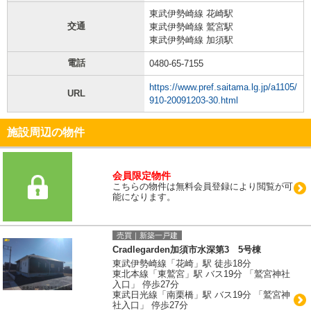
東武伊勢崎線 花崎駅
交通
東武伊勢崎線 鷲宮駅
東武伊勢崎線 加須駅
電話
0480-65-7155
https://www.pref.saitama.lg.jp/a1105/
URL
910-20091203-30.html
施設周辺の物件
会員限定物件
こちらの物件は無料会員登録により閲覧が可
能になります。
売買｜新築一戸建
Cradlegarden加須市水深第3 5号棟
東武伊勢崎線「花崎」駅 徒歩18分
東北本線「東鷲宮」駅 バス19分 「鷲宮神社
入口」 停歩27分
東武日光線「南栗橋」駅 バス19分 「鷲宮神
社入口」 停歩27分