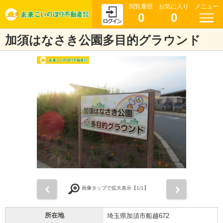
閲覧履歴
お気に入り
メニュー
0
0
加須はなさき公園多目的グラウンド
前
次
画像タップで拡大表示【
1
/1】
所在地
埼玉県加須市船越672