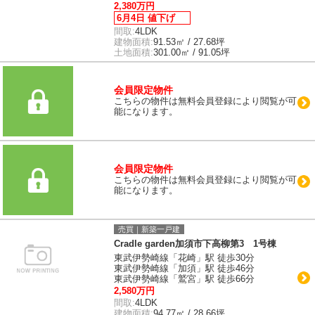
2,380万円
6月4日 値下げ
間取:
4LDK
建物面積:
91.53㎡ / 27.68坪
土地面積:
301.00㎡ / 91.05坪
会員限定物件
こちらの物件は無料会員登録により閲覧が可
能になります。
会員限定物件
こちらの物件は無料会員登録により閲覧が可
能になります。
売買｜新築一戸建
Cradle garden加須市下高柳第3 1号棟
東武伊勢崎線「花崎」駅 徒歩30分
東武伊勢崎線「加須」駅 徒歩46分
東武伊勢崎線「鷲宮」駅 徒歩66分
2,580万円
間取:
4LDK
建物面積:
94.77㎡ / 28.66坪