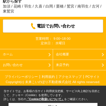
駅から探す
加須
/
花崎
/
羽生
/
久喜
/
白岡
/
栗橋
/
鷲宮
/
南羽生
/
古河
/
東鷲宮
電話でお問い合わせ
営業時間：
9:00~18:00
定休日：
水曜日
ホーム
会社概要
お問い合わせ
来店予約
プライバシーポリシー
利用規約
アクセスマップ
PCサイト
Copyright(c) 未来こいのぼり不動産株式会社 All rights reserved.
当サイトでは、お客様の当サイト利用状況把握、サービス向上検討を目的と
して、クッキー（Cookie）を使用しています。
詳しくは、当社の
「Cookieの取扱いについて」
をご確認ください。