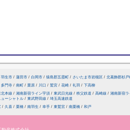
羽生市
/
蓮田市
/
白岡市
/
猿島郡五霞町
/
さいたま市岩槻区
/
北葛飾郡杉戸
多門寺
/
南町
/
栗原
/
川口
/
鷲宮
/
花崎
/
礼羽
/
下高柳
東北本線
/
湘南新宿ライン宇須
/
東武日光線
/
秩父鉄道
/
高崎線
/
湘南新宿ラ
ニューシャトル
/
東武野田線
/
埼玉高速鉄道
宮
/
久喜
/
栗橋
/
南羽生
/
幸手
/
東鷲宮
/
南栗橋
/
和戸
不動産株式会社