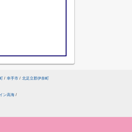
町
/
幸手市
/
北足立郡伊奈町
イン高海
/