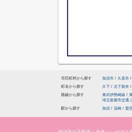
市区町村から探す
加須市
/
久喜市
/
町名から探す
久下
/
北下新井
/
路線から探す
東武伊勢崎線
/
埼玉新都市交通
駅から探す
加須
/
花崎
/
鷲
加須市の不動産｜未来こいのぼり