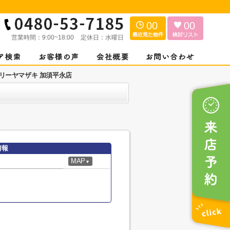
00
00
営業時間：
9:00~18:00
定休日：
水曜日
リーヤマザキ 加須平永店
情報
MAP
▼