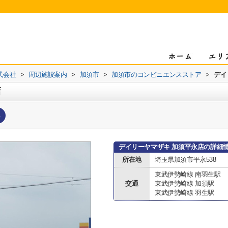
式会社
>
周辺施設案内
>
加須市
>
加須市のコンビニエンスストア
>
デイ
店
へ
デイリーヤマザキ 加須平永店の詳細
所在地
埼玉県加須市平永538
東武伊勢崎線 南羽生駅
交通
東武伊勢崎線 加須駅
東武伊勢崎線 羽生駅