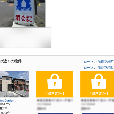
店の近くの物件
ローソン 加須花崎
ローソン 加須花崎
ming Garden…
/102.67㎡
90
万円
4m／3分