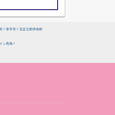
町
/
幸手市
/
北足立郡伊奈町
イン高海
/