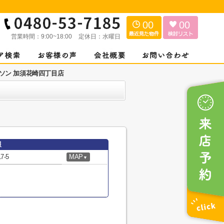
00
00
営業時間：
9:00~18:00
定休日：
水曜日
ソン 加須花崎四丁目店
報
-5
MAP
▼