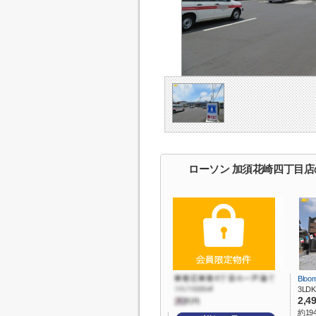
ローソン 加須花崎四丁目
Bloo
3LDK
2,4
約19