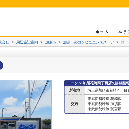
式会社
>
周辺施設案内
>
加須市
>
加須市のコンビニエンスストア
>
ロー
へ
ローソン 加須花崎四丁目店の詳細情
所在地
埼玉県加須市花崎４丁目17
東武伊勢崎線 花崎駅
交通
東武伊勢崎線 加須駅
東武伊勢崎線 鷲宮駅