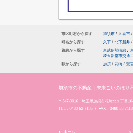
市区町村から探す
加須市
/
久喜市
/
町名から探す
久下
/
北下新井
/
路線から探す
東武伊勢崎線
/
埼玉新都市交通
駅から探す
加須
/
花崎
/
鷲
加須市の不動産｜未来こいのぼり
〒347-0016 埼玉県加須市花崎北１丁目10-
TEL：0480-53-7185 / FAX：0480-53-7118
ホーム