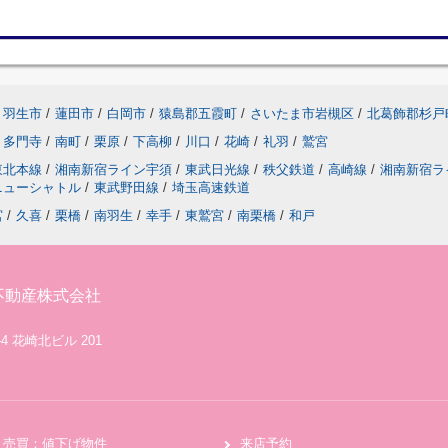
羽生市
/
蓮田市
/
白岡市
/
猿島郡五霞町
/
さいたま市岩槻区
/
北葛飾郡杉戸
多門寺
/
南町
/
栗原
/
下高柳
/
川口
/
花崎
/
礼羽
/
鷲宮
東北本線
/
湘南新宿ライン宇須
/
東武日光線
/
秩父鉄道
/
高崎線
/
湘南新宿ラ
ニューシャトル
/
東武野田線
/
埼玉高速鉄道
宮
/
久喜
/
栗橋
/
南羽生
/
幸手
/
東鷲宮
/
南栗橋
/
和戸
不動産株式会社
4 花崎北ビル 201
売買：値下げ物件
来店予約