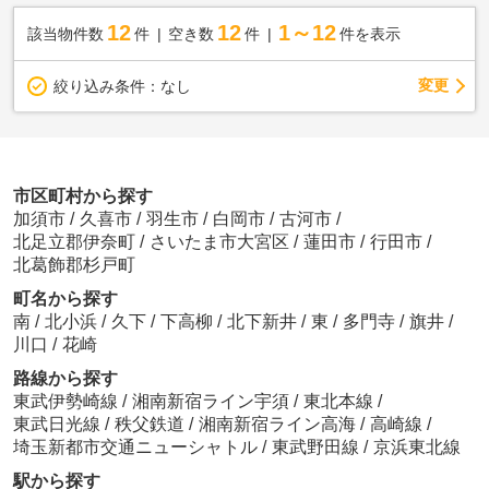
12
12
1～12
該当物件数
件
空き数
件
件を表示
変更
絞り込み条件：
なし
市区町村から探す
加須市
/
久喜市
/
羽生市
/
白岡市
/
古河市
/
北足立郡伊奈町
/
さいたま市大宮区
/
蓮田市
/
行田市
/
北葛飾郡杉戸町
町名から探す
南
/
北小浜
/
久下
/
下高柳
/
北下新井
/
東
/
多門寺
/
旗井
/
川口
/
花崎
路線から探す
東武伊勢崎線
/
湘南新宿ライン宇須
/
東北本線
/
東武日光線
/
秩父鉄道
/
湘南新宿ライン高海
/
高崎線
/
埼玉新都市交通ニューシャトル
/
東武野田線
/
京浜東北線
駅から探す