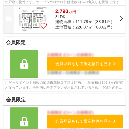
の戸建て物件です。オープン外構の物件は建物内への出入りも快適に行う事
ができます。室内環境まで左右する基...
2,790
万
円
3LDK
建物面積：111.78㎡（33.81坪）
土地面積：226.87㎡（68.62坪）
会員限定
会員登録をして限定物件を見る
こだわりポイント満載の加須市花崎３丁目１区画。土地面積は191.7㎡(実測)
となっています。合理的な基本プランが用意されているため、予算との折り
合いが付けやすい建築条件付きです。...
会員限定
会員登録をして限定物件を見る