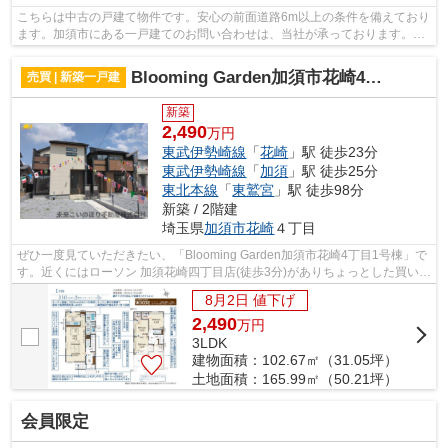
こちらは中古の戸建て物件です。安心の前面道路6m以上の条件を備えており
ます。加須市にある一戸建てのお問い合わせは、当社が承っております。マ
イホームの購入を検討しているお客様...
Blooming Garden加須市花崎4丁目1号棟
売買 | 新築一戸建
新築
2,490
万円
東武伊勢崎線
「
花崎
」駅 徒歩23分
東武伊勢崎線
「
加須
」駅 徒歩25分
東北本線
「
東鷲宮
」駅 徒歩98分
新築 / 2階建
埼玉県
加須市
花崎
４丁目
ぜひ一度見ていただきたい、「Blooming Garden加須市花崎4丁目1号棟」で
す。近くにはローソン 加須花崎四丁目店(徒歩3分)がありちょっとした買い物
に便利です。2026年3月完成の新築物...
8月2日 値下げ
2,490
万
円
3LDK
建物面積：102.67㎡（31.05坪）
土地面積：165.99㎡（50.21坪）
会員限定