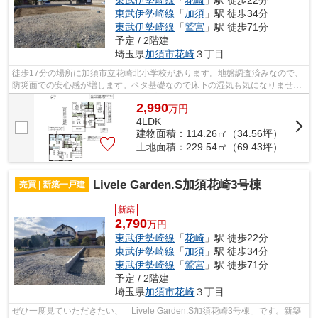
東武伊勢崎線
「
加須
」駅 徒歩34分
東武伊勢崎線
「
鷲宮
」駅 徒歩71分
予定 / 2階建
埼玉県
加須市
花崎
３丁目
徒歩17分の場所に加須市立花崎北小学校があります。地盤調査済みなので、
防災面での安心感が増します。ベタ基礎なので床下の湿気も気になりませ
ん。こだわりを持つ方も多い、オープン...
2,990
万
円
4LDK
建物面積：114.26㎡（34.56坪）
土地面積：229.54㎡（69.43坪）
Livele Garden.S加須花崎3号棟
売買 | 新築一戸建
新築
2,790
万円
東武伊勢崎線
「
花崎
」駅 徒歩22分
東武伊勢崎線
「
加須
」駅 徒歩34分
東武伊勢崎線
「
鷲宮
」駅 徒歩71分
予定 / 2階建
埼玉県
加須市
花崎
３丁目
ぜひ一度見ていただきたい、「Livele Garden.S加須花崎3号棟」です。新築