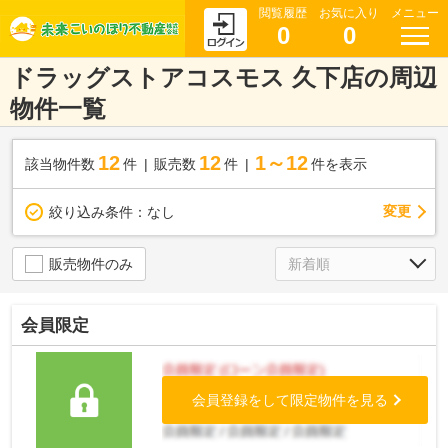
閲覧履歴
お気に入り
メニュー
0
0
ドラッグストアコスモス 久下店の周辺
物件一覧
12
12
1～12
該当物件数
件
販売数
件
件を表示
変更
絞り込み条件：
なし
販売物件のみ
会員限定
会員登録をして限定物件を見る