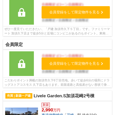
会員登録をして限定物件を見る
ぜひ一度見ていただきたい、「戸建 加須市久下５丁目」です。ファミリーマ
ート 加須久下店まで徒歩5分と近場にコンビニがあるのもポイント。東南側
道路に面した物件は住んでみてわかる...
会員限定
会員登録をして限定物件を見る
こだわりポイント満載の加須市久下6丁目売地。歩いて徒歩6分の場所にドラ
ッグストアコスモス 久下店もあります。前面道路と高低差がない形状で身体
障がい者にも優しいです。土地購入を...
Livele Garden.S加須花崎2号棟
売買 | 新築一戸建
新築
2,990
万円
東武伊勢崎線
「
花崎
」駅 徒歩22分