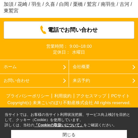
加須
/
花崎
/
羽生
/
久喜
/
白岡
/
栗橋
/
鷲宮
/
南羽生
/
古河
/
東鷲宮
電話でお問い合わせ
営業時間：
9:00~18:00
定休日：
水曜日
ホーム
会社概要
お問い合わせ
来店予約
プライバシーポリシー
利用規約
アクセスマップ
PCサイト
Copyright(c) 未来こいのぼり不動産株式会社 All rights reserved.
当サイトでは、お客様の当サイト利用状況把握、サービス向上検討を目的と
して、クッキー（Cookie）を使用しています。
詳しくは、当社の
「Cookieの取扱いについて」
をご確認ください。
閉じる