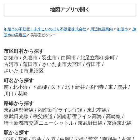
地図アプリで開く
加須市の不動産｜未来こいのぼり不動産株式会社
>
周辺施設案内
>
加須市
>
加
須市の美容室
>
美容室ピクシー
市区町村から探す
加須市
/
久喜市
/
羽生市
/
白岡市
/
北足立郡伊奈町
/
古河市
/
蓮田市
/
さいたま市大宮区
/
行田市
/
さいたま市見沼区
町名から探す
南
/
北小浜
/
下高柳
/
久下
/
北下新井
/
多門寺
/
東
/
旗井
/
川口
/
花崎
路線から探す
東武伊勢崎線
/
湘南新宿ライン宇須
/
東北本線
/
東武日光線
/
秩父鉄道
/
湘南新宿ライン高海
/
高崎線
/
埼玉新都市交通ニューシャトル
/
東武野田線
/
京浜東北線
駅から探す
加須
/
花崎
/
羽生
/
久喜
/
白岡
/
栗橋
/
鷲宮
/
南羽生
/
古河
/