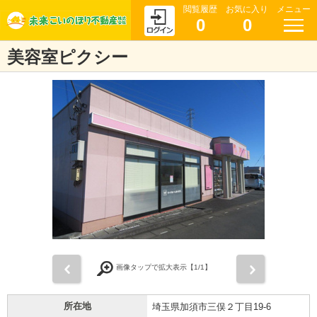
閲覧履歴
お気に入り
メニュー
0
0
美容室ピクシー
前
次
画像タップで拡大表示【
1
/1】
所在地
埼玉県加須市三俣２丁目19-6