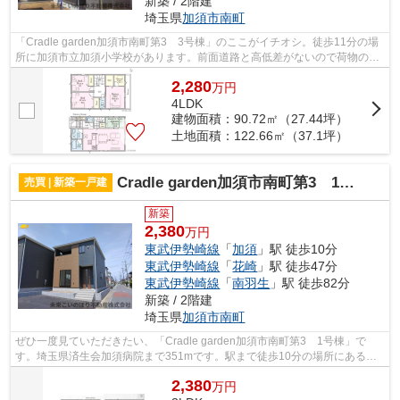
新築 / 2階建
埼玉県
加須市
南町
「Cradle garden加須市南町第3 3号棟」のここがイチオシ。徒歩11分の場
所に加須市立加須小学校があります。前面道路と高低差がないので荷物の運
搬もしやすくて便利です。室内環境を左...
2,280
万
円
4LDK
建物面積：90.72㎡（27.44坪）
土地面積：122.66㎡（37.1坪）
Cradle garden加須市南町第3 1号棟
売買 | 新築一戸建
新築
2,380
万円
東武伊勢崎線
「
加須
」駅 徒歩10分
東武伊勢崎線
「
花崎
」駅 徒歩47分
東武伊勢崎線
「
南羽生
」駅 徒歩82分
新築 / 2階建
埼玉県
加須市
南町
ぜひ一度見ていただきたい、「Cradle garden加須市南町第3 1号棟」で
す。埼玉県済生会加須病院まで351mです。駅まで徒歩10分の場所にある物
件です。こだわりの設備が整った新築物件で...
2,380
万
円