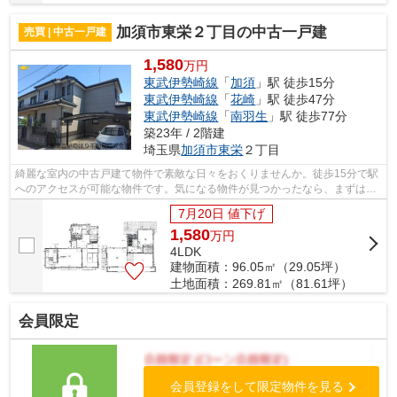
加須市東栄２丁目の中古一戸建
売買 | 中古一戸建
1,580
万円
東武伊勢崎線
「
加須
」駅 徒歩15分
東武伊勢崎線
「
花崎
」駅 徒歩47分
東武伊勢崎線
「
南羽生
」駅 徒歩77分
築23年 / 2階建
埼玉県
加須市
東栄
２丁目
綺麗な室内の中古戸建て物件で素敵な日々をおくりませんか。徒歩15分で駅
へのアクセスが可能な物件です。気になる物件が見つかったなら、まずは見
学しましょう。百聞は一見に如かずで...
7月20日 値下げ
1,580
万
円
4LDK
建物面積：96.05㎡（29.05坪）
土地面積：269.81㎡（81.61坪）
会員限定
会員登録をして限定物件を見る