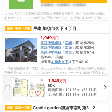
こだわりポイント満載の加須市富士見町中古戸建て。駅から徒歩5分の所に
ある物件です。こちらは中古の戸建て物件です。加須市にある物件で気にな
るものが見つかりましたら、お気軽にお...
戸建 加須市久下４丁目
売買 | 中古一戸建
1,949
万円
東武伊勢崎線
「
花崎
」駅 徒歩25分
東武伊勢崎線
「
加須
」駅 徒歩30分
東武伊勢崎線
「
鷲宮
」駅 徒歩67分
築35年 / 2階建
埼玉県
加須市
久下
４丁目42-10
「戸建 加須市久下４丁目」のここがイチオシ。家から317mの場所に加須久
下郵便局があります。こちらの物件からファミリーマート 加須久下店まで
404mです。前面道路と高低差がない形状...
1,949
万
円
5DK
建物面積：121.56㎡（36.77坪）
土地面積：195.98㎡（59.28坪）
Cradle garden加須市南町第3 2号棟
売買 | 新築一戸建