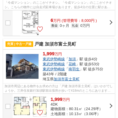
「今成マンション」のここがイチオシ。「今成マンション」のここがイチオ
シ。こちらの物件には自走式駐車場があります。徒歩4分の位置に駅がある
物件です。東武伊勢崎線加須周辺の賃貸...
6
万
円
(管理費等：8,000円 )
0ヶ月
0万円
敷金
礼金
戸建 加須市富士見町
売買 | 中古一戸建
1,999
万円
東武伊勢崎線
「
加須
」駅 徒歩4分
東武伊勢崎線
「
花崎
」駅 徒歩53分
東武伊勢崎線
「
南羽生
」駅 徒歩75分
築43年 / 2階建
埼玉県
加須市
富士見町
加須市周辺にある物件をお求めの方は「戸建 加須市富士見町」はいかがでし
ょうか。三井住友銀行加須駅前出張所が歩いて418mのところにあります。
こちらの物件は中古戸建物件です。おで...
1,999
万
円
4DK
建物面積：80.31㎡（24.29坪）
土地面積：10.13㎡（3.06坪）