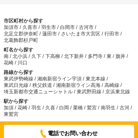
市区町村から探す
加須市
/
久喜市
/
羽生市
/
白岡市
/
古河市
/
北足立郡伊奈町
/
蓮田市
/
さいたま市大宮区
/
行田市
/
北葛飾郡杉戸町
町名から探す
南
/
北小浜
/
久下
/
下高柳
/
北下新井
/
多門寺
/
東
/
旗井
/
花崎
/
川口
路線から探す
東武伊勢崎線
/
湘南新宿ライン宇須
/
東北本線
/
東武日光線
/
秩父鉄道
/
湘南新宿ライン高海
/
高崎線
/
埼玉新都市交通ニューシャトル
/
東武野田線
/
京浜東北線
駅から探す
加須
/
花崎
/
羽生
/
久喜
/
白岡
/
栗橋
/
鷲宮
/
南羽生
/
古河
/
東鷲宮
電話でお問い合わせ