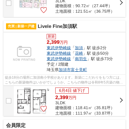
3LDK
建物面積：90.72㎡（27.44坪）
土地面積：121.51㎡（36.75坪）
Livele Fine加須駅
売買 | 新築一戸建
新築
2,399
万円
東武伊勢崎線
「
加須
」駅 徒歩2分
東武伊勢崎線
「
花崎
」駅 徒歩50分
東武伊勢崎線
「
南羽生
」駅 徒歩73分
予定 / 2階建
埼玉県
加須市
富士見町
徒歩18分の場所に加須南小学校があります。新築にこだわりをもつ方には、
こちらの新築物件はいかがでしょうか。こちらの物件は令和8年5月築の物件
です。地盤が弱いと大惨事になりかね...
6月4日 値下げ
2,399
万
円
3LDK
建物面積：118.41㎡（35.81坪）
土地面積：111.97㎡（33.87坪）
会員限定