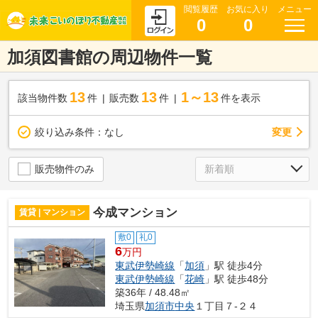
閲覧履歴
お気に入り
メニュー
0
0
加須図書館の周辺物件一覧
13
13
1～13
該当物件数
件
販売数
件
件を表示
変更
絞り込み条件：
なし
販売物件のみ
今成マンション
賃貸 | マンション
敷0
礼0
6
万円
東武伊勢崎線
「
加須
」駅 徒歩4分
東武伊勢崎線
「
花崎
」駅 徒歩48分
築36年 / 48.48㎡
埼玉県
加須市
中央
１丁目７-２４