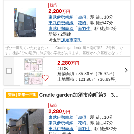
新築
2,280
万円
東武伊勢崎線
「
加須
」駅 徒歩10分
東武伊勢崎線
「
花崎
」駅 徒歩47分
東武伊勢崎線
「
南羽生
」駅 徒歩82分
新築 / 2階建
埼玉県
加須市
南町
ぜひ一度見ていただきたい、「Cradle garden加須市南町第3 2号棟」で
す。徒歩8分の場所に加須南小学校があります。基礎がベタ基礎となってい
るので、丈夫な物件です。ニーズのあるピ...
2,280
万
円
4LDK
建物面積：85.86㎡（25.97坪）
土地面積：121.98㎡（36.89坪）
Cradle garden加須市南町第3 3号棟
売買 | 新築一戸建
新築
2,280
万円
東武伊勢崎線
「
加須
」駅 徒歩10分
東武伊勢崎線
「
花崎
」駅 徒歩47分
東武伊勢崎線
「
南羽生
」駅 徒歩82分