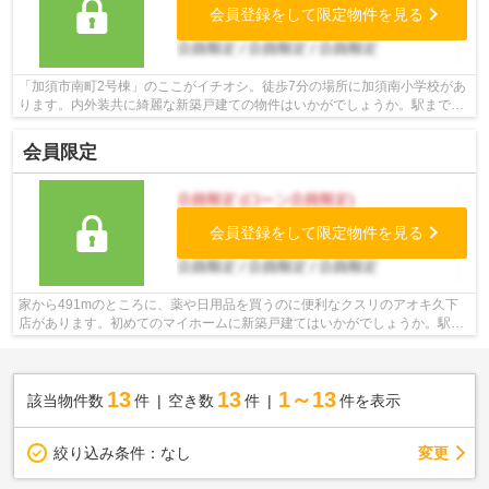
会員登録をして限定物件を見る
「加須市南町2号棟」のここがイチオシ。徒歩7分の場所に加須南小学校があ
ります。内外装共に綺麗な新築戸建ての物件はいかがでしょうか。駅まで徒
歩15分の場所に立地しています。当社...
会員限定
会員登録をして限定物件を見る
家から491mのところに、薬や日用品を買うのに便利なクスリのアオキ久下
店があります。初めてのマイホームに新築戸建てはいかがでしょうか。駅ま
で歩いて15分ほどの物件です。ゆったり...
13
13
1～13
該当物件数
件
空き数
件
件を表示
変更
絞り込み条件：
なし