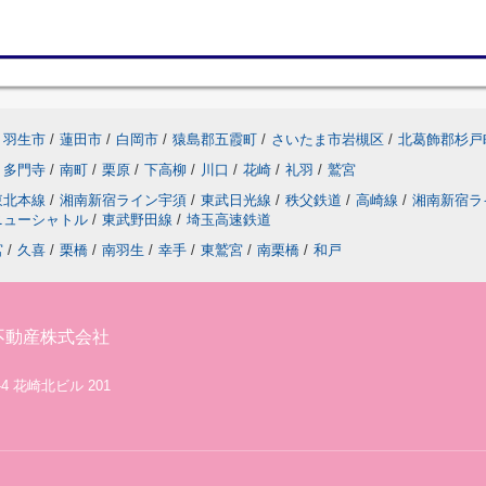
羽生市
/
蓮田市
/
白岡市
/
猿島郡五霞町
/
さいたま市岩槻区
/
北葛飾郡杉戸
多門寺
/
南町
/
栗原
/
下高柳
/
川口
/
花崎
/
礼羽
/
鷲宮
東北本線
/
湘南新宿ライン宇須
/
東武日光線
/
秩父鉄道
/
高崎線
/
湘南新宿ラ
ニューシャトル
/
東武野田線
/
埼玉高速鉄道
宮
/
久喜
/
栗橋
/
南羽生
/
幸手
/
東鷲宮
/
南栗橋
/
和戸
不動産株式会社
4 花崎北ビル 201