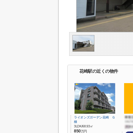
花崎駅の近くの物件
ライオンズガーデン花崎 Ｇ
棟
3LDK/68.93㎡
850
万円