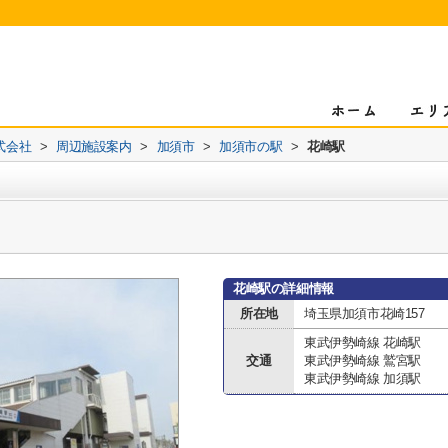
式会社
>
周辺施設案内
>
加須市
>
加須市の駅
>
花崎駅
花崎駅の詳細情報
所在地
埼玉県加須市花崎157
東武伊勢崎線 花崎駅
交通
東武伊勢崎線 鷲宮駅
東武伊勢崎線 加須駅