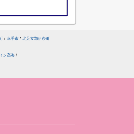
町
/
幸手市
/
北足立郡伊奈町
イン高海
/