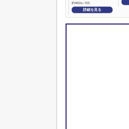
約442m／6分
詳細を見る