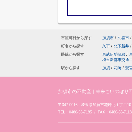
市区町村から探す
加須市
/
久喜市
/
町名から探す
久下
/
北下新井
/
路線から探す
東武伊勢崎線
/
埼玉新都市交通
駅から探す
加須
/
花崎
/
鷲
加須市の不動産｜未来こいのぼり
〒347-0016 埼玉県加須市花崎北１丁目10-
TEL：0480-53-7185 / FAX：0480-53-7118