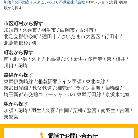
加須市の不動産｜未来こいのぼり不動産株式会社
>
(マンション(売買))路線・
駅から探す
市区町村から探す
加須市
/
久喜市
/
羽生市
/
白岡市
/
古河市
/
北足立郡伊奈町
/
蓮田市
/
さいたま市大宮区
/
行田市
/
北葛飾郡杉戸町
町名から探す
南
/
北小浜
/
久下
/
下高柳
/
北下新井
/
多門寺
/
東
/
旗井
/
川口
/
花崎
路線から探す
東武伊勢崎線
/
湘南新宿ライン宇須
/
東北本線
/
東武日光線
/
秩父鉄道
/
湘南新宿ライン高海
/
高崎線
/
埼玉新都市交通ニューシャトル
/
東武野田線
/
京浜東北線
駅から探す
加須
/
花崎
/
羽生
/
久喜
/
白岡
/
栗橋
/
鷲宮
/
南羽生
/
古河
/
東鷲宮
電話でお問い合わせ