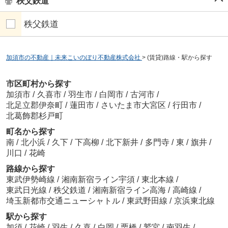
秩父鉄道
秩父鉄道
加須市の不動産｜未来こいのぼり不動産株式会社
>
(賃貸)路線・駅から探す
市区町村から探す
加須市
/
久喜市
/
羽生市
/
白岡市
/
古河市
/
北足立郡伊奈町
/
蓮田市
/
さいたま市大宮区
/
行田市
/
北葛飾郡杉戸町
町名から探す
南
/
北小浜
/
久下
/
下高柳
/
北下新井
/
多門寺
/
東
/
旗井
/
川口
/
花崎
路線から探す
東武伊勢崎線
/
湘南新宿ライン宇須
/
東北本線
/
東武日光線
/
秩父鉄道
/
湘南新宿ライン高海
/
高崎線
/
埼玉新都市交通ニューシャトル
/
東武野田線
/
京浜東北線
駅から探す
加須
/
花崎
/
羽生
/
久喜
/
白岡
/
栗橋
/
鷲宮
/
南羽生
/