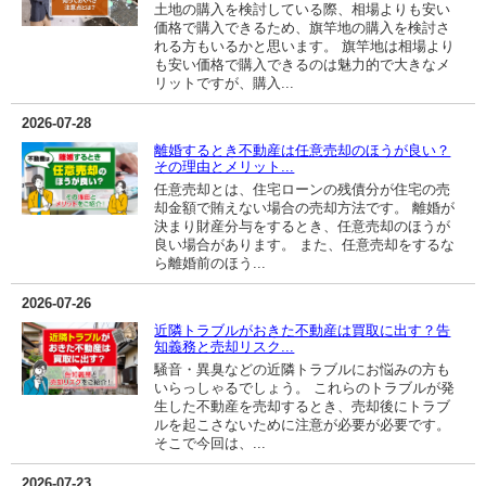
土地の購入を検討している際、相場よりも安い
価格で購入できるため、旗竿地の購入を検討さ
れる方もいるかと思います。 旗竿地は相場より
も安い価格で購入できるのは魅力的で大きなメ
リットですが、購入...
2026-07-28
離婚するとき不動産は任意売却のほうが良い？
その理由とメリット...
任意売却とは、住宅ローンの残債分が住宅の売
却金額で賄えない場合の売却方法です。 離婚が
決まり財産分与をするとき、任意売却のほうが
良い場合があります。 また、任意売却をするな
ら離婚前のほう...
2026-07-26
近隣トラブルがおきた不動産は買取に出す？告
知義務と売却リスク...
騒音・異臭などの近隣トラブルにお悩みの方も
いらっしゃるでしょう。 これらのトラブルが発
生した不動産を売却するとき、売却後にトラブ
ルを起こさないために注意が必要が必要です。
そこで今回は、...
2026-07-23