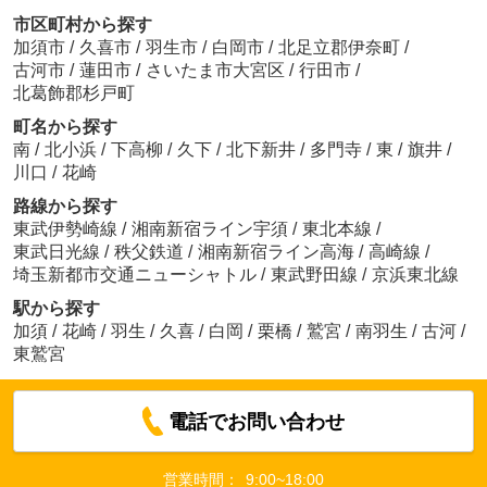
市区町村から探す
加須市
/
久喜市
/
羽生市
/
白岡市
/
北足立郡伊奈町
/
古河市
/
蓮田市
/
さいたま市大宮区
/
行田市
/
北葛飾郡杉戸町
町名から探す
南
/
北小浜
/
下高柳
/
久下
/
北下新井
/
多門寺
/
東
/
旗井
/
川口
/
花崎
路線から探す
東武伊勢崎線
/
湘南新宿ライン宇須
/
東北本線
/
東武日光線
/
秩父鉄道
/
湘南新宿ライン高海
/
高崎線
/
埼玉新都市交通ニューシャトル
/
東武野田線
/
京浜東北線
駅から探す
加須
/
花崎
/
羽生
/
久喜
/
白岡
/
栗橋
/
鷲宮
/
南羽生
/
古河
/
東鷲宮
電話でお問い合わせ
営業時間：
9:00~18:00