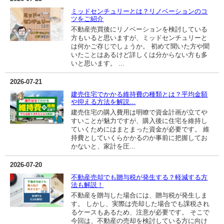
ミッドセンチュリーとは？リノベーションのコ
ツをご紹介
不動産売買後にリノベーションを検討している
方もいると思いますが、ミッドセンチュリーと
は何かご存じでしょうか。 初めて聞いた方や聞
いたことはあるけど詳しくは分からない方も多
いと思います。 ...
2026-07-21
建売住宅でかかる維持費の種類とは？平均金額
や抑える方法を解説...
建売住宅の購入費用は明瞭で資金計画が立てや
すいことが魅力ですが、購入後に住宅を維持し
ていくためにはまとまった資金が必要です。 維
持費としていくらかかるのか事前に把握してお
かないと、家計を圧...
2026-07-20
不動産売却でも贈与税が発生する？軽減する方
法も解説！
不動産を贈与した場合には、贈与税が発生しま
す。 しかし、実際は売却した場合でも課税され
るケースもあるため、注意が必要です。 そこで
今回は、不動産の売却を検討している方に向け