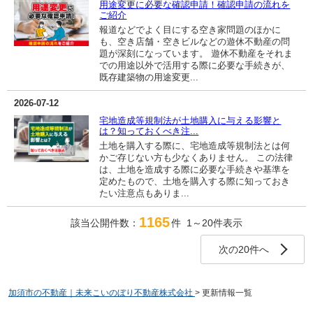
用途変更に必要な確認申請！確認申請の流れを
ご紹介
報道などでよく目にする空き家問題のほかに
も、空き店舗・空きビルなどの遊休不動産の問
題が深刻になっています。 遊休不動産をそれま
での用途以外で活用する際に必要な手続きが、
既存建築物の用途変更...
2026-07-12
宅地造成等規制法が土地購入に与える影響と
は？知っておくべき注...
土地を購入する際に、宅地造成等規制法とは何
かご存じない方も少なくありません。 この法律
は、土地を造成する際に必要な手続きや基準を
定めたもので、土地を購入する際に知っておき
たい注意点もありま...
1165
該当公開件数：
件 1～20件表示
次の20件へ
加須市の不動産｜未来こいのぼり不動産株式会社
>
更新情報一覧