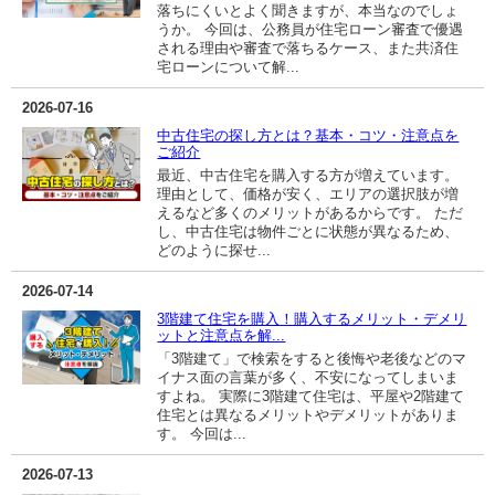
落ちにくいとよく聞きますが、本当なのでしょ
うか。 今回は、公務員が住宅ローン審査で優遇
される理由や審査で落ちるケース、また共済住
宅ローンについて解...
2026-07-16
中古住宅の探し方とは？基本・コツ・注意点を
ご紹介
最近、中古住宅を購入する方が増えています。
理由として、価格が安く、エリアの選択肢が増
えるなど多くのメリットがあるからです。 ただ
し、中古住宅は物件ごとに状態が異なるため、
どのように探せ...
2026-07-14
3階建て住宅を購入！購入するメリット・デメリ
ットと注意点を解...
「3階建て」で検索をすると後悔や老後などのマ
イナス面の言葉が多く、不安になってしまいま
すよね。 実際に3階建て住宅は、平屋や2階建て
住宅とは異なるメリットやデメリットがありま
す。 今回は...
2026-07-13