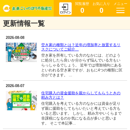
閲覧履歴
お気に入り
メニュー
0
0
更新情報一覧
2026-08-08
空き家の種類とは？近年の増加率と放置するリ
スクについてご紹介...
空き家を所有している方のなかには、どのよう
に処分したら良いか分からず悩んでいる方もい
らっしゃるでしょう。 近年では増加傾向にある
といわれる空き家ですが、おもに4つの種類に区
分ができます。 ...
2026-08-07
住宅購入の資金援助を親からしてもらうときの
頼み方とは？
住宅購入を考えている方のなかには資金が足り
ず親に援助をしてもらいたいと考えている方も
いると思います。 しかし、頼み方やいくらまで
非課税になるのか気になる点が多いと思いま
す。 そこで本記事...