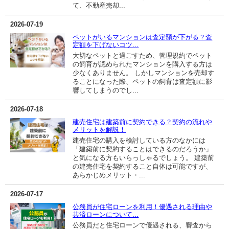
て、不動産売却...
2026-07-19
ペットがいるマンションは査定額が下がる？査
定額を下げないコツ...
大切なペットと過ごすため、管理規約でペット
の飼育が認められたマンションを購入する方は
少なくありません。 しかしマンションを売却す
ることになった際、ペットの飼育は査定額に影
響してしまうのでし...
2026-07-18
建売住宅は建築前に契約できる？契約の流れや
メリットを解説！
建売住宅の購入を検討している方のなかには
「建築前に契約することはできるのだろうか」
と気になる方もいらっしゃるでしょう。 建築前
の建売住宅を契約すること自体は可能ですが、
あらかじめメリット・...
2026-07-17
公務員が住宅ローンを利用！優遇される理由や
共済ローンについて...
公務員だと住宅ローンで優遇される、審査から