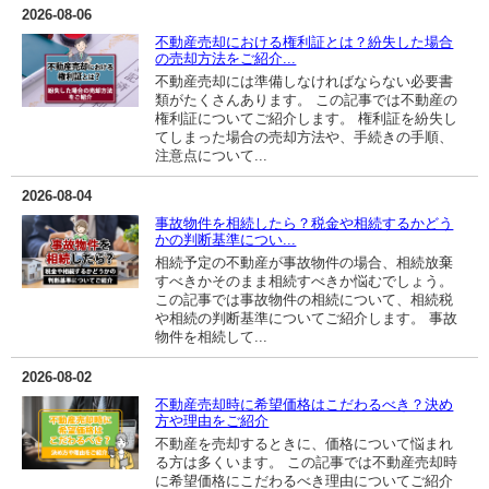
2026-08-06
不動産売却における権利証とは？紛失した場合
の売却方法をご紹介...
不動産売却には準備しなければならない必要書
類がたくさんあります。 この記事では不動産の
権利証についてご紹介します。 権利証を紛失し
てしまった場合の売却方法や、手続きの手順、
注意点について...
2026-08-04
事故物件を相続したら？税金や相続するかどう
かの判断基準につい...
相続予定の不動産が事故物件の場合、相続放棄
すべきかそのまま相続すべきか悩むでしょう。
この記事では事故物件の相続について、相続税
や相続の判断基準についてご紹介します。 事故
物件を相続して...
2026-08-02
不動産売却時に希望価格はこだわるべき？決め
方や理由をご紹介
不動産を売却するときに、価格について悩まれ
る方は多くいます。 この記事では不動産売却時
に希望価格にこだわるべき理由についてご紹介