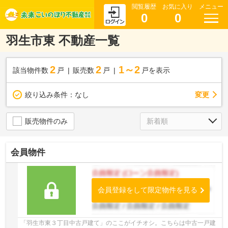
閲覧履歴
お気に入り
メニュー
0
0
羽生市東 不動産一覧
2
2
1～2
該当物件数
戸
販売数
戸
戸を表示
変更
絞り込み条件：
なし
販売物件のみ
会員物件
会員登録をして限定物件を見る
「羽生市東３丁目中古戸建て」のここがイチオシ。こちらは中古一戸建