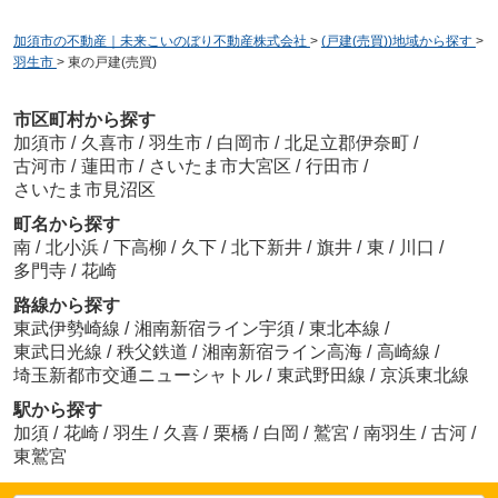
加須市の不動産｜未来こいのぼり不動産株式会社
>
(戸建(売買))地域から探す
>
羽生市
>
東の戸建(売買)
市区町村から探す
加須市
/
久喜市
/
羽生市
/
白岡市
/
北足立郡伊奈町
/
古河市
/
蓮田市
/
さいたま市大宮区
/
行田市
/
さいたま市見沼区
町名から探す
南
/
北小浜
/
下高柳
/
久下
/
北下新井
/
旗井
/
東
/
川口
/
多門寺
/
花崎
路線から探す
東武伊勢崎線
/
湘南新宿ライン宇須
/
東北本線
/
東武日光線
/
秩父鉄道
/
湘南新宿ライン高海
/
高崎線
/
埼玉新都市交通ニューシャトル
/
東武野田線
/
京浜東北線
駅から探す
加須
/
花崎
/
羽生
/
久喜
/
栗橋
/
白岡
/
鷲宮
/
南羽生
/
古河
/
東鷲宮