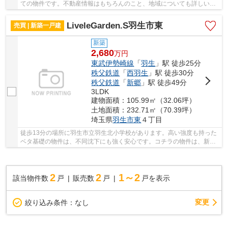
ての物件です。不動産情報はもちろんのこと、地域についても詳しい当
社でなら、きっとお客様の希望条件にマッチし...
LiveleGarden.S羽生市東
売買 | 新築一戸建
新築
2,680
万
円
東武伊勢崎線
「
羽生
」駅 徒歩25分
秩父鉄道
「
西羽生
」駅 徒歩30分
秩父鉄道
「
新郷
」駅 徒歩49分
3LDK
建物面積：105.99㎡（32.06坪）
土地面積：232.71㎡（70.39坪）
埼玉県
羽生市
東
４丁目
徒歩13分の場所に羽生市立羽生北小学校があります。高い強度も持った
ベタ基礎の物件は、不同沈下にも強く安心です。コチラの物件は、新築
の戸建て物件で設備も充実しています。劣化対...
2
2
1～2
該当物件数
戸
販売数
戸
戸を表示
変更
絞り込み条件：
なし