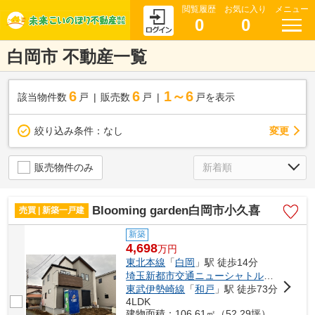
閲覧履歴
お気に入り
メニュー
0
0
白岡市 不動産一覧
6
6
1～6
該当物件数
戸
販売数
戸
戸を表示
変更
絞り込み条件：
なし
販売物件のみ
Blooming garden白岡市小久喜
売買 | 新築一戸建
新築
4,698
万
円
東北本線
「
白岡
」駅 徒歩14分
埼玉新都市交通ニューシャトル
「
志久
」駅
東武伊勢崎線
「
和戸
」駅 徒歩73分
4LDK
建物面積：106.61㎡（52.29坪）