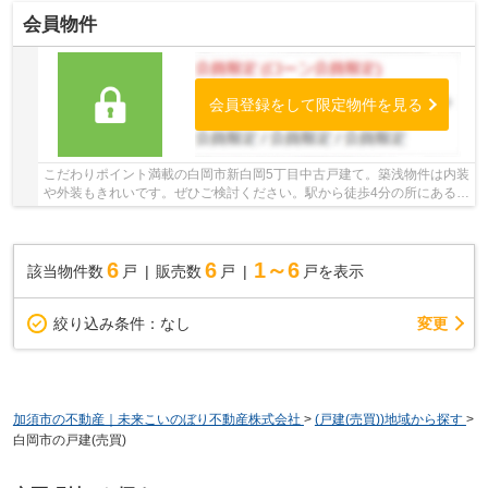
会員物件
会員登録をして限定物件を見る
こだわりポイント満載の白岡市新白岡5丁目中古戸建て。築浅物件は内装
や外装もきれいです。ぜひご検討ください。駅から徒歩4分の所にある物
件です。中古の戸建て物件は便利な価格が魅...
6
6
1～6
該当物件数
戸
販売数
戸
戸を表示
変更
絞り込み条件：
なし
加須市の不動産｜未来こいのぼり不動産株式会社
>
(戸建(売買))地域から探す
>
白岡市の戸建(売買)