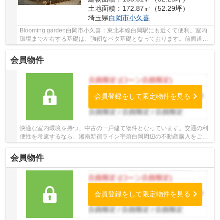
土地面積：172.87㎡（52.29坪）
埼玉県
白岡市
小久喜
Blooming garden白岡市小久喜：東北本線白岡駅にも近くて便利。室内
環境まで左右する基礎は、強靭なベタ基礎となっております。前面道路
6m以上は確保しているので車の出し入れもラクラ...
会員物件
会員登録をして限定物件を見る
快適な室内環境を持つ、中古の一戸建て物件となっています。交通の利
便性を考慮するなら、湘南新宿ライン宇須白岡周辺の不動産購入をご検
討下さい。当社では多種多様な物件情報をご用...
会員物件
会員登録をして限定物件を見る