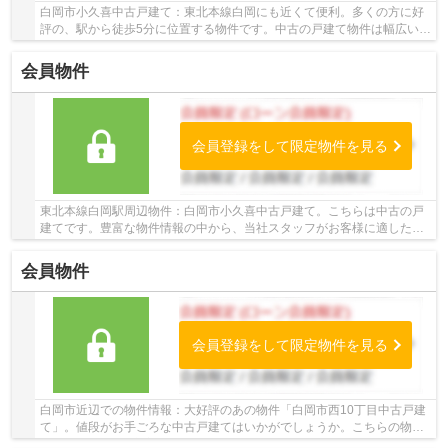
白岡市小久喜中古戸建て：東北本線白岡にも近くて便利。多くの方に好
評の、駅から徒歩5分に位置する物件です。中古の戸建て物件は幅広い年
齢層の方からニーズがあります。当物件以外に...
会員物件
会員登録をして限定物件を見る
東北本線白岡駅周辺物件：白岡市小久喜中古戸建て。こちらは中古の戸
建てです。豊富な物件情報の中から、当社スタッフがお客様に適した物
件をお探し致します。不動産の購入をお考えな...
会員物件
会員登録をして限定物件を見る
白岡市近辺での物件情報：大好評のあの物件「白岡市西10丁目中古戸建
て」。値段がお手ごろな中古戸建てはいかがでしょうか。こちらの物件
は築5年ですが、充実の設備が整っています。不...