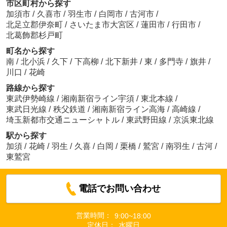
市区町村から探す
加須市
/
久喜市
/
羽生市
/
白岡市
/
古河市
/
北足立郡伊奈町
/
さいたま市大宮区
/
蓮田市
/
行田市
/
北葛飾郡杉戸町
町名から探す
南
/
北小浜
/
久下
/
下高柳
/
北下新井
/
東
/
多門寺
/
旗井
/
川口
/
花崎
路線から探す
東武伊勢崎線
/
湘南新宿ライン宇須
/
東北本線
/
東武日光線
/
秩父鉄道
/
湘南新宿ライン高海
/
高崎線
/
埼玉新都市交通ニューシャトル
/
東武野田線
/
京浜東北線
駅から探す
加須
/
花崎
/
羽生
/
久喜
/
白岡
/
栗橋
/
鷲宮
/
南羽生
/
古河
/
東鷲宮
電話でお問い合わせ
営業時間：
9:00~18:00
定休日：
水曜日