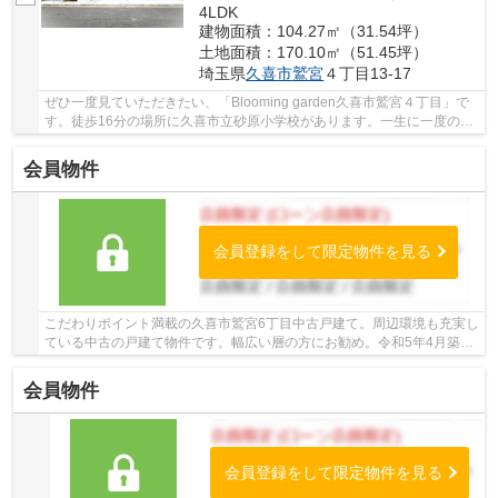
4LDK
建物面積：104.27㎡（31.54坪）
土地面積：170.10㎡（51.45坪）
埼玉県
久喜市
鷲宮
４丁目13-17
ぜひ一度見ていただきたい、「Blooming garden久喜市鷲宮４丁目」で
す。徒歩16分の場所に久喜市立砂原小学校があります。一生に一度のマ
イホーム探しは、ぜひ新築戸建てで。2026年6月...
会員物件
会員登録をして限定物件を見る
こだわりポイント満載の久喜市鷲宮6丁目中古戸建て。周辺環境も充実し
ている中古の戸建て物件です。幅広い層の方にお勧め。令和5年4月築の
室内も広々とした物件で来客応対にも安心です...
会員物件
会員登録をして限定物件を見る