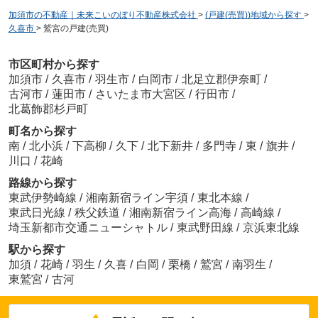
加須市の不動産｜未来こいのぼり不動産株式会社
>
(戸建(売買))地域から探す
>
久喜市
>
鷲宮の戸建(売買)
市区町村から探す
加須市
/
久喜市
/
羽生市
/
白岡市
/
北足立郡伊奈町
/
古河市
/
蓮田市
/
さいたま市大宮区
/
行田市
/
北葛飾郡杉戸町
町名から探す
南
/
北小浜
/
下高柳
/
久下
/
北下新井
/
多門寺
/
東
/
旗井
/
川口
/
花崎
路線から探す
東武伊勢崎線
/
湘南新宿ライン宇須
/
東北本線
/
東武日光線
/
秩父鉄道
/
湘南新宿ライン高海
/
高崎線
/
埼玉新都市交通ニューシャトル
/
東武野田線
/
京浜東北線
駅から探す
加須
/
花崎
/
羽生
/
久喜
/
白岡
/
栗橋
/
鷲宮
/
南羽生
/
東鷲宮
/
古河