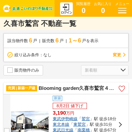
閲覧履歴
お気に入り
メニュー
0
0
久喜市鷲宮 不動産一覧
6
6
1～6
該当物件数
戸
販売数
戸
戸を表示
変更
絞り込み条件：
なし
販売物件のみ
Blooming garden久喜市鷲宮４丁目
売買 | 新築一戸建
新築
8月2日 値下げ
3,190
万
円
東武伊勢崎線
「
鷲宮
」駅 徒歩18分
東北本線
「
東鷲宮
」駅 徒歩31分
東武日光線
「
南栗橋
」駅 徒歩67分