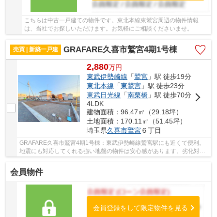
こちらは中古一戸建ての物件です。東北本線東鷲宮周辺の物件情報
は、当社でお探しいただけます。お気軽にご相談くださいませ。
GRAFARE久喜市鷲宮4期1号棟
売買 | 新築一戸建
2,880
万
円
東武伊勢崎線
「
鷲宮
」駅 徒歩19分
東北本線
「
東鷲宮
」駅 徒歩23分
東武日光線
「
南栗橋
」駅 徒歩70分
4LDK
建物面積：96.47㎡（29.18坪）
土地面積：170.11㎡（51.45坪）
埼玉県
久喜市
鷲宮
６丁目
GRAFARE久喜市鷲宮4期1号棟：東武伊勢崎線鷲宮駅にも近くて便利。
地震にも対応してくれる強い地盤の物件は安心感があります。劣化対策
をしていますので、見た目だけでなく構造からしっ...
会員物件
会員登録をして限定物件を見る