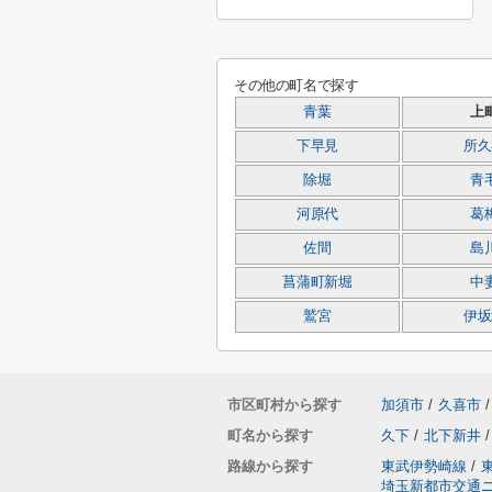
その他の町名で探す
青葉
上
下早見
所久
除堀
青
河原代
葛
佐間
島
菖蒲町新堀
中
鷲宮
伊坂
市区町村から探す
加須市
/
久喜市
/
町名から探す
久下
/
北下新井
/
路線から探す
東武伊勢崎線
/
埼玉新都市交通