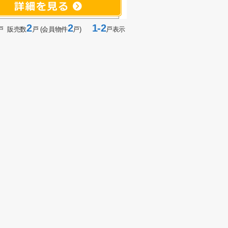
2
2
1-2
戸 販売数
戸 (会員物件
戸)
戸表示