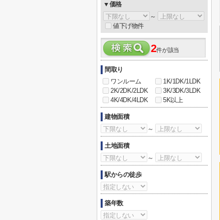
▼価格
～
値下げ物件
2
件が該当
間取り
ワンルーム
1K/1DK/1LDK
2K/2DK/2LDK
3K/3DK/3LDK
4K/4DK/4LDK
5K以上
建物面積
～
土地面積
～
駅からの徒歩
築年数