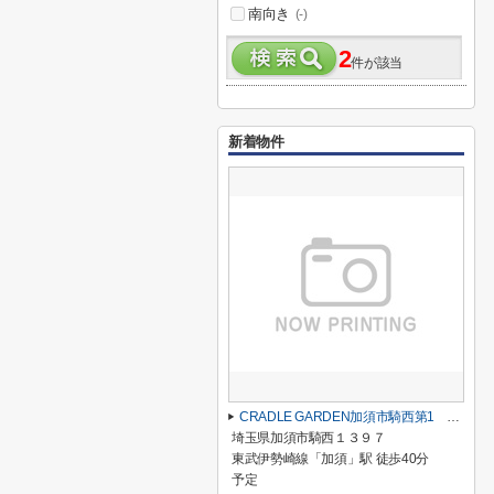
南向き
(-)
2
件が該当
新着物件
CRADLE GARDEN加須市騎西第1 1号棟
埼玉県加須市騎西１３９７
東武伊勢崎線「加須」駅 徒歩40分
予定