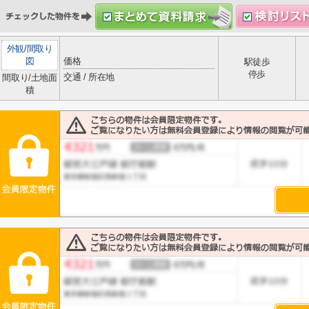
外観
/
間取り
図
価格
駅徒歩
停歩
交通 / 所在地
間取り/土地面
積