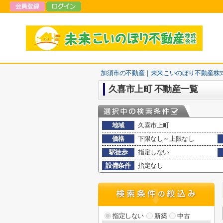
加須市の不動産｜未来こいのぼり不動産株
久喜市上町 不動産一覧
地域
久喜市上町
価格
下限なし～上限なし
駅徒歩
指定しない
設備条件
指定なし
指定しない
新築
中古