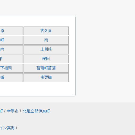
栗原
古久喜
本町
南
上内
上川崎
栄
桜田
町下栢間
菖蒲町菖蒲
間鎌
南栗橋
町
/
幸手市
/
北足立郡伊奈町
イン高海
/