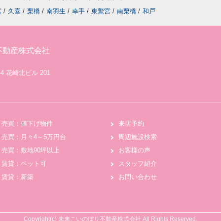
宮
/
久喜
/
栗橋
/
南羽生
/
幸手
/
東鷲宮
/
南栗橋
/
和戸
不動産株式会社
4 花崎北ビル 201
売買：値下げ物件
来店予約
売買：月々4～5万円台
周辺施設検索
売買：敷地90坪以上
お客様の声
賃貸：ペット可
スタッフ紹介
賃貸：新築
お問い合わせ
Copyright(c) 未来こいのぼり不動産株式会社 All Rights Reserved.