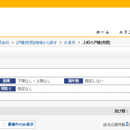
式会社
>
(戸建(売買))地域から探す
>
久喜市
>
上町の戸建(売買)
面積
下限なし～上限なし
築年数
指定しない
間取り
指定なし
並び順：
2
募集中のみ表示
該当公開件数