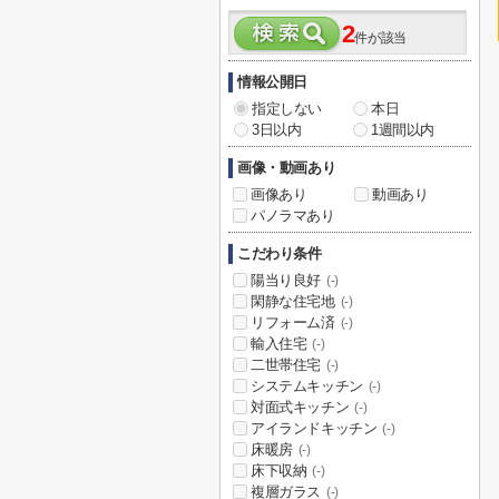
2
件が該当
情報公開日
指定しない
本日
3日以内
1週間以内
画像・動画あり
画像あり
動画あり
パノラマあり
こだわり条件
陽当り良好
(-)
閑静な住宅地
(-)
リフォーム済
(-)
輸入住宅
(-)
二世帯住宅
(-)
システムキッチン
(-)
対面式キッチン
(-)
アイランドキッチン
(-)
床暖房
(-)
床下収納
(-)
複層ガラス
(-)