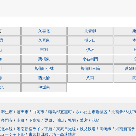
町
久喜北
北青柳
喜
久喜東
樋ノ口
毛
吉羽
伊坂
梅
栗橋東
小右衛門
川
菖蒲町小林
菖蒲町三箇
菖蒲
妻
西大輪
八甫
北
伊坂南
羽生市
/
蓮田市
/
白岡市
/
猿島郡五霞町
/
さいたま市岩槻区
/
北葛飾郡杉戸
多門寺
/
南町
/
下高柳
/
栗原
/
川口
/
礼羽
/
鷲宮
/
花崎
東北本線
/
湘南新宿ライン宇須
/
東武日光線
/
秩父鉄道
/
高崎線
/
湘南新宿ラ
ニューシャトル
/
東武野田線
/
埼玉高速鉄道