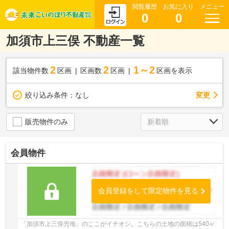
閲覧履歴
お気に入り
メニュー
0
0
加須市上三俣 不動産一覧
2
2
1～2
該当物件数
区画
区画数
区画
区画を表示
変更
絞り込み条件：
なし
販売物件のみ
会員物件
会員登録をして限定物件を見る
「加須市上三俣売地」のここがイチオシ。こちらの土地の面積は540㎡