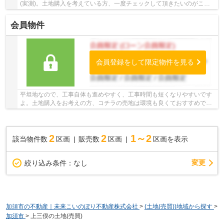
(実測)。土地購入を考えている方、一度チェックして頂きたいのがこち
らの売地です。資材置場におすすめな立地なので...
会員物件
会員登録をして限定物件を見る
平坦地なので、工事自体も進めやすく、工事時間も短くなりやすいです
よ。土地購入をお考えの方、コチラの売地は環境も良くておすすめで
す。土地面積は10034㎡(公簿)となっています。当...
2
2
1～2
該当物件数
区画
販売数
区画
区画を表示
変更
絞り込み条件：
なし
加須市の不動産｜未来こいのぼり不動産株式会社
>
(土地(売買))地域から探す
>
加須市
>
上三俣の土地(売買)