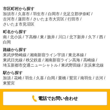
市区町村から探す
加須市
/
久喜市
/
羽生市
/
白岡市
/
北足立郡伊奈町
/
古河市
/
蓮田市
/
さいたま市大宮区
/
行田市
/
さいたま市見沼区
町名から探す
南
/
北小浜
/
下高柳
/
東
/
旗井
/
川口
/
北下新井
/
久下
/
西
/
白岡
路線から探す
東武伊勢崎線
/
湘南新宿ライン宇須
/
東北本線
/
東武日光線
/
秩父鉄道
/
湘南新宿ライン高海
/
高崎線
/
埼玉新都市交通ニューシャトル
/
東武野田線
/
京浜東北線
駅から探す
加須
/
花崎
/
羽生
/
久喜
/
白岡
/
栗橋
/
鷲宮
/
南羽生
/
古河
/
東鷲宮
電話でお問い合わせ