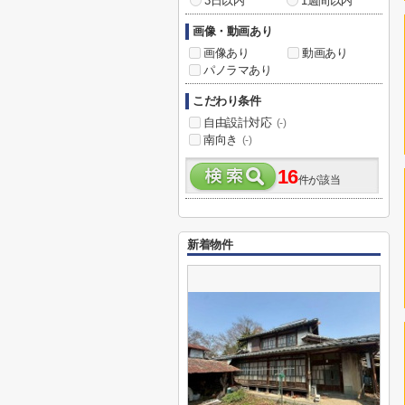
3日以内
1週間以内
画像・動画あり
画像あり
動画あり
パノラマあり
こだわり条件
自由設計対応
(-)
南向き
(-)
16
件が該当
新着物件