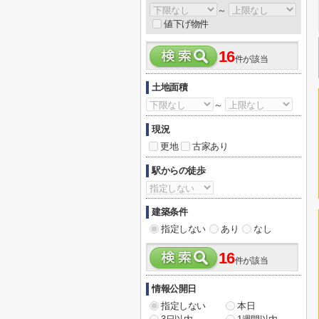
～
値下げ物件
16
件が該当
土地面積
～
現況
更地
古家あり
駅からの徒歩
建築条件
指定しない
あり
なし
16
件が該当
情報公開日
指定しない
本日