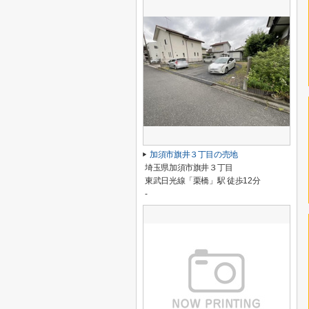
加須市旗井３丁目の売地
埼玉県加須市旗井３丁目
東武日光線「栗橋」駅 徒歩12分
-