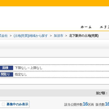
式会社
>
(土地(売買))地域から探す
>
加須市
>
北下新井の土地(売買)
面積
下限なし～上限なし
間取り
指定なし
並び順：
16
1
募集中のみ表示
該当公開件数
区画 販売数