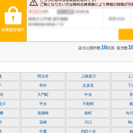
16
1
該当公開件数
区画 販売数
越
岡古井
上樋遣川
上
下
串作
志多見
下
寺
大門町
中央
遣川
平永
不動岡
桑
南篠崎
南町
向
羽
花崎
川口
鳩
茎
牛重
内田ケ谷