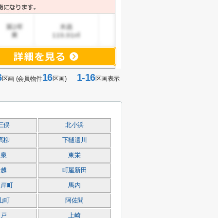
6
16
1-16
区画 (会員物件
区画)
区画表示
三俣
北小浜
高柳
下樋遣川
常泉
東栄
船越
町屋新田
川岸町
馬内
山町
阿佐間
柏戸
上崎