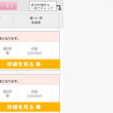
表示中物件を
一括でチェック
歩
建ぺい率
容積率