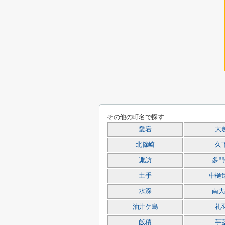
その他の町名で探す
愛宕
大
北篠崎
久
諏訪
多門
土手
中樋
水深
南大
油井ケ島
礼
飯積
芋