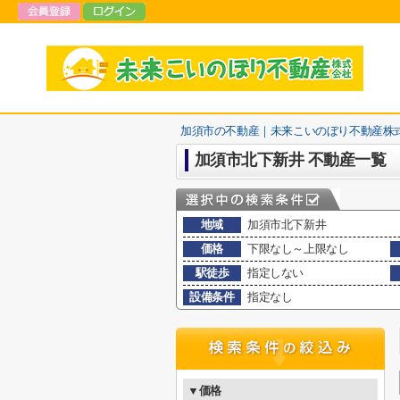
加須市の不動産｜未来こいのぼり不動産株
加須市北下新井 不動産一覧
地域
加須市北下新井
価格
下限なし～上限なし
駅徒歩
指定しない
設備条件
指定なし
▼価格