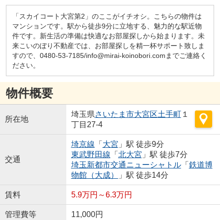
「スカイコート大宮第2」のここがイチオシ。こちらの物件は
マンションです。駅から徒歩9分に立地する、魅力的な駅近物
件です。新生活の準備は快適なお部屋探しから始まります。未
来こいのぼり不動産では、お部屋探しを精一杯サポート致しま
すので、0480-53-7185/info@mirai-koinobori.comまでご連絡く
ださい。
物件概要
埼玉県
さいたま市大宮区
土手町
１
所在地
丁目27-4
埼京線
「
大宮
」駅 徒歩9分
東武野田線
「
北大宮
」駅 徒歩7分
交通
埼玉新都市交通ニューシャトル
「
鉄道博
物館（大成）
」駅 徒歩14分
賃料
5.9万円～6.3万円
管理費等
11,000円