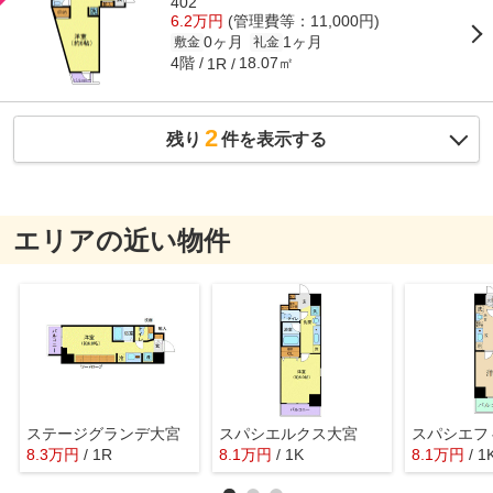
402
6.2万円
(管理費等：11,000円)
0ヶ月
1ヶ月
敷金
礼金
4階
18.07㎡
1R
2
残り
件を表示する
エリアの近い物件
ステージグランデ大宮
スパシエルクス大宮
8.3
万
円
/ 1R
8.1
万
円
/ 1K
8.1
万
円
/ 1