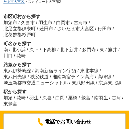
たま市大宮区
>
スカイコート大宮第2
市区町村から探す
加須市
/
久喜市
/
羽生市
/
白岡市
/
古河市
/
北足立郡伊奈町
/
蓮田市
/
さいたま市大宮区
/
行田市
/
北葛飾郡杉戸町
町名から探す
南
/
北小浜
/
久下
/
下高柳
/
北下新井
/
多門寺
/
東
/
旗井
/
川口
/
花崎
路線から探す
東武伊勢崎線
/
湘南新宿ライン宇須
/
東北本線
/
東武日光線
/
秩父鉄道
/
湘南新宿ライン高海
/
高崎線
/
埼玉新都市交通ニューシャトル
/
東武野田線
/
京浜東北線
駅から探す
加須
/
花崎
/
羽生
/
久喜
/
白岡
/
栗橋
/
鷲宮
/
南羽生
/
古河
/
東鷲宮
電話でお問い合わせ