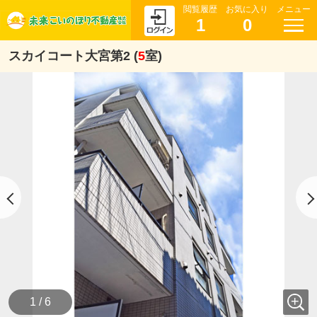
閲覧履歴
お気に入り
メニュー
1
0
スカイコート大宮第2 (
5
室)
1 / 6