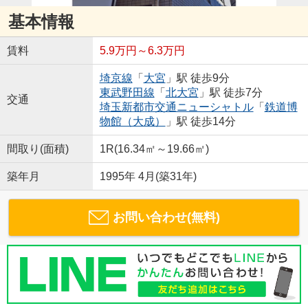
基本情報
賃料
5.9万円～6.3万円
埼京線
「
大宮
」駅 徒歩9分
東武野田線
「
北大宮
」駅 徒歩7分
交通
埼玉新都市交通ニューシャトル
「
鉄道博
物館（大成）
」駅 徒歩14分
間取り(面積)
1R(16.34㎡～19.66㎡)
築年月
1995年 4月(築31年)
お問い合わせ(無料)