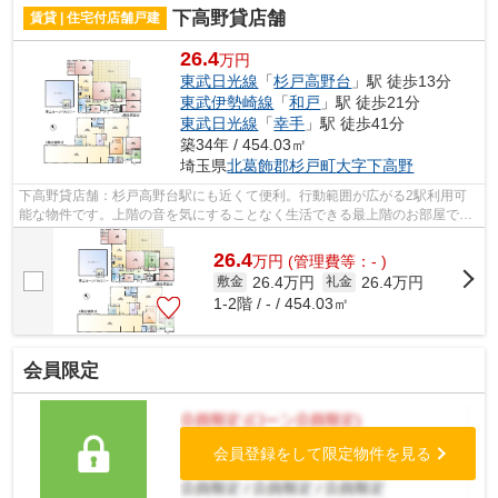
下高野貸店舗
賃貸 | 住宅付店舗戸建
26.4
万円
東武日光線
「
杉戸高野台
」駅 徒歩13分
東武伊勢崎線
「
和戸
」駅 徒歩21分
東武日光線
「
幸手
」駅 徒歩41分
築34年 / 454.03㎡
埼玉県
北葛飾郡杉戸町
大字下高野
下高野貸店舗：杉戸高野台駅にも近くて便利。行動範囲が広がる2駅利用可
能な物件です。上階の音を気にすることなく生活できる最上階のお部屋で
す。駅まで歩いて13分ほどの、魅力的な立...
26.4
万
円
(管理費等：- )
26.4万円
26.4万円
敷金
礼金
1-2階 / - / 454.03㎡
会員限定
会員登録をして限定物件を見る