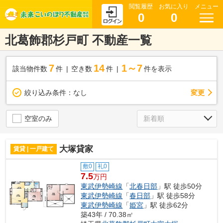
閲覧履歴
お気に入り
メニュー
0
0
北葛飾郡杉戸町 不動産一覧
7
14
1～7
該当物件数
件
空き数
件
件を表示
変更
絞り込み条件：
なし
空室のみ
大塚貸家
賃貸 | 一戸建て
敷0
礼0
7.5
万円
東武伊勢崎線
「
北春日部
」駅 徒歩50分
東武伊勢崎線
「
春日部
」駅 徒歩58分
東武伊勢崎線
「
姫宮
」駅 徒歩62分
築43年 / 70.38㎡