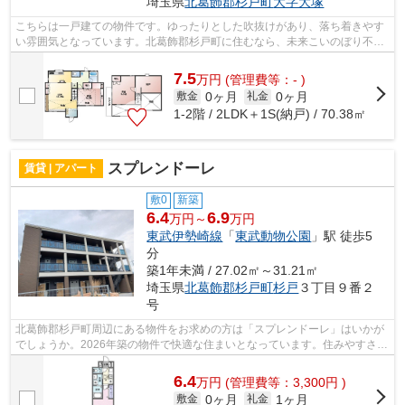
埼玉県
北葛飾郡杉戸町
大字大塚
こちらは一戸建ての物件です。ゆったりとした吹抜けがあり、落ち着きやす
い雰囲気となっています。北葛飾郡杉戸町に住むなら、未来こいのぼり不動
産の扱う一戸建てをご検討ください。...
7.5
万
円
(管理費等：- )
0ヶ月
0ヶ月
敷金
礼金
1-2階 / 2LDK＋1S(納戸) / 70.38㎡
スプレンドーレ
賃貸 | アパート
敷0
新築
6.4
6.9
万円～
万円
東武伊勢崎線
「
東武動物公園
」駅 徒歩5
分
築1年未満 / 27.02㎡～31.21㎡
埼玉県
北葛飾郡杉戸町
杉戸
３丁目９番２
号
北葛飾郡杉戸町周辺にある物件をお求めの方は「スプレンドーレ」はいかが
でしょうか。2026年築の物件で快適な住まいとなっています。住みやすさが
満載でイチオシのアパートはこちらで...
6.4
万
円
(管理費等：3,300円 )
0ヶ月
1ヶ月
敷金
礼金