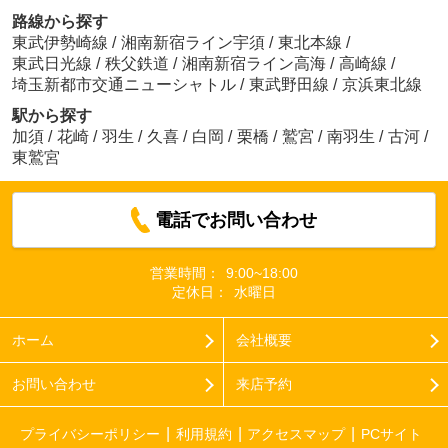
路線から探す
東武伊勢崎線
/
湘南新宿ライン宇須
/
東北本線
/
東武日光線
/
秩父鉄道
/
湘南新宿ライン高海
/
高崎線
/
埼玉新都市交通ニューシャトル
/
東武野田線
/
京浜東北線
駅から探す
加須
/
花崎
/
羽生
/
久喜
/
白岡
/
栗橋
/
鷲宮
/
南羽生
/
古河
/
東鷲宮
電話でお問い合わせ
営業時間：
9:00~18:00
定休日：
水曜日
ホーム
会社概要
お問い合わせ
来店予約
プライバシーポリシー
利用規約
アクセスマップ
PCサイト