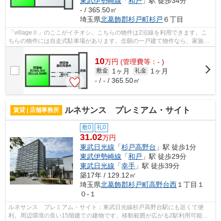
東武伊勢崎線
「
和戸
」駅 徒歩34分
- / 365.50㎡
埼玉県
北葛飾郡杉戸町
杉戸
６丁目
「villageⅡ」のここがイチオシ。こちらの物件は2沿線を利用できます。こ
ちらの物件には自走式駐車場があります。念願の一戸建て物件なら、家族で
快適に生活をすることができます。北葛...
10
万
円
(管理費等：- )
1ヶ月
1ヶ月
敷金
礼金
- / - / 365.50㎡
ルネサンス プレミアム・サイト
賃貸 | 店舗事務所
敷0
礼0
31.02
万円
東武日光線
「
杉戸高野台
」駅 徒歩1分
東武伊勢崎線
「
和戸
」駅 徒歩29分
東武日光線
「
幸手
」駅 徒歩39分
築17年 / 129.12㎡
埼玉県
北葛飾郡杉戸町
高野台西
１丁目１
０-１
ルネサンス プレミアム・サイト：東武日光線杉戸高野台駅にも近くて便
利。周辺環境の良い15階建ての建物です。移動範囲が広がる2駅利用可能な