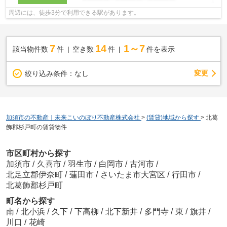
周辺には、徒歩3分で利用できる駅があります。
7
14
1～7
該当物件数
件
空き数
件
件を表示
変更
絞り込み条件：
なし
加須市の不動産｜未来こいのぼり不動産株式会社
>
(賃貸)地域から探す
>
北葛
飾郡杉戸町の賃貸物件
市区町村から探す
加須市
/
久喜市
/
羽生市
/
白岡市
/
古河市
/
北足立郡伊奈町
/
蓮田市
/
さいたま市大宮区
/
行田市
/
北葛飾郡杉戸町
町名から探す
南
/
北小浜
/
久下
/
下高柳
/
北下新井
/
多門寺
/
東
/
旗井
/
川口
/
花崎