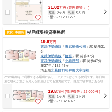
物件です。駅から徒歩1分というアクセス...
31.02
万
円
(管理費等：- )
0ヶ月
0万円
敷金
礼金
1階 / - / 129.12㎡
杉戸町堤根貸事務所
賃貸 | 事務所
19.8
万円
東武伊勢崎線
「
東武動物公園
」駅 徒歩31
分
東武伊勢崎線
「
姫宮
」駅 徒歩37分
東武伊勢崎線
「
北春日部
」駅 徒歩47分
築37年 / 132.49㎡
埼玉県
北葛飾郡杉戸町
大字堤根
2つの路線をご利用できる場所にあり、アクセスはとても便利です。毎日綺
麗な眺めが窓から見える部屋はとても魅力的です。自走式駐車場がある物件
です。
19.8
万
円
(管理費等：22,000円 )
1ヶ月
1ヶ月
敷金
礼金
2階 / - / 132.49㎡