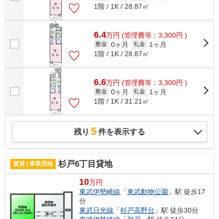
1階 / 1K / 28.87㎡
6.4
万
円
(管理費等：3,300円 )
0ヶ月
1ヶ月
敷金
礼金
1階 / 1K / 28.87㎡
6.6
万
円
(管理費等：3,300円 )
0ヶ月
1ヶ月
敷金
礼金
1階 / 1K / 31.21㎡
5
残り
件を表示する
杉戸6丁目貸地
賃貸 | 事業用地
10
万円
東武伊勢崎線
「
東武動物公園
」駅 徒歩17
分
東武日光線
「
杉戸高野台
」駅 徒歩30分