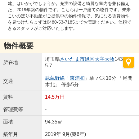
建」はいかがでしょうか。充実の設備と綺麗な室内を兼ね備え
た、2019年築の物件です。こちらは一戸建ての物件です。未来
こいのぼり不動産がご提供中の物件情報で、気になる賃貸物件
を見つけたらまずは0480-53-7185までお電話ください。信頼で
きるスタッフがご対応いたします。
物件概要
埼玉県
さいたま市緑区
大字大牧
143
所在地
5-7
武蔵野線
「
東浦和
」駅 バス10分 「尾間
交通
木北」 停歩5分
賃料
14.5万円
管理費等
-
面積
94.35㎡
築年月
2019年 9月(築6年)