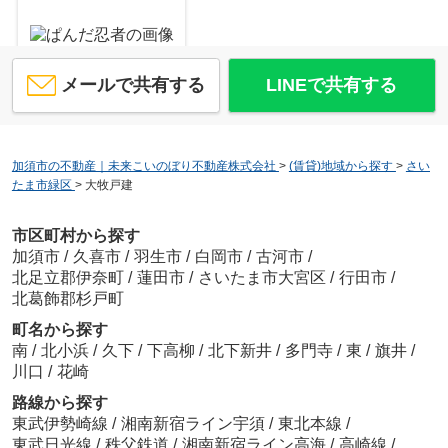
メールで共有する
LINEで共有する
仲野秀美
加須市の不動産｜未来こいのぼり不動産株式会社
>
(賃貸)地域から探す
>
さい
たま市緑区
>
大牧戸建
市区町村から探す
加須市
/
久喜市
/
羽生市
/
白岡市
/
古河市
/
仲野秀美
北足立郡伊奈町
/
蓮田市
/
さいたま市大宮区
/
行田市
/
北葛飾郡杉戸町
町名から探す
南
/
北小浜
/
久下
/
下高柳
/
北下新井
/
多門寺
/
東
/
旗井
/
川口
/
花崎
路線から探す
東武伊勢崎線
/
湘南新宿ライン宇須
/
東北本線
/
仲野秀美
東武日光線
/
秩父鉄道
/
湘南新宿ライン高海
/
高崎線
/