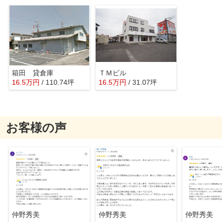
箱田 貸倉庫
ＴＭビル
16.5
万
円
/ 110.74坪
16.5
万
円
/ 31.07坪
お客様の声
仲野秀美
仲野秀美
仲野秀美