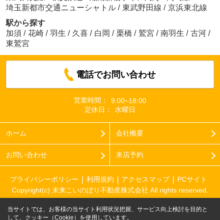
埼玉新都市交通ニューシャトル
/
東武野田線
/
京浜東北線
駅から探す
加須
/
花崎
/
羽生
/
久喜
/
白岡
/
栗橋
/
鷲宮
/
南羽生
/
古河
/
東鷲宮
電話でお問い合わせ
営業時間：
9:00~18:00
定休日：
水曜日
ホーム
会社概要
お問い合わせ
来店予約
プライバシーポリシー
利用規約
アクセスマップ
PCサイト
Copyright(c) 未来こいのぼり不動産株式会社 All rights reserved.
当サイトでは、お客様の当サイト利用状況把握、サービス向上検討を目的と
して、クッキー（Cookie）を使用しています。