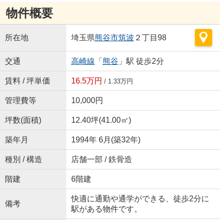
物件概要
所在地
埼玉県
熊谷市
筑波
２丁目98
交通
高崎線
「
熊谷
」駅 徒歩2分
賃料 / 坪単価
16.5万円
/ 1.33万円
管理費等
10,000円
坪数(面積)
12.40坪(41.00㎡)
築年月
1994年 6月(築32年)
種別 / 構造
店舗一部 / 鉄骨造
階建
6階建
快適に通勤や通学ができる、徒歩2分に
備考
駅がある物件です。