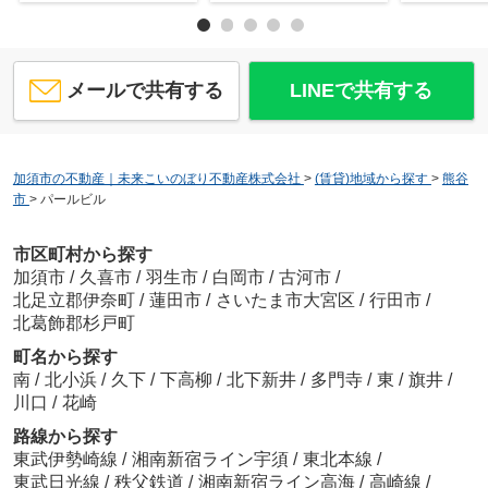
メールで共有する
LINEで共有する
加須市の不動産｜未来こいのぼり不動産株式会社
>
(賃貸)地域から探す
>
熊谷
市
>
パールビル
市区町村から探す
加須市
/
久喜市
/
羽生市
/
白岡市
/
古河市
/
北足立郡伊奈町
/
蓮田市
/
さいたま市大宮区
/
行田市
/
北葛飾郡杉戸町
町名から探す
南
/
北小浜
/
久下
/
下高柳
/
北下新井
/
多門寺
/
東
/
旗井
/
川口
/
花崎
路線から探す
東武伊勢崎線
/
湘南新宿ライン宇須
/
東北本線
/
東武日光線
/
秩父鉄道
/
湘南新宿ライン高海
/
高崎線
/