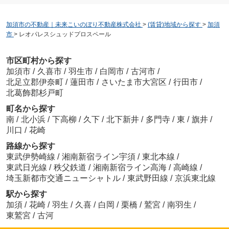
加須市の不動産｜未来こいのぼり不動産株式会社
>
(賃貸)地域から探す
>
加須
市
>
レオパレスシュッドプロスペール
市区町村から探す
加須市
/
久喜市
/
羽生市
/
白岡市
/
古河市
/
北足立郡伊奈町
/
蓮田市
/
さいたま市大宮区
/
行田市
/
北葛飾郡杉戸町
町名から探す
南
/
北小浜
/
下高柳
/
久下
/
北下新井
/
多門寺
/
東
/
旗井
/
川口
/
花崎
路線から探す
東武伊勢崎線
/
湘南新宿ライン宇須
/
東北本線
/
東武日光線
/
秩父鉄道
/
湘南新宿ライン高海
/
高崎線
/
埼玉新都市交通ニューシャトル
/
東武野田線
/
京浜東北線
駅から探す
加須
/
花崎
/
羽生
/
久喜
/
白岡
/
栗橋
/
鷲宮
/
南羽生
/
東鷲宮
/
古河