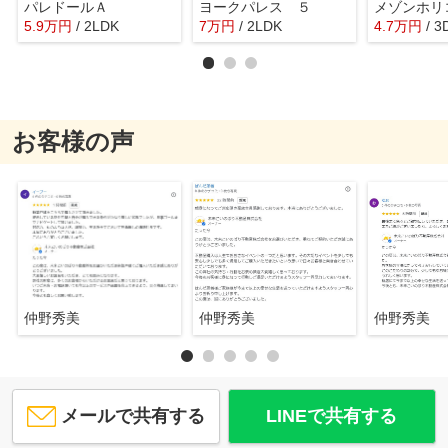
パレドールＡ
ヨークパレス ５
メゾンホリ
5.9
万
円
/ 2LDK
7
万
円
/ 2LDK
4.7
万
円
/ 3
お客様の声
仲野秀美
仲野秀美
仲野秀美
メールで共有する
LINEで共有する