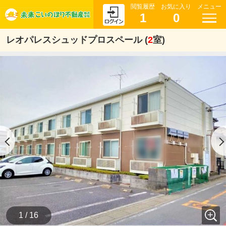
閲覧履歴
お気に入り
メニュー
1
0
レオパレスシュッドプロスペール (
2
室)
1 / 16