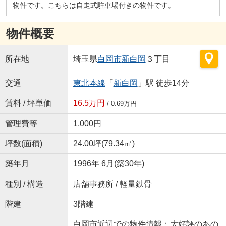
物件です。こちらは自走式駐車場付きの物件です。
物件概要
所在地
埼玉県
白岡市
新白岡
３丁目
交通
東北本線
「
新白岡
」駅 徒歩14分
賃料 / 坪単価
16.5万円
/ 0.69万円
管理費等
1,000円
坪数(面積)
24.00坪(79.34㎡)
築年月
1996年 6月(築30年)
種別 / 構造
店舗事務所 / 軽量鉄骨
階建
3階建
白岡市近辺での物件情報：大好評のあの