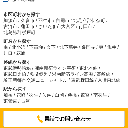
市区町村から探す
加須市
/
久喜市
/
羽生市
/
白岡市
/
北足立郡伊奈町
/
古河市
/
蓮田市
/
さいたま市大宮区
/
行田市
/
北葛飾郡杉戸町
町名から探す
南
/
北小浜
/
下高柳
/
久下
/
北下新井
/
多門寺
/
東
/
旗井
/
川口
/
花崎
路線から探す
東武伊勢崎線
/
湘南新宿ライン宇須
/
東北本線
/
東武日光線
/
秩父鉄道
/
湘南新宿ライン高海
/
高崎線
/
埼玉新都市交通ニューシャトル
/
東武野田線
/
京浜東北線
駅から探す
加須
/
花崎
/
羽生
/
久喜
/
白岡
/
栗橋
/
鷲宮
/
南羽生
/
東鷲宮
/
古河
電話でお問い合わせ