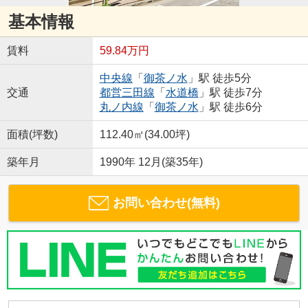
基本情報
賃料
59.84万円
中央線
「
御茶ノ水
」駅 徒歩5分
交通
都営三田線
「
水道橋
」駅 徒歩7分
丸ノ内線
「
御茶ノ水
」駅 徒歩6分
面積(坪数)
112.40㎡(34.00坪)
築年月
1990年 12月(築35年)
お問い合わせ(無料)