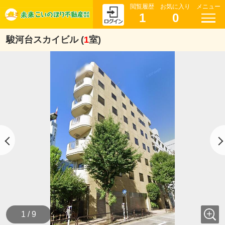
閲覧履歴
お気に入り
メニュー
1
0
駿河台スカイビル (
1
室)
1 / 9