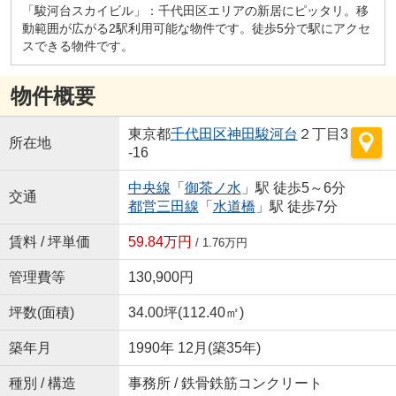
「駿河台スカイビル」：千代田区エリアの新居にピッタリ。移
動範囲が広がる2駅利用可能な物件です。徒歩5分で駅にアクセ
スできる物件です。
物件概要
東京都
千代田区
神田駿河台
２丁目3
所在地
-16
中央線
「
御茶ノ水
」駅 徒歩5～6分
交通
都営三田線
「
水道橋
」駅 徒歩7分
賃料 / 坪単価
59.84万円
/ 1.76万円
管理費等
130,900円
坪数(面積)
34.00坪(112.40㎡)
築年月
1990年 12月(築35年)
種別 / 構造
事務所 / 鉄骨鉄筋コンクリート