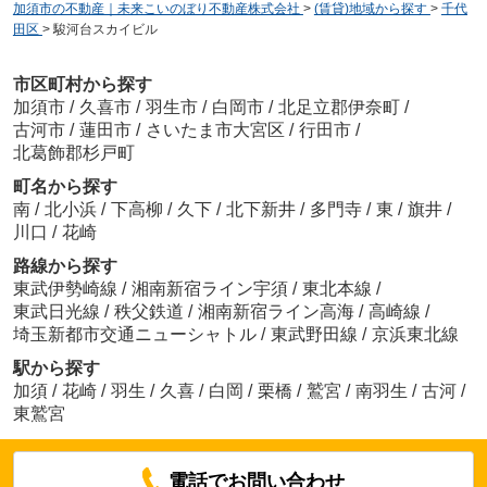
加須市の不動産｜未来こいのぼり不動産株式会社
>
(賃貸)地域から探す
>
千代
田区
>
駿河台スカイビル
市区町村から探す
加須市
/
久喜市
/
羽生市
/
白岡市
/
北足立郡伊奈町
/
古河市
/
蓮田市
/
さいたま市大宮区
/
行田市
/
北葛飾郡杉戸町
町名から探す
南
/
北小浜
/
下高柳
/
久下
/
北下新井
/
多門寺
/
東
/
旗井
/
川口
/
花崎
路線から探す
東武伊勢崎線
/
湘南新宿ライン宇須
/
東北本線
/
東武日光線
/
秩父鉄道
/
湘南新宿ライン高海
/
高崎線
/
埼玉新都市交通ニューシャトル
/
東武野田線
/
京浜東北線
駅から探す
加須
/
花崎
/
羽生
/
久喜
/
白岡
/
栗橋
/
鷲宮
/
南羽生
/
古河
/
東鷲宮
電話でお問い合わせ