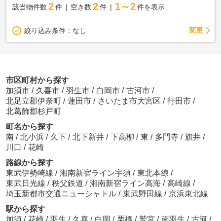
2
2
1～2
該当物件数
件
空き数
件
件を表示
変更
絞り込み条件：
なし
市区町村から探す
加須市
/
久喜市
/
羽生市
/
白岡市
/
古河市
/
北足立郡伊奈町
/
蓮田市
/
さいたま市大宮区
/
行田市
/
北葛飾郡杉戸町
町名から探す
南
/
北小浜
/
久下
/
北下新井
/
下高柳
/
東
/
多門寺
/
旗井
/
川口
/
花崎
路線から探す
東武伊勢崎線
/
湘南新宿ライン宇須
/
東北本線
/
東武日光線
/
秩父鉄道
/
湘南新宿ライン高海
/
高崎線
/
埼玉新都市交通ニューシャトル
/
東武野田線
/
京浜東北線
駅から探す
加須
/
花崎
/
羽生
/
久喜
/
白岡
/
栗橋
/
鷲宮
/
南羽生
/
古河
/