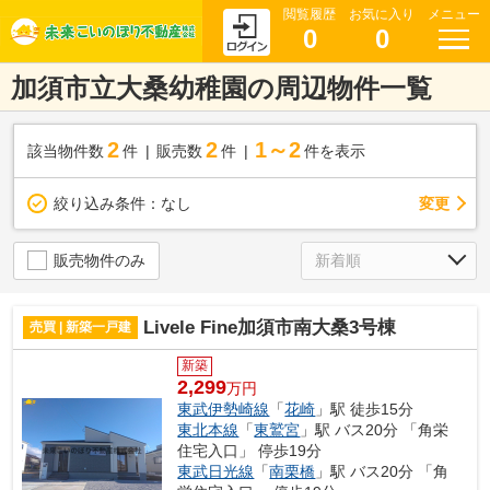
閲覧履歴
お気に入り
メニュー
0
0
加須市立大桑幼稚園の周辺物件一覧
2
2
1～2
該当物件数
件
販売数
件
件を表示
変更
絞り込み条件：
なし
販売物件のみ
Livele Fine加須市南大桑3号棟
売買 | 新築一戸建
新築
2,299
万円
東武伊勢崎線
「
花崎
」駅 徒歩15分
東北本線
「
東鷲宮
」駅 バス20分 「角栄
住宅入口」 停歩19分
東武日光線
「
南栗橋
」駅 バス20分 「角